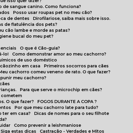
que isso quer dizer?
o de sangue canino. Como funciona?
cados
Posso usar roupas pet no meu cão?
oca de dentes
Dirofilariose, saiba mais sobre isso.
s de flatulência dos pets?
meu cão lambe e morde as patas?
igiene bucal do meu pet?
senciais
O que é Cão-guia?
-lo!
Como demonstrar amor ao meu cachorro?
químicos de uso doméstico
m cãozinho em casa
Primeiros socorros para cães
Meu cachorro comeu veneno de rato. O que fazer?
o punir meu cachorro?
 cães
rianças.
Para que serve o microchip em cães?
es cometem
s. O que fazer?
FOGOS DURANTE A COPA ?
entos
Por que meu cachorro late para tudo?
o ter em casa?
Dicas de nomes para o seu filhote
ida?
uidar
Como prevenir a leishmaniose
 Siga estas dicas
Castração - Verdades e Mitos