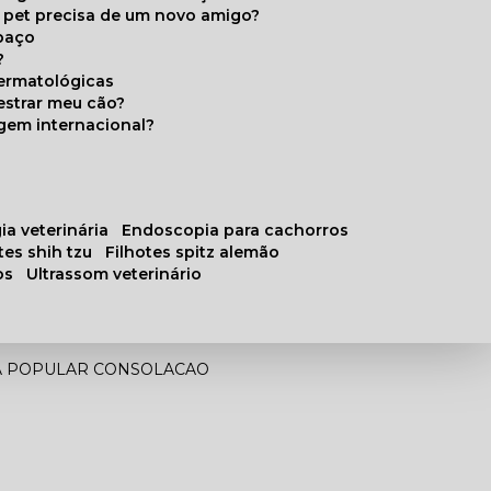
u pet precisa de um novo amigo?
paço
?
ermatológicas
estrar meu cão?
gem internacional?
ia veterinária
endoscopia para cachorros
otes shih tzu
filhotes spitz alemão
os
ultrassom veterinário
IA POPULAR CONSOLACAO