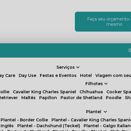
Faça seu orçamento 
!
mesmo
Serviços
Day Care
Day Use
Festas e Eventos
Hotel
Viagem com seu
Filhotes
ollie
Cavalier King Charles Spaniel
Chihuahua
Cocker Spa
Retriever
Maltês
Papillon
Pastor de Shetland
Poodle
S
Plantel
Plantel - Border Collie
Plantel - Cavalier King Charles Spani
 Inglês
Plantel - Dachshund (Teckel)
Plantel - Galgo Italia