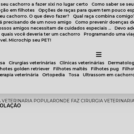
 seu cachorro a fazer xixi no lugar certo
Como saber se se
ação em filhotes
Opções de raças para quem tem pouco es
meu cachorro. O que devo fazer?
Qual raça combina comigo
stá precisando de um novo amigo
Como prevenir doenças d
 nossos amigos necessitam de cuidados especiais ...
Devo ad
as quais você deveria ter um cachorro
Programando uma via
vel. Microchip seu PET!
osa
cirurgias veterinárias
clínicas veterinárias
dermatolog
ilhotes golden retriever
filhotes maltês
filhotes pug
filh
oterapia veterinária
ortopedia
tosa
ultrassom em cachorr
A VETERINARIA POPULAR
ONDE FAZ CIRURGIA VETERINAR
SOLAÇÃO