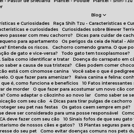
tel - Pastor de Shetland
Plantel - Poodle
Plantel - Shih-Tzu
er
Blog
rísticas e Curiosidades
Raça Shih Tzu - Características e C
racterísticas e curiosidades
Curiosidades sobre Biewer Terri
 devo passear com meu cachorro?
Dicas para cuidar de ca
pequeno para apartamento
Os perigos da ceia de Natal - A
va? Entenda os riscos.
Cachorro comendo grama. O que po
ação de gato e vice-versa?
Todo gato tem toxoplasmose?
. Saiba como identificar e tratar
Doença do carrapato em c
omo saber a causa de sua tristeza?
Cães podem comer choco
m cão está com cinomose canina
Você sabe o que é pedigre
pelo. O que fazer para amenizar?
Raiva canina e felina: c
o que é, como funciona e benefícios
10 Fatos interessante
arar de morder
O que fazer para acostumar um novo cão co
ora? Como adaptar o cãozinho ao novo lar
Como saber se s
nicação com seu cão
4 Dicas para tirar pulgas de cachorro
roteger seu pet nas festas
Os gatos caem sempre em pé?
 que deve ser considerado para uma posse responsável
Como
NCA deve fazer com seu cão
10 Sinais fofos de que seu gato
tarismo de nossos cães e gatos?
13 Plantas seguras para
stresse do seu pet
Como evitar doenças comuns nos pets du