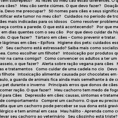
o tem sobrepeso?
As fezes do meu cão estão diferentes. O 
para cães?
Meu cão sente ciúmes. O que devo fazer?
Doaçã
la. Devo me preocupar?
50 nomes para cães e seus signifi
ntificar este tumor no meu cão?
Cuidados no período de tr
cães mais indicadas para os idosos
Como resolver problema
abeça contra a parede. O que está acontecendo?
Por que 
r em dias quentes com o seu cão
Por que devo cuidar da h
udo. O que fazer?
Tártaro em cães – Como prevenir e tratar.
 lágrimas em cães – Epífora
Higiene dos pets: cuidados es
m?
Seu cachorro está estressado? Saiba mais como socializá
ea. Como escolher um filhote?
Intoxicação por produtos 
rmir na cama comigo?
Como convencer os adultos a ter u
asseio, o que fazer?
Alerta sobre ração vegana para cães
sas e tratamentos
Como cuidar de uma cadela no cio
Dev
 filhote
Intoxicação alimentar causada por chocolates em
Paulo, a guarda de animais fica ainda mais semelhante à de c
u pet durante o inverno
Principais erros que donos de cã
 comer ração. O que fazer?
Meu cachorro tem medo de fogo
l para Cães
Depressão em cães: causas, sintomas e tratam
s de comportamento
Comprei um cachorro. O que eu precis
redita que um cachorro pode perceber se sua dona está grav
alérgico e tem animal em casa
Mau hálito - Aprenda como c
 levar seu cachorro ao veterinário
Seu cãozinho está triste?