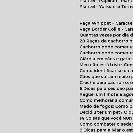
Plantel - Papillon
Plan
Plantel - Yorkshire Terri
Raça Whippet – Caracte
Raça Border Collie - Ca
Quantas vezes por dia
20 Raças de cachorro 
Cachorro pode comer u
Cachorro pode comer r
Giárdia em cães e gatos
Meu cão está triste. C
Como identificar se u
Cães que soltam muito 
Creche para cachorro: 
6 Dicas para seu cão p
Peguei um filhote e ag
Como melhorar a comu
Medo de fogos: Como p
Decidiu ter um pet? O
14 Coisas que você NU
Como combater o seden
9 Dicas para aliviar o e