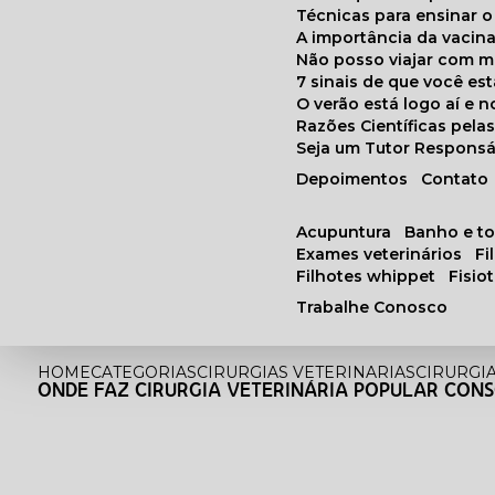
Técnicas para ensinar o
A importância da vacin
Não posso viajar com 
7 sinais de que você e
O verão está logo aí e
Razões Científicas pel
Seja um Tutor Responsá
Depoimentos
Contato
acupuntura
banho e t
exames veterinários
f
filhotes whippet
fisi
Trabalhe Conosco
HOME
CATEGORIAS
CIRURGIAS VETERINARIAS
CIRURGI
ONDE FAZ CIRURGIA VETERINÁRIA POPULAR CON