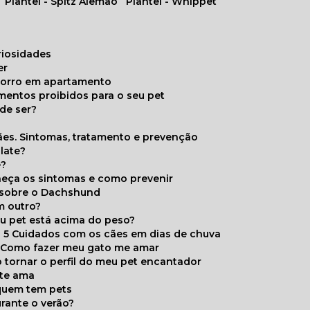
Plantel - Spitz Alemão
Plantel - Whippet
uriosidades
er
chorro em apartamento
limentos proibidos para o seu pet
de ser?
ães. Sintomas, tratamento e prevenção
late?
e?
onheça os sintomas e como prevenir
s sobre o Dachshund
m outro?
eu pet está acima do peso?
5 Cuidados com os cães em dias de chuva
Como fazer meu gato me amar
 tornar o perfil do meu pet encantador
 te ama
 quem tem pets
rante o verão?