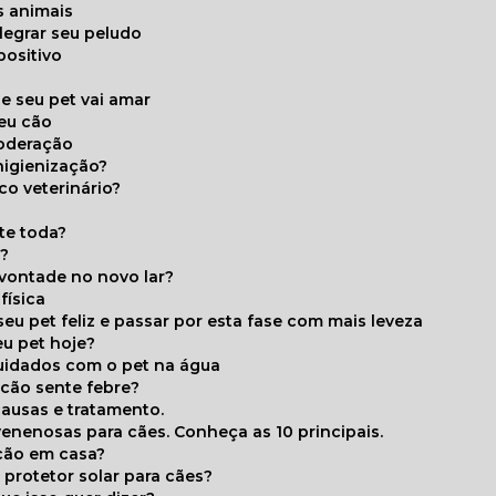
s animais
legrar seu peludo
positivo
s
e seu pet vai amar
seu cão
moderação
higienização?
co veterinário?
ite toda?
a?
 vontade no novo lar?
física
eu pet feliz e passar por esta fase com mais leveza
eu pet hoje?
cuidados com o pet na água
 cão sente febre?
causas e tratamento.
 venenosas para cães. Conheça as 10 principais.
cão em casa?
te protetor solar para cães?