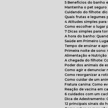
5 Benefícios do banho e
Mantenha o pet segur
Cuidando do filhote: di
Quais frutas e legumes
4 Atitudes simples par
Como escolher o lugar 
7 Dicas simples para to
A hora do banho: Quan
Saúde em Primeiro Luga
Tempo de ensinar e a
Primeira noite de sono:
Alimentação e Nutriçã
A chegada do filhote: 
Poder dos animais de e
Como agir e denunciar
Como reorganizar a ro
Como cuidar de um ani
Fratura canina: Como 
Reação de vacina em ca
6 cuidados com um cac
Dica de Adestramento: 
12 principais sinais do