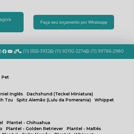
agora
Faça seu orçamento por Whatsapp
(11) 5555-3932
(11) 92192-2274
(11) 99786-2980
 Pet
niel Inglês
Dachshund (Teckel Miniatura)
hih Tzu
Spitz Alemão (Lulu da Pomerania)
Whippet
el
Plantel - Chihuahua
no
Plantel - Golden Retriever
Plantel - Maltês