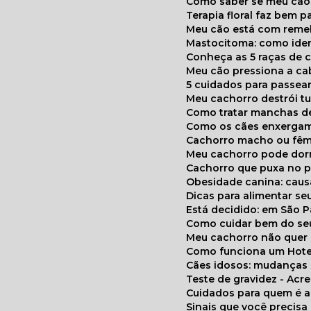
Como saber se meu cã
Terapia floral faz bem 
Meu cão está com reme
Mastocitoma: como ide
Conheça as 5 raças de 
Meu cão pressiona a c
5 cuidados para passea
Meu cachorro destrói t
Como tratar manchas de
Como os cães enxerga
Cachorro macho ou fêm
Meu cachorro pode do
Cachorro que puxa no p
Obesidade canina: cau
Dicas para alimentar seu
Está decidido: em São 
Como cuidar bem do se
Meu cachorro não quer
Como funciona um Hote
Cães idosos: mudança
Teste de gravidez - Ac
Cuidados para quem é 
Sinais que você precisa