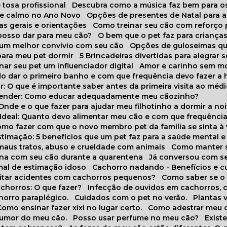
 tosa profissional
Descubra como a música faz bem para o
o e calmo no Ano Novo
Opções de presentes de Natal para a
cas gerais e orientações
Como treinar seu cão com reforço 
 posso dar para meu cão?
O bem que o pet faz para criança
a um melhor convívio com seu cão
Opções de guloseimas qu
para meu pet dormir
5 Brincadeiras divertidas para alegrar 
rnar seu pet um influenciador digital
Amor e carinho sem 
do dar o primeiro banho e com que frequência devo fazer a 
r: O que é importante saber antes da primeira visita ao médi
prender: Como educar adequadamente meu cãozinho?
 Onde e o que fazer para ajudar meu filhotinho a dormir a no
o Ideal: Quanto devo alimentar meu cão e com que frequênci
Como fazer com que o novo membro pet da família se sinta à
stimação: 5 benefícios que um pet faz para a saúde mental e 
 maus tratos, abuso e crueldade com animais
Como manter s
tina com seu cão durante a quarentena
Já conversou com s
mal de estimação idoso
Cachorro nadando - Benefícios e 
evitar acidentes com cachorros pequenos?
Como saber se o
chorros: O que fazer?
Infecção de ouvidos em cachorros, 
horro paraplégico.
Cuidados com o pet no verão.
Plantas
Como ensinar fazer xixi no lugar certo.
Como adestrar meu 
 humor do meu cão.
Posso usar perfume no meu cão?
Exis