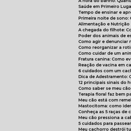
A hora do banho: Quan
Saúde em Primeiro Luga
Tempo de ensinar e a
Primeira noite de sono:
Alimentação e Nutriçã
A chegada do filhote: 
Poder dos animais de e
Como agir e denunciar
Como reorganizar a ro
Como cuidar de um ani
Fratura canina: Como 
Reação de vacina em ca
6 cuidados com um cac
Dica de Adestramento: 
12 principais sinais do
Como saber se meu cã
Terapia floral faz bem 
Meu cão está com reme
Mastocitoma: como ide
Conheça as 5 raças de 
Meu cão pressiona a c
5 cuidados para passea
Meu cachorro destrói t