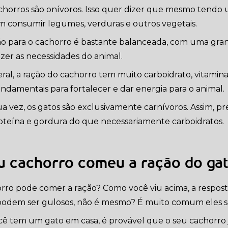
chorros são onívoros. Isso quer dizer que mesmo tendo u
 consumir legumes, verduras e outros vegetais.
ão para o cachorro é bastante balanceada, com uma gr
fazer as necessidades do animal.
al, a ração do cachorro tem muito carboidrato, vitamina D
undamentais para fortalecer e dar energia para o animal.
ua vez, os gatos são exclusivamente carnívoros. Assim,
oteína e gordura do que necessariamente carboidratos.
 cachorro comeu a ração do gat
rro pode comer a ração? Como você viu acima, a respost
podem ser gulosos, não é mesmo? É muito comum eles s
cê tem um gato em casa, é provável que o seu cachorro 