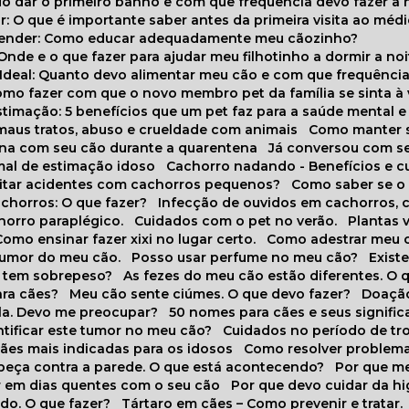
do dar o primeiro banho e com que frequência devo fazer a 
r: O que é importante saber antes da primeira visita ao médi
prender: Como educar adequadamente meu cãozinho?
 Onde e o que fazer para ajudar meu filhotinho a dormir a no
o Ideal: Quanto devo alimentar meu cão e com que frequênci
Como fazer com que o novo membro pet da família se sinta à
stimação: 5 benefícios que um pet faz para a saúde mental e 
 maus tratos, abuso e crueldade com animais
Como manter s
tina com seu cão durante a quarentena
Já conversou com s
mal de estimação idoso
Cachorro nadando - Benefícios e 
evitar acidentes com cachorros pequenos?
Como saber se o
chorros: O que fazer?
Infecção de ouvidos em cachorros, 
horro paraplégico.
Cuidados com o pet no verão.
Plantas
Como ensinar fazer xixi no lugar certo.
Como adestrar meu 
 humor do meu cão.
Posso usar perfume no meu cão?
Exis
o tem sobrepeso?
As fezes do meu cão estão diferentes. O 
para cães?
Meu cão sente ciúmes. O que devo fazer?
Doaçã
la. Devo me preocupar?
50 nomes para cães e seus signifi
ntificar este tumor no meu cão?
Cuidados no período de tr
cães mais indicadas para os idosos
Como resolver problema
abeça contra a parede. O que está acontecendo?
Por que 
r em dias quentes com o seu cão
Por que devo cuidar da h
udo. O que fazer?
Tártaro em cães – Como prevenir e tratar.