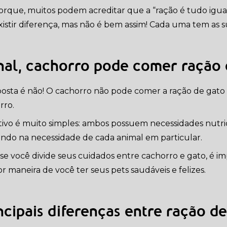
porque, muitos podem acreditar que a “ração é tudo igual”
xistir diferença, mas não é bem assim! Cada uma tem as su
nal, cachorro pode comer ração 
posta é não! O cachorro não pode comer a ração de gat
rro.
ivo é muito simples: ambos possuem necessidades nutricio
ndo na necessidade de cada animal em particular.
 se você divide seus cuidados entre cachorro e gato, é i
r maneira de você ter seus pets saudáveis e felizes.
ncipais diferenças entre ração d