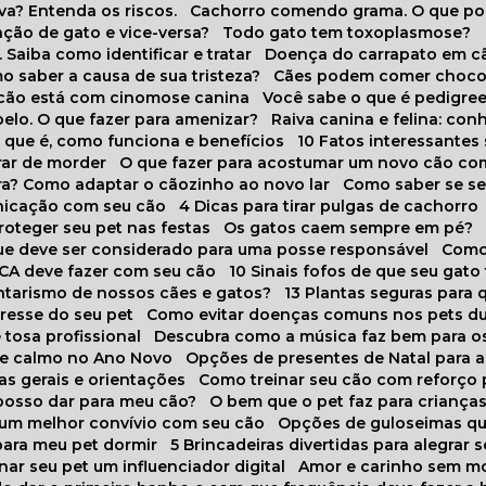
va? Entenda os riscos.
Cachorro comendo grama. O que po
ação de gato e vice-versa?
Todo gato tem toxoplasmose?
. Saiba como identificar e tratar
Doença do carrapato em c
omo saber a causa de sua tristeza?
Cães podem comer choco
m cão está com cinomose canina
Você sabe o que é pedigre
pelo. O que fazer para amenizar?
Raiva canina e felina: c
o que é, como funciona e benefícios
10 Fatos interessante
arar de morder
O que fazer para acostumar um novo cão co
ora? Como adaptar o cãozinho ao novo lar
Como saber se s
nicação com seu cão
4 Dicas para tirar pulgas de cachorro
roteger seu pet nas festas
Os gatos caem sempre em pé?
 que deve ser considerado para uma posse responsável
Como
NCA deve fazer com seu cão
10 Sinais fofos de que seu gato
tarismo de nossos cães e gatos?
13 Plantas seguras para
stresse do seu pet
Como evitar doenças comuns nos pets du
 tosa profissional
Descubra como a música faz bem para o
o e calmo no Ano Novo
Opções de presentes de Natal para a
cas gerais e orientações
Como treinar seu cão com reforço 
 posso dar para meu cão?
O bem que o pet faz para criança
a um melhor convívio com seu cão
Opções de guloseimas qu
para meu pet dormir
5 Brincadeiras divertidas para alegrar 
rnar seu pet um influenciador digital
Amor e carinho sem 