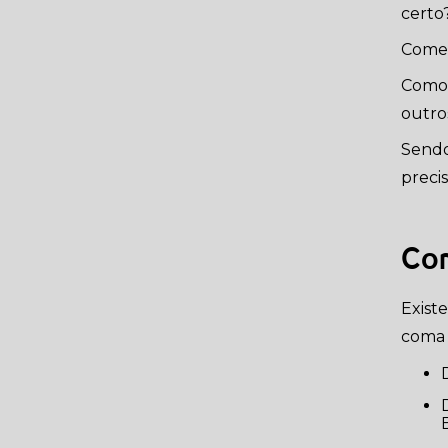
20 RAÇAS DE CACHORRO
certo
PEQUENO PARA
APARTAMENTO
Comer
Como 
OS PERIGOS DA CEIA DE
NATAL - ALIMENTOS
outro
PROIBIDOS PARA O SEU
PET
Sendo
preci
CACHORRO PODE COMER
UVA? ENTENDA OS
RISCOS.
Com
CACHORRO COMENDO
GRAMA. O QUE PODE
SER?
Exist
coma a
CACHORRO PODE COMER
RAÇÃO DE GATO E VICE-
VERSA?
Dificulte o acesso da comida do gato, colocando em um
TODO GATO TEM
TOXOPLASMOSE?