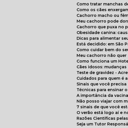
Como tratar manchas de
Como os cães enxerga
Cachorro macho ou fêm
Meu cachorro pode do
Cachorro que puxa no p
Obesidade canina: cau
Dicas para alimentar seu
Está decidido: em São 
Como cuidar bem do se
Meu cachorro não quer
Como funciona um Hote
Cães idosos: mudança
Teste de gravidez - Ac
Cuidados para quem é 
Sinais que você precisa
Técnicas para ensinar o
A importância da vacin
Não posso viajar com 
7 sinais de que você e
O verão está logo aí e
Razões Científicas pel
Seja um Tutor Responsá