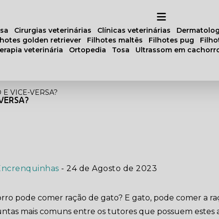
osa
cirurgias veterinárias
clínicas veterinárias
dermatolog
ilhotes golden retriever
filhotes maltês
filhotes pug
filh
oterapia veterinária
ortopedia
tosa
ultrassom em cachorr
E VICE-VERSA?
VERSA?
Encrenquinhas
- 24 de Agosto de 2023
rro pode comer ração de gato? E gato, pode comer a ra
ntas mais comuns entre os tutores que possuem estes a