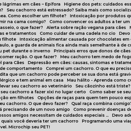
 lágrimas em cães – Epífora
Higiene dos pets: cuidados es
m?
Seu cachorro está estressado? Saiba mais como socializá
ea. Como escolher um filhote?
Intoxicação por produtos 
rmir na cama comigo?
Como convencer os adultos a ter u
asseio, o que fazer?
Alerta sobre ração vegana para cães
sas e tratamentos
Como cuidar de uma cadela no cio
Dev
 filhote
Intoxicação alimentar causada por chocolates em
Paulo, a guarda de animais fica ainda mais semelhante à de c
u pet durante o inverno
Principais erros que donos de cã
 comer ração. O que fazer?
Meu cachorro tem medo de fogo
l para Cães
Depressão em cães: causas, sintomas e tratam
s de comportamento
Comprei um cachorro. O que eu precis
redita que um cachorro pode perceber se sua dona está grav
alérgico e tem animal em casa
Mau hálito - Aprenda como c
 levar seu cachorro ao veterinário
Seu cãozinho está triste?
 seu cachorro a fazer xixi no lugar certo
Como saber se se
ação em filhotes
Opções de raças para quem tem pouco es
meu cachorro. O que devo fazer?
Qual raça combina comigo
stá precisando de um novo amigo
Como prevenir doenças d
 nossos amigos necessitam de cuidados especiais ...
Devo ad
as quais você deveria ter um cachorro
Programando uma via
vel. Microchip seu PET!