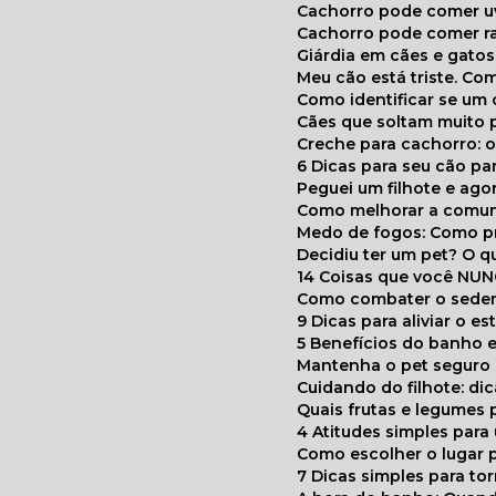
Cachorro pode comer u
Cachorro pode comer r
Giárdia em cães e gatos
Meu cão está triste. C
Como identificar se u
Cães que soltam muito 
Creche para cachorro: 
6 Dicas para seu cão p
Peguei um filhote e ag
Como melhorar a comu
Medo de fogos: Como p
Decidiu ter um pet? O
14 Coisas que você NU
Como combater o seden
9 Dicas para aliviar o e
5 Benefícios do banho e
Mantenha o pet segur
Cuidando do filhote: di
Quais frutas e legumes
4 Atitudes simples par
Como escolher o lugar 
7 Dicas simples para to