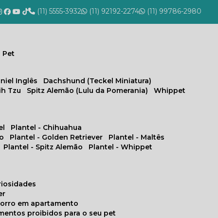
(11) 5555-3932
(11) 92192-2274
(11) 99786-2980
 Pet
niel Inglês
Dachshund (Teckel Miniatura)
hih Tzu
Spitz Alemão (Lulu da Pomerania)
Whippet
el
Plantel - Chihuahua
no
Plantel - Golden Retriever
Plantel - Maltês
Plantel - Spitz Alemão
Plantel - Whippet
uriosidades
er
chorro em apartamento
limentos proibidos para o seu pet