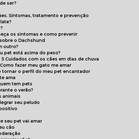
de ser?
ães. Sintomas, tratamento e prevenção
late?
e?
onheça os sintomas e como prevenir
s sobre o Dachshund
m outro?
eu pet está acima do peso?
5 Cuidados com os cães em dias de chuva
Como fazer meu gato me amar
 tornar o perfil do meu pet encantador
 te ama
 quem tem pets
rante o verão?
s animais
legrar seu peludo
positivo
s
e seu pet vai amar
seu cão
moderação