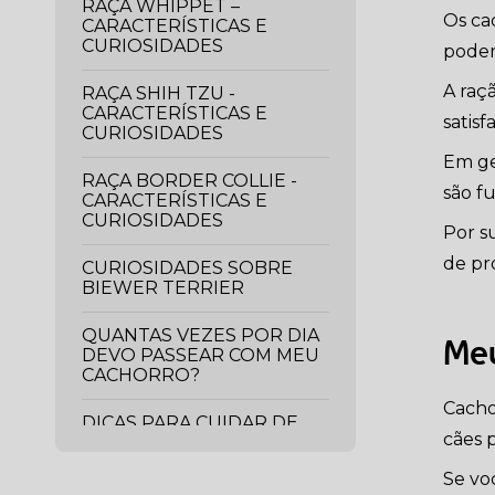
RAÇA WHIPPET –
Os ca
CARACTERÍSTICAS E
CURIOSIDADES
podem
A raç
RAÇA SHIH TZU -
CARACTERÍSTICAS E
satis
CURIOSIDADES
Em ger
RAÇA BORDER COLLIE -
são f
CARACTERÍSTICAS E
CURIOSIDADES
Por s
de pr
CURIOSIDADES SOBRE
BIEWER TERRIER
QUANTAS VEZES POR DIA
Meu
DEVO PASSEAR COM MEU
CACHORRO?
Cacho
DICAS PARA CUIDAR DE
cães 
CACHORRO EM
APARTAMENTO
Se vo