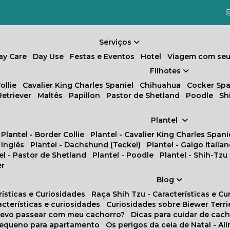
Serviços
Day Care
Day Use
Festas e Eventos
Hotel
Viagem com seu
Filhotes
ollie
Cavalier King Charles Spaniel
Chihuahua
Cocker Spa
Retriever
Maltês
Papillon
Pastor de Shetland
Poodle
S
Plantel
Plantel - Border Collie
Plantel - Cavalier King Charles Spani
 Inglês
Plantel - Dachshund (Teckel)
Plantel - Galgo Italia
tel - Pastor de Shetland
Plantel - Poodle
Plantel - Shih-Tzu
er
Blog
rísticas e Curiosidades
Raça Shih Tzu - Características e C
racterísticas e curiosidades
Curiosidades sobre Biewer Terri
 devo passear com meu cachorro?
Dicas para cuidar de ca
pequeno para apartamento
Os perigos da ceia de Natal - A