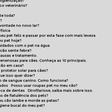
higienização?
co veterinário?
ite toda?
a?
 vontade no novo lar?
física
eu pet feliz e passar por esta fase com mais leveza
eu pet hoje?
cuidados com o pet na água
 cão sente febre?
causas e tratamento.
 venenosas para cães. Conheça as 10 principais.
cão em casa?
te protetor solar para cães?
que isso quer dizer?
o de sangue canino. Como funciona?
cados
Posso usar roupas pet no meu cão?
oca de dentes
Dirofilariose, saiba mais sobre isso.
s de flatulência dos pets?
meu cão lambe e morde as patas?
igiene bucal do meu pet?