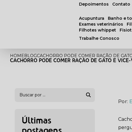
Depoimentos
Contato
acupuntura
banho e t
exames veterinários
f
filhotes whippet
fisi
Trabalhe Conosco
HOME
BLOG
CACHORRO PODE COMER RAÇÃO DE GATO 
CACHORRO PODE COMER RAÇÃO DE GATO E VICE-
Por:
Cacho
Últimas
pergu
postagens