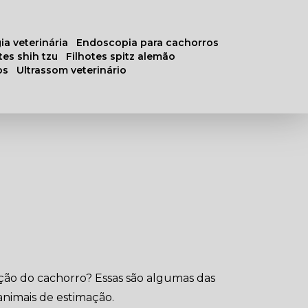
ia veterinária
endoscopia para cachorros
otes shih tzu
filhotes spitz alemão
os
ultrassom veterinário
ção do cachorro? Essas são algumas das
nimais de estimação.