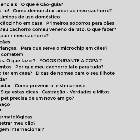
senciais
O que é Cão-guia?
-lo!
Como demonstrar amor ao meu cachorro?
químicos de uso doméstico
m cãozinho em casa
Primeiros socorros para cães
Meu cachorro comeu veneno de rato. O que fazer?
o punir meu cachorro?
 cães
rianças.
Para que serve o microchip em cães?
es cometem
s. O que fazer?
FOGOS DURANTE A COPA ?
entos
Por que meu cachorro late para tudo?
o ter em casa?
Dicas de nomes para o seu filhote
ida?
uidar
Como prevenir a leishmaniose
 Siga estas dicas
Castração - Verdades e Mitos
u pet precisa de um novo amigo?
paço
?
ermatológicas
estrar meu cão?
gem internacional?