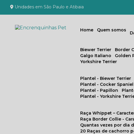
Unidades em São Paulo e Atibaia
Home
Quem somos
Biewer Terrier
Border C
Galgo Italiano
Golden 
Yorkshire Terrier
Plantel - Biewer Terrier
Plantel - Cocker Spaniel
Plantel - Papillon
Plan
Plantel - Yorkshire Terri
Raça Whippet – Caracte
Raça Border Collie - Ca
Quantas vezes por dia
20 Raças de cachorro 