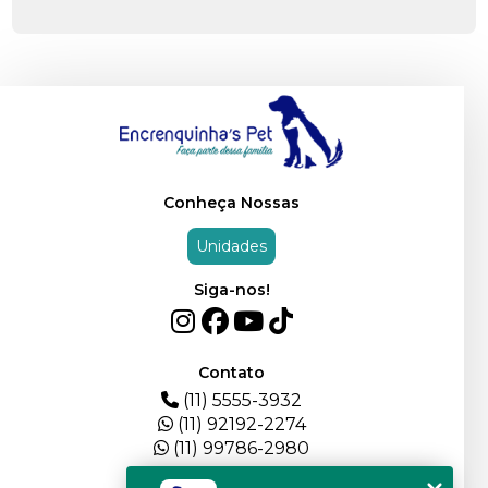
OS PERIGOS DA CEIA DE NATAL - ALIMENTOS
PROIBIDOS PARA O SEU PET
CACHORRO PODE COMER UVA? ENTENDA OS
RISCOS.
CACHORRO COMENDO GRAMA. O QUE PODE
SER?
Conheça Nossas
CACHORRO PODE COMER RAÇÃO DE GATO E
Unidades
VICE-VERSA?
Siga-nos!
TODO GATO TEM TOXOPLASMOSE?
GIÁRDIA EM CÃES E GATOS. SAIBA COMO
IDENTIFICAR E TRATAR
Contato
(11) 5555-3932
DOENÇA DO CARRAPATO EM CÃES. SINTOMAS,
(11) 92192-2274
TRATAMENTO E PREVENÇÃO
(11) 99786-2980
MEU CÃO ESTÁ TRISTE. COMO SABER A CAUSA