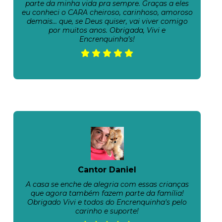
parte da minha vida pra sempre. Graças a eles
eu conheci o CARA cheiroso, carinhoso, amoroso
demais… que, se Deus quiser, vai viver comigo
por muitos anos. Obrigada, Vivi e
Encrenquinha’s!
Cantor Daniel
A casa se enche de alegria com essas crianças
que agora também fazem parte da família!
Obrigado Vivi e todos do Encrenquinha's pelo
carinho e suporte!