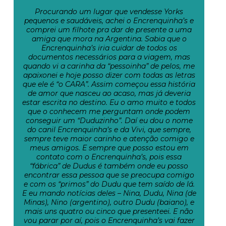
Procurando um lugar que vendesse Yorks
pequenos e saudáveis, achei o Encrenquinha’s e
comprei um filhote pra dar de presente a uma
amiga que mora na Argentina. Sabia que o
Encrenquinha’s iria cuidar de todos os
documentos necessários para a viagem, mas
quando vi a carinha da “pessoinha” de pelos, me
apaixonei e hoje posso dizer com todas as letras
que ele é “o CARA”. Assim começou essa história
de amor que nasceu ao acaso, mas já deveria
estar escrita no destino. Eu o amo muito e todos
que o conhecem me perguntam onde podem
conseguir um “Duduzinho”. Daí eu dou o nome
do canil Encrenquinha’s e da Vivi, que sempre,
sempre teve maior carinho e atenção comigo e
meus amigos. E sempre que posso estou em
contato com o Encrenquinha’s, pois essa
“fábrica” de Dudus é também onde eu posso
encontrar essa pessoa que se preocupa comigo
e com os “primos” do Dudu que tem saído de lá.
E eu mando notícias deles – Nina, Dudu, Nina (de
Minas), Nino (argentino), outro Dudu (baiano), e
mais uns quatro ou cinco que presenteei. E não
vou parar por aí, pois o Encrenquinha’s vai fazer