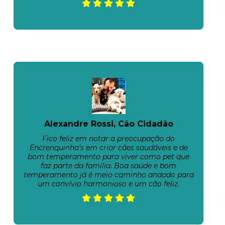
Alexandre Rossi, Cão Cidadão
Fico feliz em notar a preocupação do
Encrenquinha’s em criar cães saudáveis e de
bom temperamento para viver como pet que
faz parte da família. Boa saúde e bom
temperamento já é meio caminho andado para
um convívio harmonioso e um cão feliz.