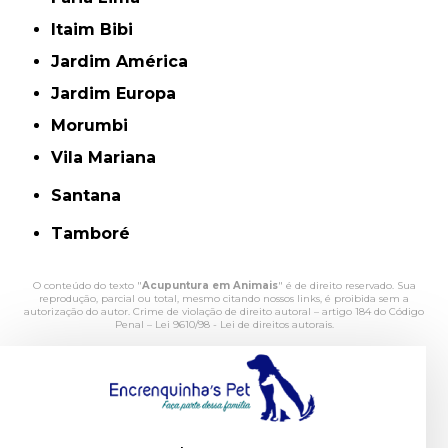
Itaim Bibi
Jardim América
Jardim Europa
Morumbi
Vila Mariana
Santana
Tamboré
O conteúdo do texto "
Acupuntura em Animais
" é de direito reservado. Sua
reprodução, parcial ou total, mesmo citando nossos links, é proibida sem a
autorização do autor. Crime de violação de direito autoral – artigo 184 do Código
Penal –
Lei 9610/98 - Lei de direitos autorais
.