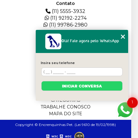
Contato
(11) 5555-3932
(11) 92192-2274
(11) 99786-2980
Menu
Olá! Fale agora pelo WhatsApp
HOME
QUEM SOMOS
DEPOIMENTOS
Insira seu telefone
PLANTEL
BLOG
SERVIÇOS
INICIAR CONVERSA
FILHOTES
CONTATO
CATEGORIAS
1
TRABALHE CONOSCO
MAPA DO SITE
Copyright © Encrenquinhas Pet. (Lei 9610 de 19/02/1998)
W3C
W3C