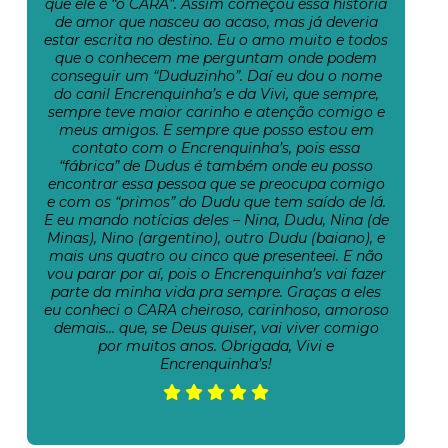
que ele é “o CARA”. Assim começou essa história
de amor que nasceu ao acaso, mas já deveria
estar escrita no destino. Eu o amo muito e todos
que o conhecem me perguntam onde podem
conseguir um “Duduzinho”. Daí eu dou o nome
do canil Encrenquinha’s e da Vivi, que sempre,
sempre teve maior carinho e atenção comigo e
meus amigos. E sempre que posso estou em
contato com o Encrenquinha’s, pois essa
“fábrica” de Dudus é também onde eu posso
encontrar essa pessoa que se preocupa comigo
e com os “primos” do Dudu que tem saído de lá.
E eu mando notícias deles – Nina, Dudu, Nina (de
Minas), Nino (argentino), outro Dudu (baiano), e
mais uns quatro ou cinco que presenteei. E não
vou parar por aí, pois o Encrenquinha’s vai fazer
parte da minha vida pra sempre. Graças a eles
eu conheci o CARA cheiroso, carinhoso, amoroso
demais… que, se Deus quiser, vai viver comigo
por muitos anos. Obrigada, Vivi e
Encrenquinha’s!