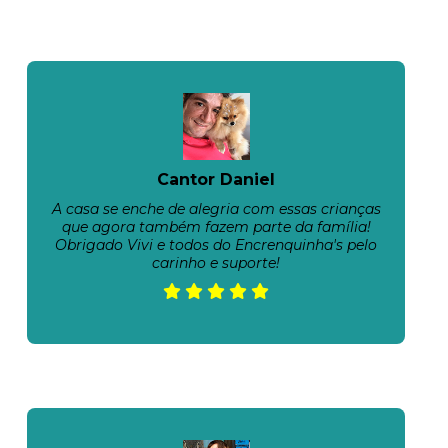
Cantor Daniel
A casa se enche de alegria com essas crianças
que agora também fazem parte da família!
Obrigado Vivi e todos do Encrenquinha's pelo
carinho e suporte!