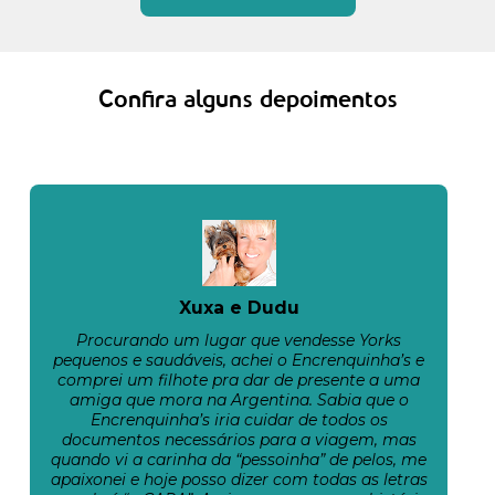
Confira alguns depoimentos
Xuxa e Dudu
Procurando um lugar que vendesse Yorks
pequenos e saudáveis, achei o Encrenquinha’s e
comprei um filhote pra dar de presente a uma
amiga que mora na Argentina. Sabia que o
Encrenquinha’s iria cuidar de todos os
documentos necessários para a viagem, mas
quando vi a carinha da “pessoinha” de pelos, me
apaixonei e hoje posso dizer com todas as letras