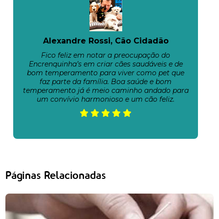
Alexandre Rossi, Cão Cidadão
Fico feliz em notar a preocupação do
Encrenquinha’s em criar cães saudáveis e de
bom temperamento para viver como pet que
faz parte da família. Boa saúde e bom
temperamento já é meio caminho andado para
um convívio harmonioso e um cão feliz.
Páginas Relacionadas