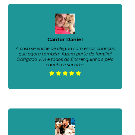
Cantor Daniel
A casa se enche de alegria com essas crianças
que agora também fazem parte da família!
Obrigado Vivi e todos do Encrenquinha's pelo
carinho e suporte!