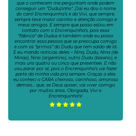
que o conhecem me perguntam onde podem
conseguir um “Duduzinho”. Daí eu dou o nome
do canil Encrenquinha’s e da Vivi, que sempre,
sempre teve maior carinho e atenção comigo e
meus amigos. E sempre que posso estou em
contato com o Encrenquinha’s, pois essa
“fábrica” de Dudus é também onde eu posso
encontrar essa pessoa que se preocupa comigo
e com os “primos” do Dudu que tem saído de lá.
E eu mando notícias deles – Nina, Dudu, Nina (de
Minas), Nino (argentino), outro Dudu (baiano), e
mais uns quatro ou cinco que presenteei. E não
vou parar por aí, pois o Encrenquinha’s vai fazer
parte da minha vida pra sempre. Graças a eles
eu conheci o CARA cheiroso, carinhoso, amoroso
demais… que, se Deus quiser, vai viver comigo
por muitos anos. Obrigada, Vivi e
Encrenquinha’s!