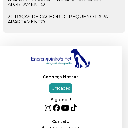
APARTAMENTO
20 RAÇAS DE CACHORRO PEQUENO PARA
APARTAMENTO
OS PERIGOS DA CEIA DE NATAL - ALIMENTOS
PROIBIDOS PARA O SEU PET
CACHORRO PODE COMER UVA? ENTENDA OS
RISCOS.
CACHORRO COMENDO GRAMA. O QUE PODE
SER?
Conheça Nossas
CACHORRO PODE COMER RAÇÃO DE GATO E
Unidades
VICE-VERSA?
Siga-nos!
TODO GATO TEM TOXOPLASMOSE?
GIÁRDIA EM CÃES E GATOS. SAIBA COMO
IDENTIFICAR E TRATAR
Contato