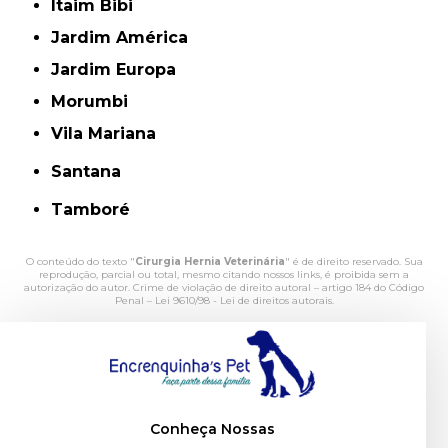
Itaim Bibi
Jardim América
Jardim Europa
Morumbi
Vila Mariana
Santana
Tamboré
O conteúdo do texto "
Cirurgia Hernia Veterinária
" é de direito reservado. Sua
reprodução, parcial ou total, mesmo citando nossos links, é proibida sem a
autorização do autor. Crime de violação de direito autoral – artigo 184 do Código
Penal –
Lei 9610/98 - Lei de direitos autorais
.
Conheça Nossas