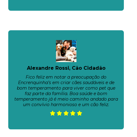
Alexandre Rossi, Cão Cidadão
Fico feliz em notar a preocupação do
Encrenquinha’s em criar cães saudáveis e de
bom temperamento para viver como pet que
faz parte da família. Boa saúde e bom
temperamento já é meio caminho andado para
um convívio harmonioso e um cão feliz.