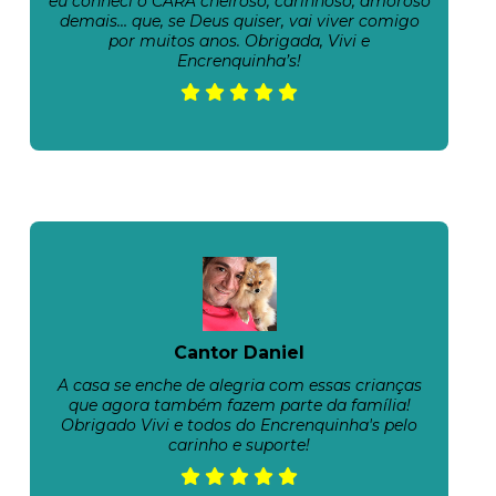
eu conheci o CARA cheiroso, carinhoso, amoroso
demais… que, se Deus quiser, vai viver comigo
por muitos anos. Obrigada, Vivi e
Encrenquinha’s!
Cantor Daniel
A casa se enche de alegria com essas crianças
que agora também fazem parte da família!
Obrigado Vivi e todos do Encrenquinha's pelo
carinho e suporte!