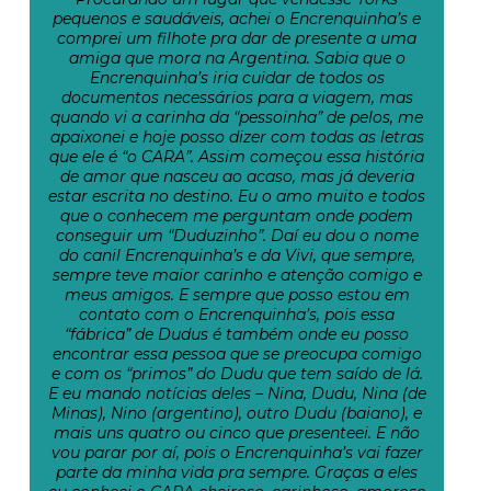
pequenos e saudáveis, achei o Encrenquinha’s e
comprei um filhote pra dar de presente a uma
amiga que mora na Argentina. Sabia que o
Encrenquinha’s iria cuidar de todos os
documentos necessários para a viagem, mas
quando vi a carinha da “pessoinha” de pelos, me
apaixonei e hoje posso dizer com todas as letras
que ele é “o CARA”. Assim começou essa história
de amor que nasceu ao acaso, mas já deveria
estar escrita no destino. Eu o amo muito e todos
que o conhecem me perguntam onde podem
conseguir um “Duduzinho”. Daí eu dou o nome
do canil Encrenquinha’s e da Vivi, que sempre,
sempre teve maior carinho e atenção comigo e
meus amigos. E sempre que posso estou em
contato com o Encrenquinha’s, pois essa
“fábrica” de Dudus é também onde eu posso
encontrar essa pessoa que se preocupa comigo
e com os “primos” do Dudu que tem saído de lá.
E eu mando notícias deles – Nina, Dudu, Nina (de
Minas), Nino (argentino), outro Dudu (baiano), e
mais uns quatro ou cinco que presenteei. E não
vou parar por aí, pois o Encrenquinha’s vai fazer
parte da minha vida pra sempre. Graças a eles