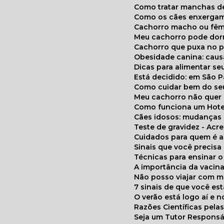
Como tratar manchas de
Como os cães enxerga
Cachorro macho ou fêm
Meu cachorro pode do
Cachorro que puxa no p
Obesidade canina: cau
Dicas para alimentar seu
Está decidido: em São 
Como cuidar bem do se
Meu cachorro não quer
Como funciona um Hote
Cães idosos: mudança
Teste de gravidez - Ac
Cuidados para quem é 
Sinais que você precisa
Técnicas para ensinar o
A importância da vacin
Não posso viajar com 
7 sinais de que você e
O verão está logo aí e
Razões Científicas pel
Seja um Tutor Responsá