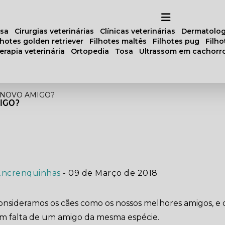
osa
cirurgias veterinárias
clínicas veterinárias
dermatolog
ilhotes golden retriever
filhotes maltês
filhotes pug
filh
oterapia veterinária
ortopedia
tosa
ultrassom em cachorr
 NOVO AMIGO?
MIGO?
Encrenquinhas
- 09 de Março de 2018
onsideramos os cães como os nossos melhores amigos, e 
m falta de um amigo da mesma espécie.