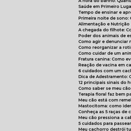
A hora do banho: Quan
Saúde em Primeiro Luga
Tempo de ensinar e a
Primeira noite de sono:
Alimentação e Nutriçã
A chegada do filhote: 
Poder dos animais de e
Como agir e denunciar
Como reorganizar a ro
Como cuidar de um ani
Fratura canina: Como 
Reação de vacina em ca
6 cuidados com um cac
Dica de Adestramento: 
12 principais sinais do
Como saber se meu cã
Terapia floral faz bem 
Meu cão está com reme
Mastocitoma: como ide
Conheça as 5 raças de 
Meu cão pressiona a c
5 cuidados para passea
Meu cachorro destrói t