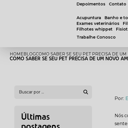
Depoimentos
Contato
acupuntura
banho e t
exames veterinários
f
filhotes whippet
fisi
Trabalhe Conosco
HOME
BLOG
COMO SABER SE SEU PET PRECISA DE UM
COMO SABER SE SEU PET PRECISA DE UM NOVO A
Por:
Nós c
Últimas
sente
postagens