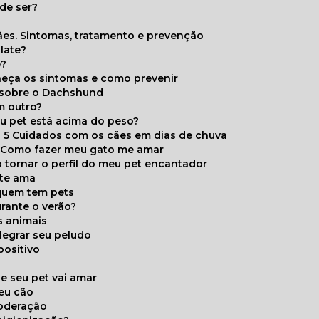
de ser?
ães. Sintomas, tratamento e prevenção
late?
e?
onheça os sintomas e como prevenir
s sobre o Dachshund
m outro?
eu pet está acima do peso?
5 Cuidados com os cães em dias de chuva
Como fazer meu gato me amar
 tornar o perfil do meu pet encantador
 te ama
 quem tem pets
rante o verão?
s animais
legrar seu peludo
positivo
s
e seu pet vai amar
seu cão
moderação