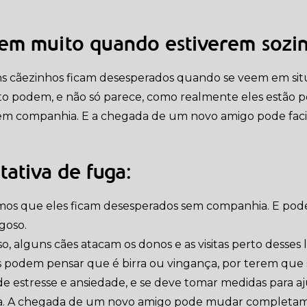
em muito quando estiverem sozi
s cãezinhos ficam desesperados quando se veem em situ
o podem, e não só parece, como realmente eles estão pe
m companhia. E a chegada de um novo amigo pode facil
tativa de fuga:
os que eles ficam desesperados sem companhia. E podem
goso.
so, alguns cães atacam os donos e as visitas perto desses 
 podem pensar que é birra ou vingança, por terem que sa
 de estresse e ansiedade, e se deve tomar medidas para a
a. A chegada de um novo amigo pode mudar completa