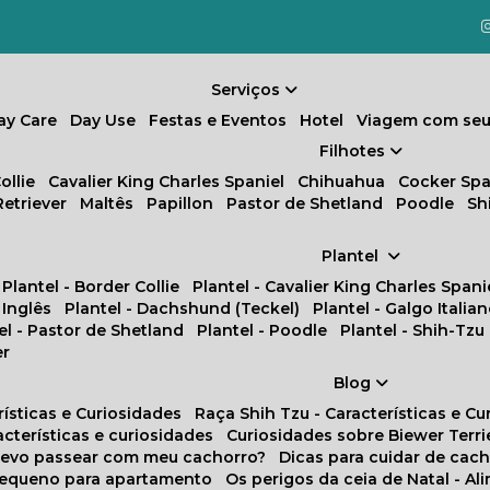
Serviços
Day Care
Day Use
Festas e Eventos
Hotel
Viagem com seu
Filhotes
ollie
Cavalier King Charles Spaniel
Chihuahua
Cocker Spa
Retriever
Maltês
Papillon
Pastor de Shetland
Poodle
S
Plantel
Plantel - Border Collie
Plantel - Cavalier King Charles Spani
 Inglês
Plantel - Dachshund (Teckel)
Plantel - Galgo Italia
tel - Pastor de Shetland
Plantel - Poodle
Plantel - Shih-Tzu
er
Blog
rísticas e Curiosidades
Raça Shih Tzu - Características e C
racterísticas e curiosidades
Curiosidades sobre Biewer Terri
 devo passear com meu cachorro?
Dicas para cuidar de ca
pequeno para apartamento
Os perigos da ceia de Natal - A