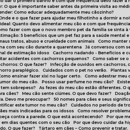
do dar o primeiro banho e com que frequência devo fazer a 
r: O que é importante saber antes da primeira visita ao médi
prender: Como educar adequadamente meu cãozinho?
 Onde e o que fazer para ajudar meu filhotinho a dormir a no
o Ideal: Quanto devo alimentar meu cão e com que frequênci
Como fazer com que o novo membro pet da família se sinta à
stimação: 5 benefícios que um pet faz para a saúde mental e 
 maus tratos, abuso e crueldade com animais
Como manter s
tina com seu cão durante a quarentena
Já conversou com s
mal de estimação idoso
Cachorro nadando - Benefícios e 
evitar acidentes com cachorros pequenos?
Como saber se o
chorros: O que fazer?
Infecção de ouvidos em cachorros, 
horro paraplégico.
Cuidados com o pet no verão.
Plantas
Como ensinar fazer xixi no lugar certo.
Como adestrar meu 
 humor do meu cão.
Posso usar perfume no meu cão?
Exis
o tem sobrepeso?
As fezes do meu cão estão diferentes. O 
para cães?
Meu cão sente ciúmes. O que devo fazer?
Doaçã
la. Devo me preocupar?
50 nomes para cães e seus signifi
ntificar este tumor no meu cão?
Cuidados no período de tr
cães mais indicadas para os idosos
Como resolver problema
abeça contra a parede. O que está acontecendo?
Por que 
r em dias quentes com o seu cão
Por que devo cuidar da h
udo. O que fazer?
Tártaro em cães – Como prevenir e tratar.