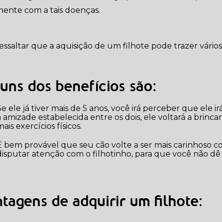
mente com a tais doenças.
essaltar que a aquisição de um filhote pode trazer vários
uns dos benefícios são:
com a chegada do filhote, com
a amizade estabelecida entre os dois, ele voltará a brin
ais exercícios físicos.
ando filhote, é uma maneira dele
disputar atenção com o filhotinho, para que você não dê 
tagens de adquirir um filhote: