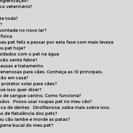
higienização?
co veterinário?
ite toda?
a?
 vontade no novo lar?
física
eu pet feliz e passar por esta fase com mais leveza
eu pet hoje?
cuidados com o pet na água
 cão sente febre?
causas e tratamento.
 venenosas para cães. Conheça as 10 principais.
cão em casa?
te protetor solar para cães?
que isso quer dizer?
o de sangue canino. Como funciona?
cados
Posso usar roupas pet no meu cão?
oca de dentes
Dirofilariose, saiba mais sobre isso.
s de flatulência dos pets?
meu cão lambe e morde as patas?
igiene bucal do meu pet?