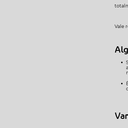
20 RAÇAS DE CACHORRO
total
PEQUENO PARA
APARTAMENTO
OS PERIGOS DA CEIA DE
Vale r
NATAL - ALIMENTOS
PROIBIDOS PARA O SEU
PET
Alg
CACHORRO PODE COMER
UVA? ENTENDA OS
Se ele já tiver mais de 5 anos, você irá perceber que ele irá rejuvenescer 
RISCOS.
m
CACHORRO COMENDO
GRAMA. O QUE PODE
É bem provável que seu cão volte a ser mais carinhoso como qu
SER?
CACHORRO PODE COMER
RAÇÃO DE GATO E VICE-
VERSA?
Van
TODO GATO TEM
TOXOPLASMOSE?