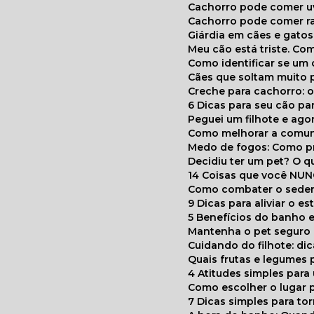
Cachorro pode comer u
Cachorro pode comer r
Giárdia em cães e gatos
Meu cão está triste. C
Como identificar se u
Cães que soltam muito 
Creche para cachorro: 
6 Dicas para seu cão p
Peguei um filhote e ag
Como melhorar a comu
Medo de fogos: Como p
Decidiu ter um pet? O
14 Coisas que você NU
Como combater o seden
9 Dicas para aliviar o e
5 Benefícios do banho e
Mantenha o pet segur
Cuidando do filhote: di
Quais frutas e legumes
4 Atitudes simples par
Como escolher o lugar 
7 Dicas simples para to