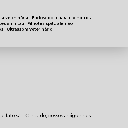
ia veterinária
endoscopia para cachorros
otes shih tzu
filhotes spitz alemão
os
ultrassom veterinário
de fato são. Contudo, nossos amiguinhos