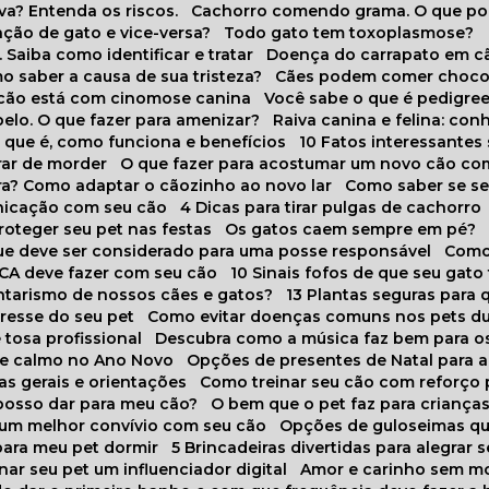
va? Entenda os riscos.
Cachorro comendo grama. O que po
ação de gato e vice-versa?
Todo gato tem toxoplasmose?
. Saiba como identificar e tratar
Doença do carrapato em c
omo saber a causa de sua tristeza?
Cães podem comer choco
m cão está com cinomose canina
Você sabe o que é pedigre
pelo. O que fazer para amenizar?
Raiva canina e felina: c
o que é, como funciona e benefícios
10 Fatos interessante
arar de morder
O que fazer para acostumar um novo cão co
ora? Como adaptar o cãozinho ao novo lar
Como saber se s
nicação com seu cão
4 Dicas para tirar pulgas de cachorro
roteger seu pet nas festas
Os gatos caem sempre em pé?
 que deve ser considerado para uma posse responsável
Como
NCA deve fazer com seu cão
10 Sinais fofos de que seu gato
tarismo de nossos cães e gatos?
13 Plantas seguras para
stresse do seu pet
Como evitar doenças comuns nos pets du
 tosa profissional
Descubra como a música faz bem para o
o e calmo no Ano Novo
Opções de presentes de Natal para a
cas gerais e orientações
Como treinar seu cão com reforço 
 posso dar para meu cão?
O bem que o pet faz para criança
a um melhor convívio com seu cão
Opções de guloseimas qu
para meu pet dormir
5 Brincadeiras divertidas para alegrar 
rnar seu pet um influenciador digital
Amor e carinho sem 