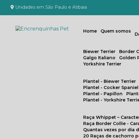
Unidades em São Paulo e Atibaia
Home
Quem somos
Biewer Terrier
Border C
Galgo Italiano
Golden 
Yorkshire Terrier
Plantel - Biewer Terrier
Plantel - Cocker Spaniel
Plantel - Papillon
Plan
Plantel - Yorkshire Terri
Raça Whippet – Caracte
Raça Border Collie - Ca
Quantas vezes por dia
20 Raças de cachorro 