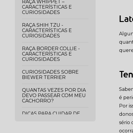
RAÇA WHIPPET –
CARACTERÍSTICAS E
CURIOSIDADES
Lat
RAÇA SHIH TZU -
CARACTERÍSTICAS E
Algun
CURIOSIDADES
quant
RAÇA BORDER COLLIE -
quere
CARACTERÍSTICAS E
CURIOSIDADES
CURIOSIDADES SOBRE
Ten
BIEWER TERRIER
Sabem
QUANTAS VEZES POR DIA
DEVO PASSEAR COM MEU
é peri
CACHORRO?
Por is
DICAS PARA CUIDAR DE
donos
CACHORRO EM
sério
APARTAMENTO
ocorr