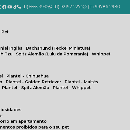
(11) 5555-3932
(11) 92192-2274
(11) 99786-2980
 Pet
niel Inglês
Dachshund (Teckel Miniatura)
hih Tzu
Spitz Alemão (Lulu da Pomerania)
Whippet
el
Plantel - Chihuahua
no
Plantel - Golden Retriever
Plantel - Maltês
Plantel - Spitz Alemão
Plantel - Whippet
uriosidades
er
chorro em apartamento
limentos proibidos para o seu pet