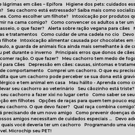
 lágrimas em cães – Epífora
Higiene dos pets: cuidados es
m?
Seu cachorro está estressado? Saiba mais como socializá
ea. Como escolher um filhote?
Intoxicação por produtos 
rmir na cama comigo?
Como convencer os adultos a ter u
asseio, o que fazer?
Alerta sobre ração vegana para cães
sas e tratamentos
Como cuidar de uma cadela no cio
Dev
 filhote
Intoxicação alimentar causada por chocolates em
Paulo, a guarda de animais fica ainda mais semelhante à de c
u pet durante o inverno
Principais erros que donos de cã
 comer ração. O que fazer?
Meu cachorro tem medo de fogo
l para Cães
Depressão em cães: causas, sintomas e tratam
s de comportamento
Comprei um cachorro. O que eu precis
redita que um cachorro pode perceber se sua dona está grav
alérgico e tem animal em casa
Mau hálito - Aprenda como c
 levar seu cachorro ao veterinário
Seu cãozinho está triste?
 seu cachorro a fazer xixi no lugar certo
Como saber se se
ação em filhotes
Opções de raças para quem tem pouco es
meu cachorro. O que devo fazer?
Qual raça combina comigo
stá precisando de um novo amigo
Como prevenir doenças d
 nossos amigos necessitam de cuidados especiais ...
Devo ad
as quais você deveria ter um cachorro
Programando uma via
vel. Microchip seu PET!