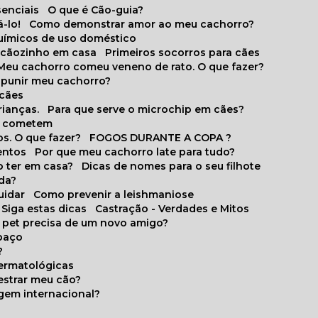
senciais
O que é Cão-guia?
-lo!
Como demonstrar amor ao meu cachorro?
químicos de uso doméstico
m cãozinho em casa
Primeiros socorros para cães
Meu cachorro comeu veneno de rato. O que fazer?
o punir meu cachorro?
 cães
rianças.
Para que serve o microchip em cães?
es cometem
s. O que fazer?
FOGOS DURANTE A COPA ?
entos
Por que meu cachorro late para tudo?
o ter em casa?
Dicas de nomes para o seu filhote
ida?
uidar
Como prevenir a leishmaniose
 Siga estas dicas
Castração - Verdades e Mitos
u pet precisa de um novo amigo?
paço
?
ermatológicas
estrar meu cão?
gem internacional?