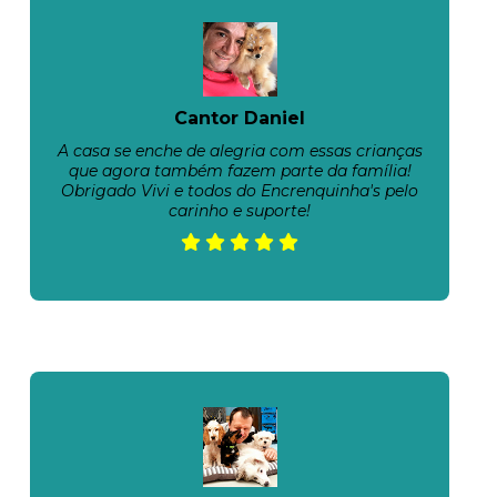
Cantor Daniel
A casa se enche de alegria com essas crianças
que agora também fazem parte da família!
Obrigado Vivi e todos do Encrenquinha's pelo
carinho e suporte!