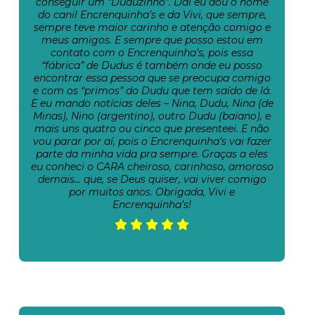
conseguir um “Duduzinho”. Daí eu dou o nome
do canil Encrenquinha’s e da Vivi, que sempre,
sempre teve maior carinho e atenção comigo e
meus amigos. E sempre que posso estou em
contato com o Encrenquinha’s, pois essa
“fábrica” de Dudus é também onde eu posso
encontrar essa pessoa que se preocupa comigo
e com os “primos” do Dudu que tem saído de lá.
E eu mando notícias deles – Nina, Dudu, Nina (de
Minas), Nino (argentino), outro Dudu (baiano), e
mais uns quatro ou cinco que presenteei. E não
vou parar por aí, pois o Encrenquinha’s vai fazer
parte da minha vida pra sempre. Graças a eles
eu conheci o CARA cheiroso, carinhoso, amoroso
demais… que, se Deus quiser, vai viver comigo
por muitos anos. Obrigada, Vivi e
Encrenquinha’s!