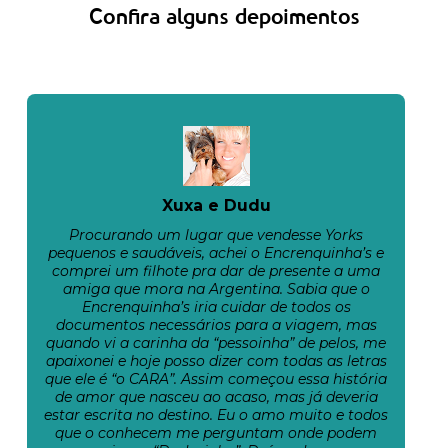
Confira alguns depoimentos
Xuxa e Dudu
Procurando um lugar que vendesse Yorks
pequenos e saudáveis, achei o Encrenquinha’s e
comprei um filhote pra dar de presente a uma
amiga que mora na Argentina. Sabia que o
Encrenquinha’s iria cuidar de todos os
documentos necessários para a viagem, mas
quando vi a carinha da “pessoinha” de pelos, me
apaixonei e hoje posso dizer com todas as letras
que ele é “o CARA”. Assim começou essa história
de amor que nasceu ao acaso, mas já deveria
estar escrita no destino. Eu o amo muito e todos
que o conhecem me perguntam onde podem