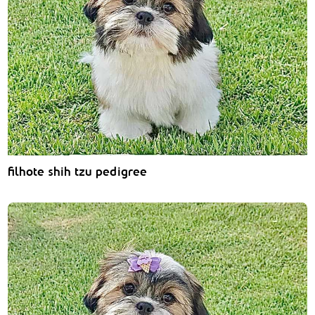
filhote shih tzu pedigree