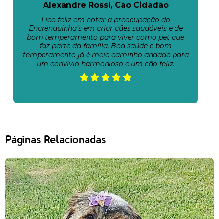
Alexandre Rossi, Cão Cidadão
Fico feliz em notar a preocupação do
Encrenquinha’s em criar cães saudáveis e de
bom temperamento para viver como pet que
faz parte da família. Boa saúde e bom
temperamento já é meio caminho andado para
um convívio harmonioso e um cão feliz.
Páginas Relacionadas