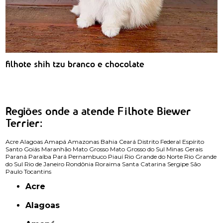
filhote shih tzu branco e chocolate
Regiões onde a atende Filhote Biewer
Terrier:
Acre
Alagoas
Amapá
Amazonas
Bahia
Ceará
Distrito Federal
Espírito
Santo
Goiás
Maranhão
Mato Grosso
Mato Grosso do Sul
Minas Gerais
Paraná
Paraíba
Pará
Pernambuco
Piauí
Rio Grande do Norte
Rio Grande
do Sul
Rio de Janeiro
Rondônia
Roraima
Santa Catarina
Sergipe
São
Paulo
Tocantins
Acre
Alagoas