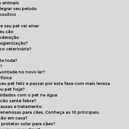
s animais
legrar seu peludo
positivo
s
e seu pet vai amar
seu cão
moderação
higienização?
co veterinário?
ite toda?
a?
 vontade no novo lar?
física
eu pet feliz e passar por esta fase com mais leveza
eu pet hoje?
cuidados com o pet na água
 cão sente febre?
causas e tratamento.
 venenosas para cães. Conheça as 10 principais.
cão em casa?
te protetor solar para cães?