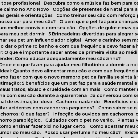
 tosa profissional
Descubra como a música faz bem para o
o e calmo no Ano Novo
Opções de presentes de Natal para a
cas gerais e orientações
Como treinar seu cão com reforço 
 posso dar para meu cão?
O bem que o pet faz para criança
a um melhor convívio com seu cão
Opções de guloseimas qu
para meu pet dormir
5 Brincadeiras divertidas para alegrar 
rnar seu pet um influenciador digital
Amor e carinho sem 
do dar o primeiro banho e com que frequência devo fazer a 
r: O que é importante saber antes da primeira visita ao médi
prender: Como educar adequadamente meu cãozinho?
 Onde e o que fazer para ajudar meu filhotinho a dormir a no
o Ideal: Quanto devo alimentar meu cão e com que frequênci
Como fazer com que o novo membro pet da família se sinta à
stimação: 5 benefícios que um pet faz para a saúde mental e 
 maus tratos, abuso e crueldade com animais
Como manter s
tina com seu cão durante a quarentena
Já conversou com s
mal de estimação idoso
Cachorro nadando - Benefícios e 
evitar acidentes com cachorros pequenos?
Como saber se o
chorros: O que fazer?
Infecção de ouvidos em cachorros, 
horro paraplégico.
Cuidados com o pet no verão.
Plantas
Como ensinar fazer xixi no lugar certo.
Como adestrar meu 
 humor do meu cão.
Posso usar perfume no meu cão?
Exis