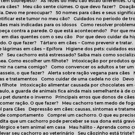
o tem sobrepeso?
As fezes do meu cão estão diferentes. O 
para cães?
Meu cão sente ciúmes. O que devo fazer?
Doaçã
la. Devo me preocupar?
50 nomes para cães e seus signifi
ntificar este tumor no meu cão?
Cuidados no período de tr
cães mais indicadas para os idosos
Como resolver problema
abeça contra a parede. O que está acontecendo?
Por que 
r em dias quentes com o seu cão
Por que devo cuidar da h
udo. O que fazer?
Tártaro em cães – Como prevenir e tratar.
 lágrimas em cães – Epífora
Higiene dos pets: cuidados es
m?
Seu cachorro está estressado? Saiba mais como socializá
ea. Como escolher um filhote?
Intoxicação por produtos 
rmir na cama comigo?
Como convencer os adultos a ter u
asseio, o que fazer?
Alerta sobre ração vegana para cães
sas e tratamentos
Como cuidar de uma cadela no cio
Dev
 filhote
Intoxicação alimentar causada por chocolates em
Paulo, a guarda de animais fica ainda mais semelhante à de c
u pet durante o inverno
Principais erros que donos de cã
 comer ração. O que fazer?
Meu cachorro tem medo de fogo
l para Cães
Depressão em cães: causas, sintomas e tratam
s de comportamento
Comprei um cachorro. O que eu precis
redita que um cachorro pode perceber se sua dona está grav
alérgico e tem animal em casa
Mau hálito - Aprenda como c
 levar seu cachorro ao veterinário
Seu cãozinho está triste?