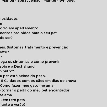
Plantel - Spitz Alemão
Plantel - Whippet
uriosidades
er
chorro em apartamento
limentos proibidos para o seu pet
de ser?
ães. Sintomas, tratamento e prevenção
late?
e?
onheça os sintomas e como prevenir
s sobre o Dachshund
m outro?
eu pet está acima do peso?
5 Cuidados com os cães em dias de chuva
Como fazer meu gato me amar
 tornar o perfil do meu pet encantador
 te ama
 quem tem pets
rante o verão?