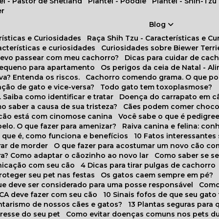
tel - Pastor de Shetland
Plantel - Poodle
Plantel - Shih-Tzu
er
Blog
rísticas e Curiosidades
Raça Shih Tzu - Características e C
racterísticas e curiosidades
Curiosidades sobre Biewer Terri
 devo passear com meu cachorro?
Dicas para cuidar de ca
pequeno para apartamento
Os perigos da ceia de Natal - A
va? Entenda os riscos.
Cachorro comendo grama. O que po
ação de gato e vice-versa?
Todo gato tem toxoplasmose?
. Saiba como identificar e tratar
Doença do carrapato em c
omo saber a causa de sua tristeza?
Cães podem comer choco
m cão está com cinomose canina
Você sabe o que é pedigre
pelo. O que fazer para amenizar?
Raiva canina e felina: c
o que é, como funciona e benefícios
10 Fatos interessante
arar de morder
O que fazer para acostumar um novo cão co
ora? Como adaptar o cãozinho ao novo lar
Como saber se s
nicação com seu cão
4 Dicas para tirar pulgas de cachorro
roteger seu pet nas festas
Os gatos caem sempre em pé?
 que deve ser considerado para uma posse responsável
Como
NCA deve fazer com seu cão
10 Sinais fofos de que seu gato
tarismo de nossos cães e gatos?
13 Plantas seguras para
stresse do seu pet
Como evitar doenças comuns nos pets du