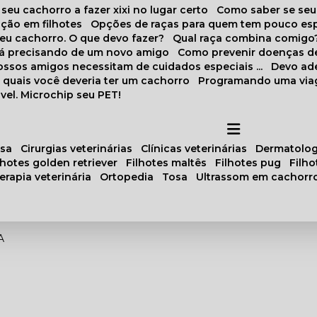
 seu cachorro a fazer xixi no lugar certo
Como saber se se
ação em filhotes
Opções de raças para quem tem pouco es
meu cachorro. O que devo fazer?
Qual raça combina comigo
stá precisando de um novo amigo
Como prevenir doenças d
 nossos amigos necessitam de cuidados especiais ...
Devo ad
as quais você deveria ter um cachorro
Programando uma via
vel. Microchip seu PET!
osa
cirurgias veterinárias
clínicas veterinárias
dermatolog
ilhotes golden retriever
filhotes maltês
filhotes pug
filh
oterapia veterinária
ortopedia
tosa
ultrassom em cachorr
A