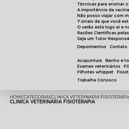
Técnicas para ensinar o
A importância da vacin
Não posso viajar com 
7 sinais de que você e
O verão está logo aí e
Razões Científicas pel
Seja um Tutor Responsá
Depoimentos
Contato
acupuntura
banho e t
exames veterinários
f
filhotes whippet
fisi
Trabalhe Conosco
HOME
CATEGORIAS
CLINICA VETERINARIA FISIOTERAPI
CLINICA VETERINÁRIA FISIOTERAPIA