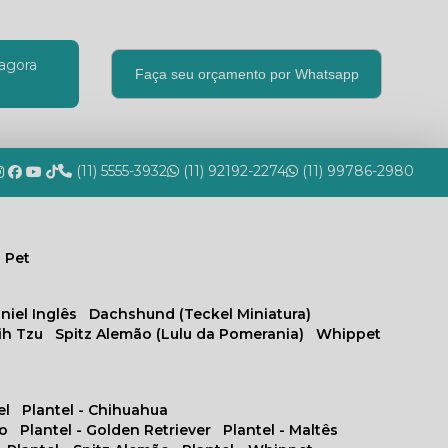
agora
Faça seu orçamento por Whatsapp
(11) 5555-3932
(11) 92192-2274
(11) 99786-2980
 Pet
niel Inglês
Dachshund (Teckel Miniatura)
hih Tzu
Spitz Alemão (Lulu da Pomerania)
Whippet
el
Plantel - Chihuahua
no
Plantel - Golden Retriever
Plantel - Maltês