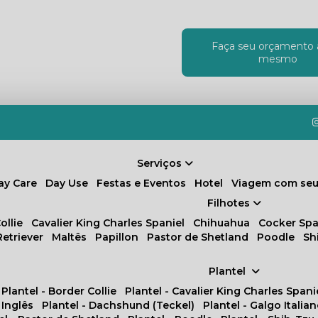
Faça seu orçamento 
!
mesmo
Serviços
Day Care
Day Use
Festas e Eventos
Hotel
Viagem com seu
Filhotes
ollie
Cavalier King Charles Spaniel
Chihuahua
Cocker Spa
Retriever
Maltês
Papillon
Pastor de Shetland
Poodle
S
Plantel
Plantel - Border Collie
Plantel - Cavalier King Charles Spani
 Inglês
Plantel - Dachshund (Teckel)
Plantel - Galgo Italia