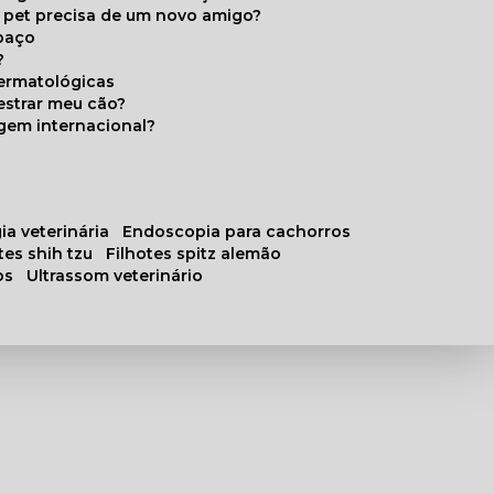
u pet precisa de um novo amigo?
paço
?
ermatológicas
estrar meu cão?
gem internacional?
ia veterinária
endoscopia para cachorros
otes shih tzu
filhotes spitz alemão
os
ultrassom veterinário