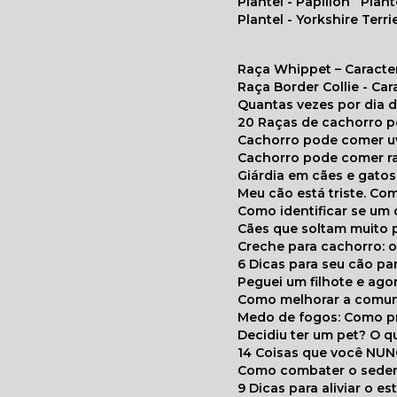
Plantel - Papillon
Plan
Plantel - Yorkshire Terri
Raça Whippet – Caracte
Raça Border Collie - Ca
Quantas vezes por dia
20 Raças de cachorro 
Cachorro pode comer u
Cachorro pode comer r
Giárdia em cães e gatos
Meu cão está triste. C
Como identificar se u
Cães que soltam muito 
Creche para cachorro: 
6 Dicas para seu cão p
Peguei um filhote e ag
Como melhorar a comu
Medo de fogos: Como p
Decidiu ter um pet? O
14 Coisas que você NU
Como combater o seden
9 Dicas para aliviar o e