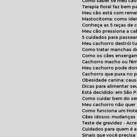
Como saber se meu cã
Terapia floral faz bem 
Meu cão está com reme
Mastocitoma: como ide
Conheça as 5 raças de 
Meu cão pressiona a c
5 cuidados para passea
Meu cachorro destrói t
Como tratar manchas de
Como os cães enxerga
Cachorro macho ou fêm
Meu cachorro pode do
Cachorro que puxa no p
Obesidade canina: cau
Dicas para alimentar seu
Está decidido: em São 
Como cuidar bem do se
Meu cachorro não quer
Como funciona um Hote
Cães idosos: mudança
Teste de gravidez - Ac
Cuidados para quem é 
Sinais que você precisa