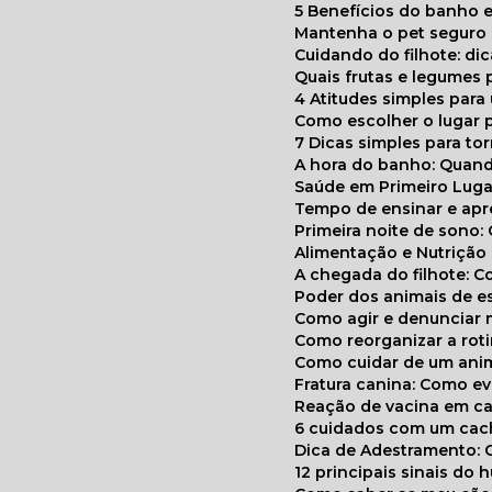
5 Benefícios do banho e
Mantenha o pet segur
Cuidando do filhote: di
Quais frutas e legumes
4 Atitudes simples par
Como escolher o lugar 
7 Dicas simples para to
A hora do banho: Quan
Saúde em Primeiro Luga
Tempo de ensinar e a
Primeira noite de sono:
Alimentação e Nutriçã
A chegada do filhote: 
Poder dos animais de e
Como agir e denunciar
Como reorganizar a ro
Como cuidar de um ani
Fratura canina: Como 
Reação de vacina em ca
6 cuidados com um cac
Dica de Adestramento: 
12 principais sinais do