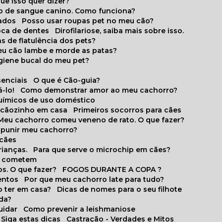
que isso quer dizer?
o de sangue canino. Como funciona?
cados
Posso usar roupas pet no meu cão?
oca de dentes
Dirofilariose, saiba mais sobre isso.
s de flatulência dos pets?
meu cão lambe e morde as patas?
igiene bucal do meu pet?
senciais
O que é Cão-guia?
-lo!
Como demonstrar amor ao meu cachorro?
químicos de uso doméstico
m cãozinho em casa
Primeiros socorros para cães
Meu cachorro comeu veneno de rato. O que fazer?
o punir meu cachorro?
 cães
rianças.
Para que serve o microchip em cães?
es cometem
s. O que fazer?
FOGOS DURANTE A COPA ?
entos
Por que meu cachorro late para tudo?
o ter em casa?
Dicas de nomes para o seu filhote
ida?
uidar
Como prevenir a leishmaniose
 Siga estas dicas
Castração - Verdades e Mitos