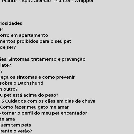
Plantel - Spitz Alemão
Plantel - Whippet
uriosidades
er
chorro em apartamento
limentos proibidos para o seu pet
de ser?
ães. Sintomas, tratamento e prevenção
late?
e?
onheça os sintomas e como prevenir
s sobre o Dachshund
m outro?
eu pet está acima do peso?
5 Cuidados com os cães em dias de chuva
Como fazer meu gato me amar
 tornar o perfil do meu pet encantador
 te ama
 quem tem pets
rante o verão?