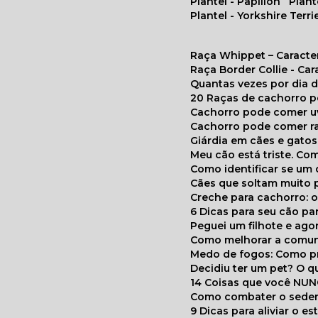
Plantel - Papillon
Plan
Plantel - Yorkshire Terri
Raça Whippet – Caracte
Raça Border Collie - Ca
Quantas vezes por dia
20 Raças de cachorro 
Cachorro pode comer u
Cachorro pode comer r
Giárdia em cães e gatos
Meu cão está triste. C
Como identificar se u
Cães que soltam muito 
Creche para cachorro: 
6 Dicas para seu cão p
Peguei um filhote e ag
Como melhorar a comu
Medo de fogos: Como p
Decidiu ter um pet? O
14 Coisas que você NU
Como combater o seden
9 Dicas para aliviar o e