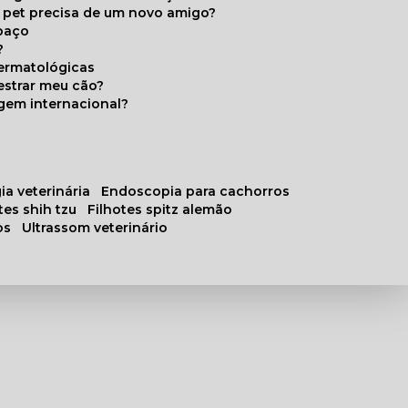
u pet precisa de um novo amigo?
paço
?
ermatológicas
estrar meu cão?
gem internacional?
ia veterinária
endoscopia para cachorros
otes shih tzu
filhotes spitz alemão
os
ultrassom veterinário