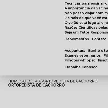
Técnicas para ensinar o
A importância da vacin
Não posso viajar com 
7 sinais de que você e
O verão está logo aí e
Razões Científicas pel
Seja um Tutor Responsá
Depoimentos
Contato
acupuntura
banho e t
exames veterinários
f
filhotes whippet
fisi
Trabalhe Conosco
HOME
CATEGORIAS
ORTOPEDISTA DE CACHORRO
ORTOPEDISTA DE CACHORRO