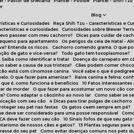
tel - Pastor de Shetland
Plantel - Poodle
Plantel - Shih-Tzu
er
Blog
rísticas e Curiosidades
Raça Shih Tzu - Características e C
racterísticas e curiosidades
Curiosidades sobre Biewer Terri
 devo passear com meu cachorro?
Dicas para cuidar de ca
pequeno para apartamento
Os perigos da ceia de Natal - A
va? Entenda os riscos.
Cachorro comendo grama. O que po
ação de gato e vice-versa?
Todo gato tem toxoplasmose?
. Saiba como identificar e tratar
Doença do carrapato em c
omo saber a causa de sua tristeza?
Cães podem comer choco
m cão está com cinomose canina
Você sabe o que é pedigre
pelo. O que fazer para amenizar?
Raiva canina e felina: c
o que é, como funciona e benefícios
10 Fatos interessante
arar de morder
O que fazer para acostumar um novo cão co
ora? Como adaptar o cãozinho ao novo lar
Como saber se s
nicação com seu cão
4 Dicas para tirar pulgas de cachorro
roteger seu pet nas festas
Os gatos caem sempre em pé?
 que deve ser considerado para uma posse responsável
Como
NCA deve fazer com seu cão
10 Sinais fofos de que seu gato
tarismo de nossos cães e gatos?
13 Plantas seguras para
stresse do seu pet
Como evitar doenças comuns nos pets du