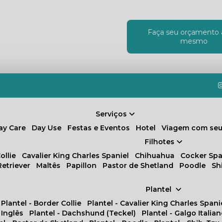
Faça seu orçamento 
!
mesmo
Serviços
Day Care
Day Use
Festas e Eventos
Hotel
Viagem com seu
Filhotes
ollie
Cavalier King Charles Spaniel
Chihuahua
Cocker Spa
Retriever
Maltês
Papillon
Pastor de Shetland
Poodle
S
Plantel
Plantel - Border Collie
Plantel - Cavalier King Charles Spani
 Inglês
Plantel - Dachshund (Teckel)
Plantel - Galgo Italia