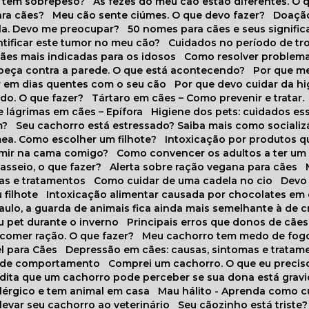
o tem sobrepeso?
As fezes do meu cão estão diferentes. O 
para cães?
Meu cão sente ciúmes. O que devo fazer?
Doaçã
la. Devo me preocupar?
50 nomes para cães e seus signifi
ntificar este tumor no meu cão?
Cuidados no período de tr
cães mais indicadas para os idosos
Como resolver problema
abeça contra a parede. O que está acontecendo?
Por que 
r em dias quentes com o seu cão
Por que devo cuidar da h
udo. O que fazer?
Tártaro em cães – Como prevenir e tratar.
 lágrimas em cães – Epífora
Higiene dos pets: cuidados es
m?
Seu cachorro está estressado? Saiba mais como socializá
ea. Como escolher um filhote?
Intoxicação por produtos 
rmir na cama comigo?
Como convencer os adultos a ter u
asseio, o que fazer?
Alerta sobre ração vegana para cães
sas e tratamentos
Como cuidar de uma cadela no cio
Dev
 filhote
Intoxicação alimentar causada por chocolates em
Paulo, a guarda de animais fica ainda mais semelhante à de c
u pet durante o inverno
Principais erros que donos de cã
 comer ração. O que fazer?
Meu cachorro tem medo de fogo
l para Cães
Depressão em cães: causas, sintomas e tratam
s de comportamento
Comprei um cachorro. O que eu precis
redita que um cachorro pode perceber se sua dona está grav
alérgico e tem animal em casa
Mau hálito - Aprenda como c
 levar seu cachorro ao veterinário
Seu cãozinho está triste?