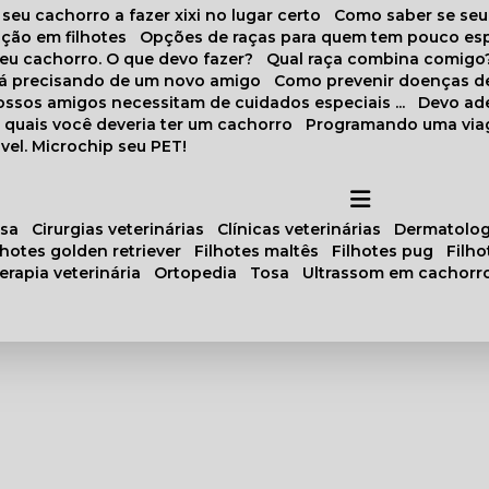
 seu cachorro a fazer xixi no lugar certo
Como saber se se
ação em filhotes
Opções de raças para quem tem pouco es
meu cachorro. O que devo fazer?
Qual raça combina comigo
stá precisando de um novo amigo
Como prevenir doenças d
 nossos amigos necessitam de cuidados especiais ...
Devo ad
as quais você deveria ter um cachorro
Programando uma via
vel. Microchip seu PET!
osa
cirurgias veterinárias
clínicas veterinárias
dermatolog
ilhotes golden retriever
filhotes maltês
filhotes pug
filh
oterapia veterinária
ortopedia
tosa
ultrassom em cachorr