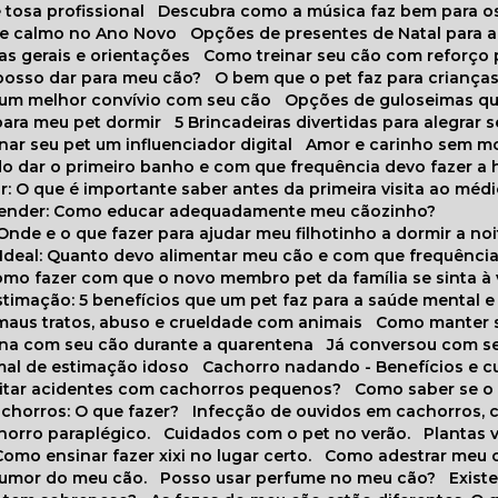
 tosa profissional
Descubra como a música faz bem para o
o e calmo no Ano Novo
Opções de presentes de Natal para a
cas gerais e orientações
Como treinar seu cão com reforço 
 posso dar para meu cão?
O bem que o pet faz para criança
a um melhor convívio com seu cão
Opções de guloseimas qu
para meu pet dormir
5 Brincadeiras divertidas para alegrar 
rnar seu pet um influenciador digital
Amor e carinho sem 
do dar o primeiro banho e com que frequência devo fazer a 
r: O que é importante saber antes da primeira visita ao médi
prender: Como educar adequadamente meu cãozinho?
 Onde e o que fazer para ajudar meu filhotinho a dormir a no
o Ideal: Quanto devo alimentar meu cão e com que frequênci
Como fazer com que o novo membro pet da família se sinta à
stimação: 5 benefícios que um pet faz para a saúde mental e 
 maus tratos, abuso e crueldade com animais
Como manter s
tina com seu cão durante a quarentena
Já conversou com s
mal de estimação idoso
Cachorro nadando - Benefícios e 
evitar acidentes com cachorros pequenos?
Como saber se o
chorros: O que fazer?
Infecção de ouvidos em cachorros, 
horro paraplégico.
Cuidados com o pet no verão.
Plantas
Como ensinar fazer xixi no lugar certo.
Como adestrar meu 
 humor do meu cão.
Posso usar perfume no meu cão?
Exis