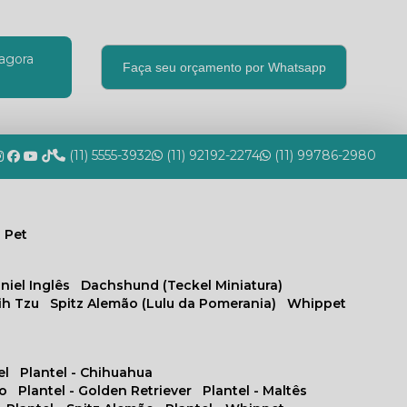
agora
Faça seu orçamento por Whatsapp
(11) 5555-3932
(11) 92192-2274
(11) 99786-2980
 Pet
niel Inglês
Dachshund (Teckel Miniatura)
hih Tzu
Spitz Alemão (Lulu da Pomerania)
Whippet
el
Plantel - Chihuahua
no
Plantel - Golden Retriever
Plantel - Maltês