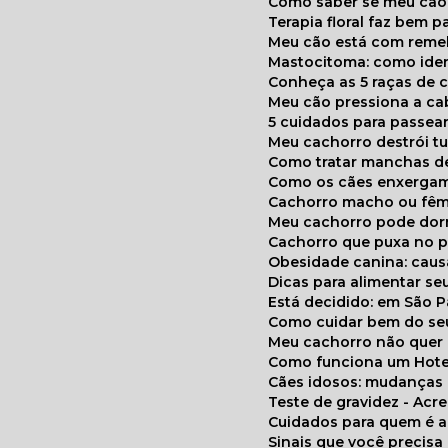
Como saber se meu cã
Terapia floral faz bem 
Meu cão está com reme
Mastocitoma: como ide
Conheça as 5 raças de 
Meu cão pressiona a c
5 cuidados para passea
Meu cachorro destrói t
Como tratar manchas de
Como os cães enxerga
Cachorro macho ou fêm
Meu cachorro pode do
Cachorro que puxa no p
Obesidade canina: cau
Dicas para alimentar seu
Está decidido: em São 
Como cuidar bem do se
Meu cachorro não quer
Como funciona um Hote
Cães idosos: mudança
Teste de gravidez - Ac
Cuidados para quem é 
Sinais que você precisa