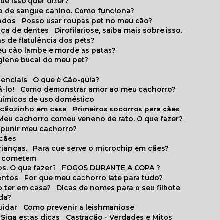
que isso quer dizer?
o de sangue canino. Como funciona?
cados
Posso usar roupas pet no meu cão?
oca de dentes
Dirofilariose, saiba mais sobre isso.
s de flatulência dos pets?
meu cão lambe e morde as patas?
igiene bucal do meu pet?
senciais
O que é Cão-guia?
-lo!
Como demonstrar amor ao meu cachorro?
químicos de uso doméstico
m cãozinho em casa
Primeiros socorros para cães
Meu cachorro comeu veneno de rato. O que fazer?
o punir meu cachorro?
 cães
rianças.
Para que serve o microchip em cães?
es cometem
s. O que fazer?
FOGOS DURANTE A COPA ?
entos
Por que meu cachorro late para tudo?
o ter em casa?
Dicas de nomes para o seu filhote
ida?
uidar
Como prevenir a leishmaniose
 Siga estas dicas
Castração - Verdades e Mitos