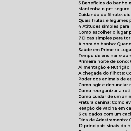
5 Benefícios do banho e
Mantenha o pet segur
Cuidando do filhote: di
Quais frutas e legumes
4 Atitudes simples par
Como escolher o lugar 
7 Dicas simples para to
A hora do banho: Quan
Saúde em Primeiro Luga
Tempo de ensinar e a
Primeira noite de sono:
Alimentação e Nutriçã
A chegada do filhote: 
Poder dos animais de e
Como agir e denunciar
Como reorganizar a ro
Como cuidar de um ani
Fratura canina: Como 
Reação de vacina em ca
6 cuidados com um cac
Dica de Adestramento: 
12 principais sinais do