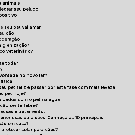
s animais
legrar seu peludo
positivo
s
e seu pet vai amar
seu cão
moderação
higienização?
co veterinário?
ite toda?
a?
 vontade no novo lar?
física
eu pet feliz e passar por esta fase com mais leveza
eu pet hoje?
cuidados com o pet na água
 cão sente febre?
causas e tratamento.
 venenosas para cães. Conheça as 10 principais.
cão em casa?
te protetor solar para cães?