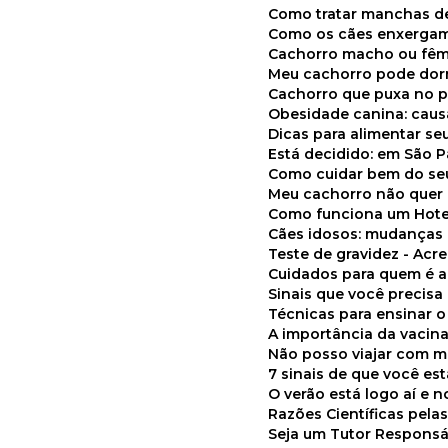
Como tratar manchas de
Como os cães enxerga
Cachorro macho ou fêm
Meu cachorro pode do
Cachorro que puxa no p
Obesidade canina: cau
Dicas para alimentar seu
Está decidido: em São 
Como cuidar bem do se
Meu cachorro não quer
Como funciona um Hote
Cães idosos: mudança
Teste de gravidez - Ac
Cuidados para quem é 
Sinais que você precisa
Técnicas para ensinar o
A importância da vacin
Não posso viajar com 
7 sinais de que você e
O verão está logo aí e
Razões Científicas pel
Seja um Tutor Responsá