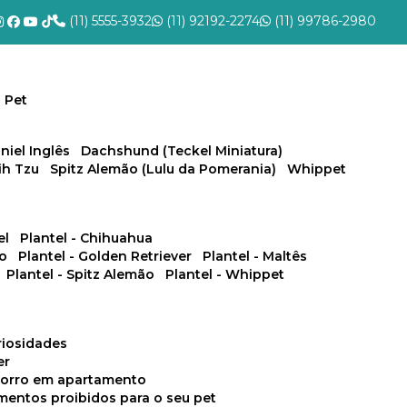
(11) 5555-3932
(11) 92192-2274
(11) 99786-2980
 Pet
niel Inglês
Dachshund (Teckel Miniatura)
hih Tzu
Spitz Alemão (Lulu da Pomerania)
Whippet
el
Plantel - Chihuahua
no
Plantel - Golden Retriever
Plantel - Maltês
Plantel - Spitz Alemão
Plantel - Whippet
uriosidades
er
chorro em apartamento
limentos proibidos para o seu pet