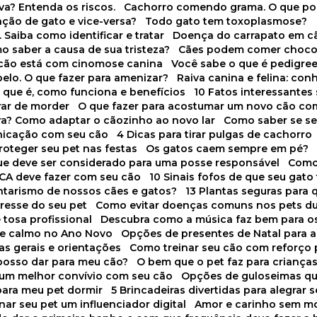
va? Entenda os riscos.
Cachorro comendo grama. O que po
ação de gato e vice-versa?
Todo gato tem toxoplasmose?
. Saiba como identificar e tratar
Doença do carrapato em c
omo saber a causa de sua tristeza?
Cães podem comer choco
m cão está com cinomose canina
Você sabe o que é pedigre
pelo. O que fazer para amenizar?
Raiva canina e felina: c
o que é, como funciona e benefícios
10 Fatos interessante
arar de morder
O que fazer para acostumar um novo cão co
ora? Como adaptar o cãozinho ao novo lar
Como saber se s
nicação com seu cão
4 Dicas para tirar pulgas de cachorro
roteger seu pet nas festas
Os gatos caem sempre em pé?
 que deve ser considerado para uma posse responsável
Como
NCA deve fazer com seu cão
10 Sinais fofos de que seu gato
tarismo de nossos cães e gatos?
13 Plantas seguras para
stresse do seu pet
Como evitar doenças comuns nos pets du
 tosa profissional
Descubra como a música faz bem para o
o e calmo no Ano Novo
Opções de presentes de Natal para a
cas gerais e orientações
Como treinar seu cão com reforço 
 posso dar para meu cão?
O bem que o pet faz para criança
a um melhor convívio com seu cão
Opções de guloseimas qu
para meu pet dormir
5 Brincadeiras divertidas para alegrar 
rnar seu pet um influenciador digital
Amor e carinho sem 