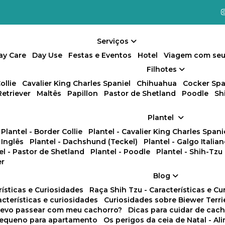
Serviços
Day Care
Day Use
Festas e Eventos
Hotel
Viagem com seu
Filhotes
ollie
Cavalier King Charles Spaniel
Chihuahua
Cocker Spa
Retriever
Maltês
Papillon
Pastor de Shetland
Poodle
S
Plantel
Plantel - Border Collie
Plantel - Cavalier King Charles Spani
 Inglês
Plantel - Dachshund (Teckel)
Plantel - Galgo Italia
tel - Pastor de Shetland
Plantel - Poodle
Plantel - Shih-Tzu
er
Blog
rísticas e Curiosidades
Raça Shih Tzu - Características e C
racterísticas e curiosidades
Curiosidades sobre Biewer Terri
 devo passear com meu cachorro?
Dicas para cuidar de ca
pequeno para apartamento
Os perigos da ceia de Natal - A