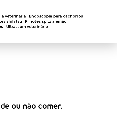
ia veterinária
endoscopia para cachorros
otes shih tzu
filhotes spitz alemão
os
ultrassom veterinário
ode ou não comer.