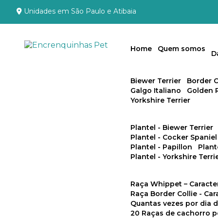
Unidades em São Paulo e Atibaia
Home
Quem somos
Biewer Terrier
Border C
Galgo Italiano
Golden 
Yorkshire Terrier
Plantel - Biewer Terrier
Plantel - Cocker Spaniel
Plantel - Papillon
Plan
Plantel - Yorkshire Terri
Raça Whippet – Caracte
Raça Border Collie - Ca
Quantas vezes por dia
20 Raças de cachorro 