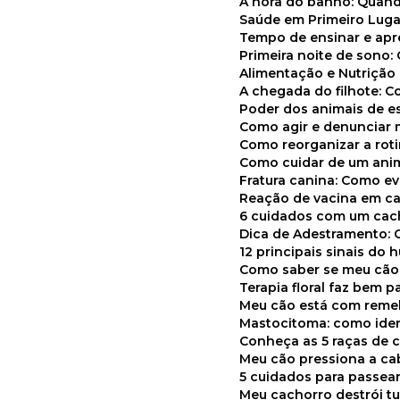
A hora do banho: Quan
Saúde em Primeiro Luga
Tempo de ensinar e a
Primeira noite de sono:
Alimentação e Nutriçã
A chegada do filhote: 
Poder dos animais de e
Como agir e denunciar
Como reorganizar a ro
Como cuidar de um ani
Fratura canina: Como 
Reação de vacina em ca
6 cuidados com um cac
Dica de Adestramento: 
12 principais sinais do
Como saber se meu cã
Terapia floral faz bem 
Meu cão está com reme
Mastocitoma: como ide
Conheça as 5 raças de 
Meu cão pressiona a c
5 cuidados para passea
Meu cachorro destrói t