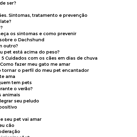
de ser?
ães. Sintomas, tratamento e prevenção
late?
e?
onheça os sintomas e como prevenir
s sobre o Dachshund
m outro?
eu pet está acima do peso?
5 Cuidados com os cães em dias de chuva
Como fazer meu gato me amar
 tornar o perfil do meu pet encantador
 te ama
 quem tem pets
rante o verão?
s animais
legrar seu peludo
positivo
s
e seu pet vai amar
seu cão
moderação