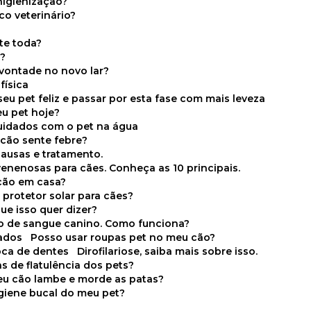
higienização?
co veterinário?
ite toda?
a?
 vontade no novo lar?
física
eu pet feliz e passar por esta fase com mais leveza
eu pet hoje?
cuidados com o pet na água
 cão sente febre?
causas e tratamento.
 venenosas para cães. Conheça as 10 principais.
cão em casa?
te protetor solar para cães?
que isso quer dizer?
o de sangue canino. Como funciona?
cados
Posso usar roupas pet no meu cão?
oca de dentes
Dirofilariose, saiba mais sobre isso.
s de flatulência dos pets?
meu cão lambe e morde as patas?
igiene bucal do meu pet?