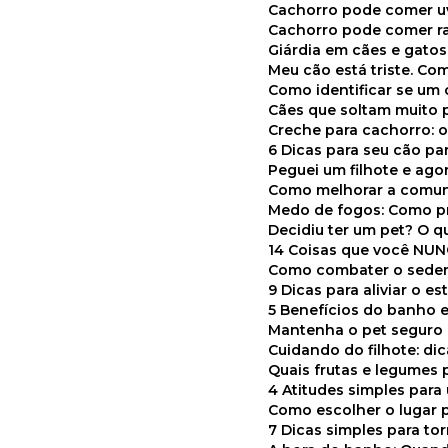
Cachorro pode comer u
Cachorro pode comer r
Giárdia em cães e gatos
Meu cão está triste. C
Como identificar se u
Cães que soltam muito 
Creche para cachorro: 
6 Dicas para seu cão p
Peguei um filhote e ag
Como melhorar a comu
Medo de fogos: Como p
Decidiu ter um pet? O
14 Coisas que você NU
Como combater o seden
9 Dicas para aliviar o e
5 Benefícios do banho e
Mantenha o pet segur
Cuidando do filhote: di
Quais frutas e legumes
4 Atitudes simples par
Como escolher o lugar 
7 Dicas simples para to