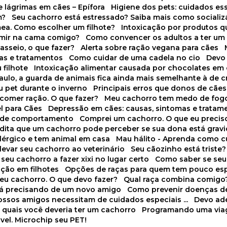
 lágrimas em cães – Epífora
Higiene dos pets: cuidados es
m?
Seu cachorro está estressado? Saiba mais como socializá
ea. Como escolher um filhote?
Intoxicação por produtos 
rmir na cama comigo?
Como convencer os adultos a ter u
asseio, o que fazer?
Alerta sobre ração vegana para cães
sas e tratamentos
Como cuidar de uma cadela no cio
Dev
 filhote
Intoxicação alimentar causada por chocolates em
Paulo, a guarda de animais fica ainda mais semelhante à de c
u pet durante o inverno
Principais erros que donos de cã
 comer ração. O que fazer?
Meu cachorro tem medo de fogo
l para Cães
Depressão em cães: causas, sintomas e tratam
s de comportamento
Comprei um cachorro. O que eu precis
redita que um cachorro pode perceber se sua dona está grav
alérgico e tem animal em casa
Mau hálito - Aprenda como c
 levar seu cachorro ao veterinário
Seu cãozinho está triste?
 seu cachorro a fazer xixi no lugar certo
Como saber se se
ação em filhotes
Opções de raças para quem tem pouco es
meu cachorro. O que devo fazer?
Qual raça combina comigo
stá precisando de um novo amigo
Como prevenir doenças d
 nossos amigos necessitam de cuidados especiais ...
Devo ad
as quais você deveria ter um cachorro
Programando uma via
vel. Microchip seu PET!