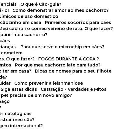
senciais
O que é Cão-guia?
-lo!
Como demonstrar amor ao meu cachorro?
químicos de uso doméstico
m cãozinho em casa
Primeiros socorros para cães
Meu cachorro comeu veneno de rato. O que fazer?
o punir meu cachorro?
 cães
rianças.
Para que serve o microchip em cães?
es cometem
s. O que fazer?
FOGOS DURANTE A COPA ?
entos
Por que meu cachorro late para tudo?
o ter em casa?
Dicas de nomes para o seu filhote
ida?
uidar
Como prevenir a leishmaniose
 Siga estas dicas
Castração - Verdades e Mitos
u pet precisa de um novo amigo?
paço
?
ermatológicas
estrar meu cão?
gem internacional?