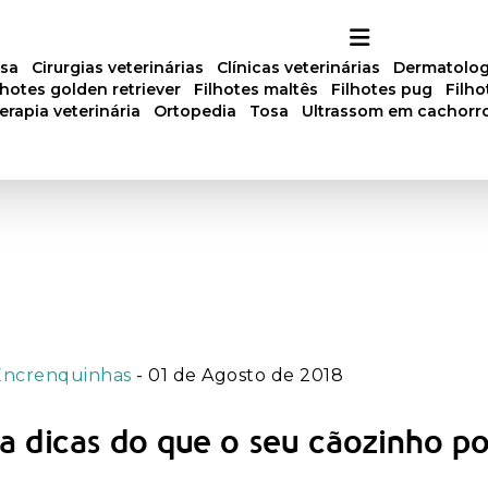
osa
cirurgias veterinárias
clínicas veterinárias
dermatolog
ilhotes golden retriever
filhotes maltês
filhotes pug
filh
oterapia veterinária
ortopedia
tosa
ultrassom em cachorr
Encrenquinhas
- 01 de Agosto de 2018
a dicas do que o seu cãozinho p