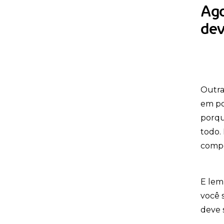
20 RAÇAS DE CACHORRO
Ago
PEQUENO PARA
APARTAMENTO
dev
OS PERIGOS DA CEIA DE
NATAL - ALIMENTOS
PROIBIDOS PARA O SEU
PET
Outra
CACHORRO PODE COMER
UVA? ENTENDA OS
em po
RISCOS.
porqu
todo. 
CACHORRO COMENDO
GRAMA. O QUE PODE
compo
SER?
CACHORRO PODE COMER
E lem
RAÇÃO DE GATO E VICE-
VERSA?
você 
deve s
TODO GATO TEM
TOXOPLASMOSE?