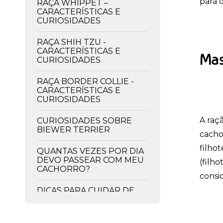
para o
RAÇA WHIPPET –
CARACTERÍSTICAS E
CURIOSIDADES
RAÇA SHIH TZU -
CARACTERÍSTICAS E
Mas
CURIOSIDADES
RAÇA BORDER COLLIE -
CARACTERÍSTICAS E
CURIOSIDADES
A raç
CURIOSIDADES SOBRE
BIEWER TERRIER
cacho
filho
QUANTAS VEZES POR DIA
DEVO PASSEAR COM MEU
(filho
CACHORRO?
consi
DICAS PARA CUIDAR DE
CACHORRO EM
APARTAMENTO