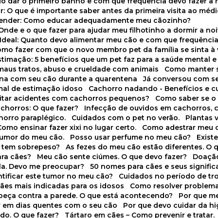
do dar o primeiro banho e com que frequência devo fazer a 
r: O que é importante saber antes da primeira visita ao médi
prender: Como educar adequadamente meu cãozinho?
 Onde e o que fazer para ajudar meu filhotinho a dormir a no
o Ideal: Quanto devo alimentar meu cão e com que frequênci
Como fazer com que o novo membro pet da família se sinta à
stimação: 5 benefícios que um pet faz para a saúde mental e 
 maus tratos, abuso e crueldade com animais
Como manter s
tina com seu cão durante a quarentena
Já conversou com s
mal de estimação idoso
Cachorro nadando - Benefícios e 
evitar acidentes com cachorros pequenos?
Como saber se o
chorros: O que fazer?
Infecção de ouvidos em cachorros, 
horro paraplégico.
Cuidados com o pet no verão.
Plantas
Como ensinar fazer xixi no lugar certo.
Como adestrar meu 
 humor do meu cão.
Posso usar perfume no meu cão?
Exis
o tem sobrepeso?
As fezes do meu cão estão diferentes. O 
para cães?
Meu cão sente ciúmes. O que devo fazer?
Doaçã
la. Devo me preocupar?
50 nomes para cães e seus signifi
ntificar este tumor no meu cão?
Cuidados no período de tr
cães mais indicadas para os idosos
Como resolver problema
abeça contra a parede. O que está acontecendo?
Por que 
r em dias quentes com o seu cão
Por que devo cuidar da h
udo. O que fazer?
Tártaro em cães – Como prevenir e tratar.