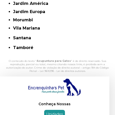
Jardim América
Jardim Europa
Morumbi
Vila Mariana
Santana
Tamboré
O conteúdo do texto "
Acupuntura para Gatos
" é de direito reservado. Sua
reprodução, parcial ou total, mesmo citando nossos links, é proibida sem a
autorização do autor. Crime de violação de direito autoral – artigo 184 do Código
Penal –
Lei 9610/98 - Lei de direitos autorais
.
Conheça Nossas
Unidades