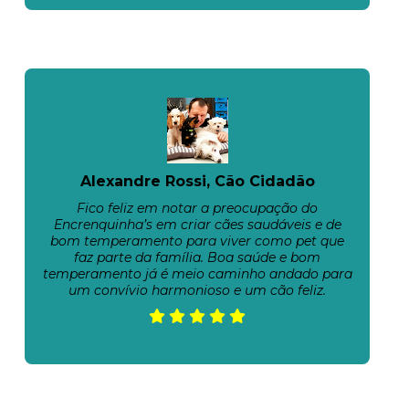
Alexandre Rossi, Cão Cidadão
Fico feliz em notar a preocupação do
Encrenquinha’s em criar cães saudáveis e de
bom temperamento para viver como pet que
faz parte da família. Boa saúde e bom
temperamento já é meio caminho andado para
um convívio harmonioso e um cão feliz.