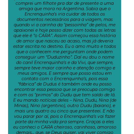
comprei um filhote pra dar de presente a uma
amiga que mora na Argentina. Sabia que o
Encrenquinha’s iria cuidar de todos os
documentos necessários para a viagem, mas
quando vi a carinha da “pessoinha” de pelos, me
apaixonei e hoje posso dizer com todas as letras
que ele é “o CARA”. Assim começou essa história
de amor que nasceu ao acaso, mas já deveria
estar escrita no destino. Eu o amo muito e todos
que o conhecem me perguntam onde podem
conseguir um “Duduzinho”. Daí eu dou o nome
do canil Encrenquinha’s e da Vivi, que sempre,
sempre teve maior carinho e atenção comigo e
meus amigos. E sempre que posso estou em
contato com o Encrenquinha’s, pois essa
“fábrica” de Dudus é também onde eu posso
encontrar essa pessoa que se preocupa comigo
e com os “primos” do Dudu que tem saído de lá.
E eu mando notícias deles – Nina, Dudu, Nina (de
Minas), Nino (argentino), outro Dudu (baiano), e
mais uns quatro ou cinco que presenteei. E não
vou parar por aí, pois o Encrenquinha’s vai fazer
parte da minha vida pra sempre. Graças a eles
eu conheci o CARA cheiroso, carinhoso, amoroso
demais… que, se Deus quiser, vai viver comigo