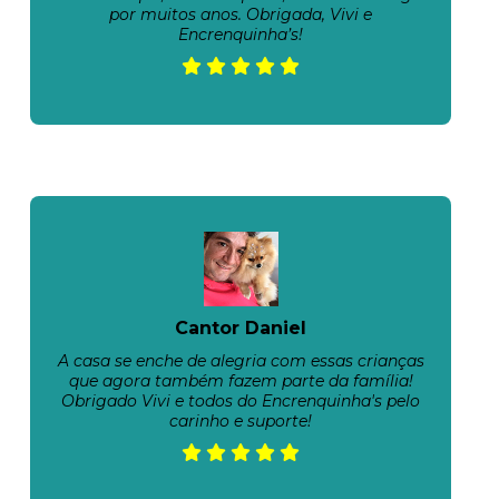
por muitos anos. Obrigada, Vivi e
Encrenquinha’s!
Cantor Daniel
A casa se enche de alegria com essas crianças
que agora também fazem parte da família!
Obrigado Vivi e todos do Encrenquinha's pelo
carinho e suporte!