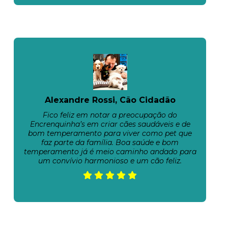
Alexandre Rossi, Cão Cidadão
Fico feliz em notar a preocupação do
Encrenquinha’s em criar cães saudáveis e de
bom temperamento para viver como pet que
faz parte da família. Boa saúde e bom
temperamento já é meio caminho andado para
um convívio harmonioso e um cão feliz.