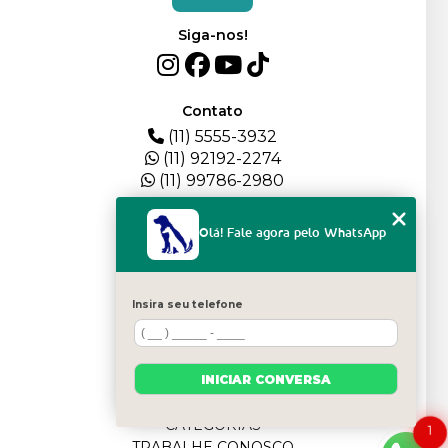
Siga-nos!
Contato
(11) 5555-3932
(11) 92192-2274
(11) 99786-2980
Menu
Olá! Fale agora pelo WhatsApp
HOME
QUEM SOMOS
DEPOIMENTOS
Insira seu telefone
PLANTEL
BLOG
SERVIÇOS
INICIAR CONVERSA
FILHOTES
CONTATO
CATEGORIAS
1
TRABALHE CONOSCO