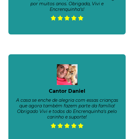
por muitos anos. Obrigada, Vivi e
Encrenquinha’s!
Cantor Daniel
A casa se enche de alegria com essas crianças
que agora também fazem parte da família!
Obrigado Vivi e todos do Encrenquinha's pelo
carinho e suporte!