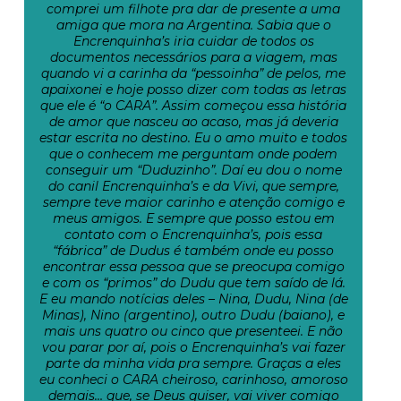
comprei um filhote pra dar de presente a uma
amiga que mora na Argentina. Sabia que o
Encrenquinha’s iria cuidar de todos os
documentos necessários para a viagem, mas
quando vi a carinha da “pessoinha” de pelos, me
apaixonei e hoje posso dizer com todas as letras
que ele é “o CARA”. Assim começou essa história
de amor que nasceu ao acaso, mas já deveria
estar escrita no destino. Eu o amo muito e todos
que o conhecem me perguntam onde podem
conseguir um “Duduzinho”. Daí eu dou o nome
do canil Encrenquinha’s e da Vivi, que sempre,
sempre teve maior carinho e atenção comigo e
meus amigos. E sempre que posso estou em
contato com o Encrenquinha’s, pois essa
“fábrica” de Dudus é também onde eu posso
encontrar essa pessoa que se preocupa comigo
e com os “primos” do Dudu que tem saído de lá.
E eu mando notícias deles – Nina, Dudu, Nina (de
Minas), Nino (argentino), outro Dudu (baiano), e
mais uns quatro ou cinco que presenteei. E não
vou parar por aí, pois o Encrenquinha’s vai fazer
parte da minha vida pra sempre. Graças a eles
eu conheci o CARA cheiroso, carinhoso, amoroso
demais… que, se Deus quiser, vai viver comigo