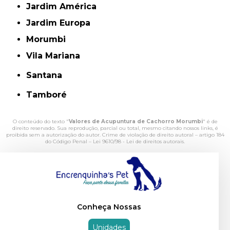
Jardim América
Jardim Europa
Morumbi
Vila Mariana
Santana
Tamboré
O conteúdo do texto "
Valores de Acupuntura de Cachorro Morumbi
" é de
direito reservado. Sua reprodução, parcial ou total, mesmo citando nossos links, é
proibida sem a autorização do autor. Crime de violação de direito autoral – artigo 184
do Código Penal –
Lei 9610/98 - Lei de direitos autorais
.
Conheça Nossas
Unidades