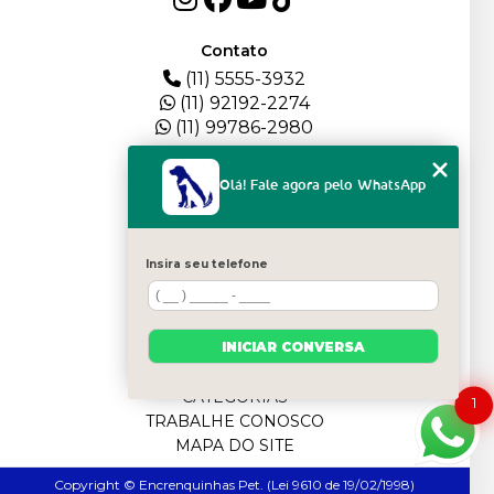
Contato
(11) 5555-3932
(11) 92192-2274
(11) 99786-2980
Menu
Olá! Fale agora pelo WhatsApp
HOME
QUEM SOMOS
DEPOIMENTOS
Insira seu telefone
PLANTEL
BLOG
SERVIÇOS
INICIAR CONVERSA
FILHOTES
CONTATO
CATEGORIAS
1
TRABALHE CONOSCO
MAPA DO SITE
Copyright © Encrenquinhas Pet. (Lei 9610 de 19/02/1998)