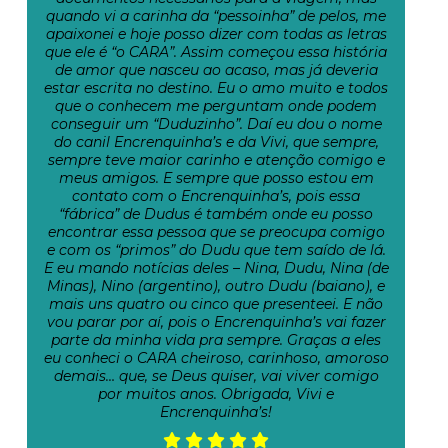
quando vi a carinha da “pessoinha” de pelos, me
apaixonei e hoje posso dizer com todas as letras
que ele é “o CARA”. Assim começou essa história
de amor que nasceu ao acaso, mas já deveria
estar escrita no destino. Eu o amo muito e todos
que o conhecem me perguntam onde podem
conseguir um “Duduzinho”. Daí eu dou o nome
do canil Encrenquinha’s e da Vivi, que sempre,
sempre teve maior carinho e atenção comigo e
meus amigos. E sempre que posso estou em
contato com o Encrenquinha’s, pois essa
“fábrica” de Dudus é também onde eu posso
encontrar essa pessoa que se preocupa comigo
e com os “primos” do Dudu que tem saído de lá.
E eu mando notícias deles – Nina, Dudu, Nina (de
Minas), Nino (argentino), outro Dudu (baiano), e
mais uns quatro ou cinco que presenteei. E não
vou parar por aí, pois o Encrenquinha’s vai fazer
parte da minha vida pra sempre. Graças a eles
eu conheci o CARA cheiroso, carinhoso, amoroso
demais… que, se Deus quiser, vai viver comigo
por muitos anos. Obrigada, Vivi e
Encrenquinha’s!