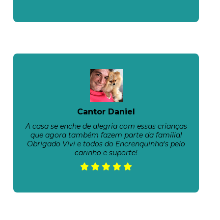
Cantor Daniel
A casa se enche de alegria com essas crianças
que agora também fazem parte da família!
Obrigado Vivi e todos do Encrenquinha's pelo
carinho e suporte!