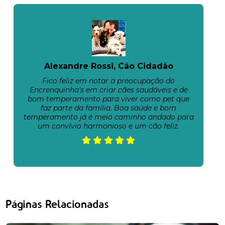
Alexandre Rossi, Cão Cidadão
Fico feliz em notar a preocupação do
Encrenquinha’s em criar cães saudáveis e de
bom temperamento para viver como pet que
faz parte da família. Boa saúde e bom
temperamento já é meio caminho andado para
um convívio harmonioso e um cão feliz.
Páginas Relacionadas