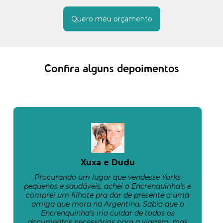
Quero meu orçamento
Confira alguns depoimentos
Xuxa e Dudu
Procurando um lugar que vendesse Yorks
pequenos e saudáveis, achei o Encrenquinha’s e
comprei um filhote pra dar de presente a uma
amiga que mora na Argentina. Sabia que o
Encrenquinha’s iria cuidar de todos os
documentos necessários para a viagem, mas