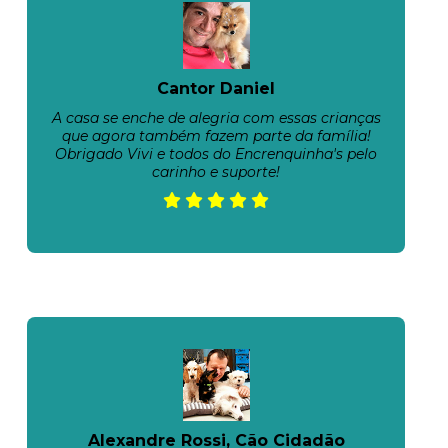
Cantor Daniel
A casa se enche de alegria com essas crianças
que agora também fazem parte da família!
Obrigado Vivi e todos do Encrenquinha's pelo
carinho e suporte!
Alexandre Rossi, Cão Cidadão