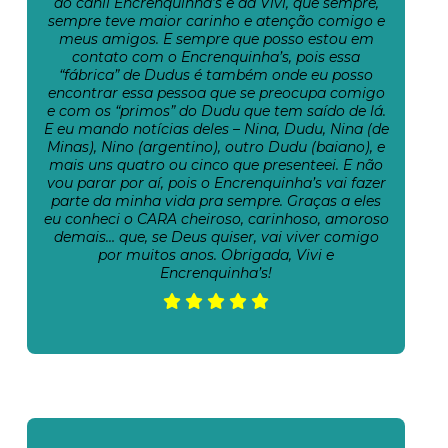
do canil Encrenquinha’s e da Vivi, que sempre,
sempre teve maior carinho e atenção comigo e
meus amigos. E sempre que posso estou em
contato com o Encrenquinha’s, pois essa
“fábrica” de Dudus é também onde eu posso
encontrar essa pessoa que se preocupa comigo
e com os “primos” do Dudu que tem saído de lá.
E eu mando notícias deles – Nina, Dudu, Nina (de
Minas), Nino (argentino), outro Dudu (baiano), e
mais uns quatro ou cinco que presenteei. E não
vou parar por aí, pois o Encrenquinha’s vai fazer
parte da minha vida pra sempre. Graças a eles
eu conheci o CARA cheiroso, carinhoso, amoroso
demais… que, se Deus quiser, vai viver comigo
por muitos anos. Obrigada, Vivi e
Encrenquinha’s!