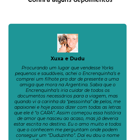
Xuxa e Dudu
Procurando um lugar que vendesse Yorks
pequenos e saudáveis, achei o Encrenquinha’s e
comprei um filhote pra dar de presente a uma
amiga que mora na Argentina. Sabia que o
Encrenquinha’s iria cuidar de todos os
documentos necessários para a viagem, mas
quando vi a carinha da “pessoinha” de pelos, me
apaixonei e hoje posso dizer com todas as letras
que ele é “o CARA”. Assim começou essa história
de amor que nasceu ao acaso, mas já deveria
estar escrita no destino. Eu o amo muito e todos
que o conhecem me perguntam onde podem
conseguir um “Duduzinho”. Daí eu dou o nome