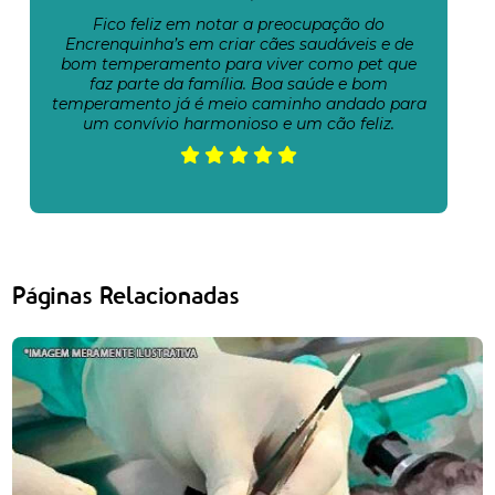
Fico feliz em notar a preocupação do
Encrenquinha’s em criar cães saudáveis e de
bom temperamento para viver como pet que
faz parte da família. Boa saúde e bom
temperamento já é meio caminho andado para
um convívio harmonioso e um cão feliz.
Páginas Relacionadas