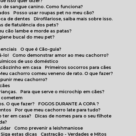
que isso quer dizer?
o de sangue canino. Como funciona?
cados
Posso usar roupas pet no meu cão?
oca de dentes
Dirofilariose, saiba mais sobre isso.
s de flatulência dos pets?
meu cão lambe e morde as patas?
igiene bucal do meu pet?
senciais
O que é Cão-guia?
-lo!
Como demonstrar amor ao meu cachorro?
químicos de uso doméstico
m cãozinho em casa
Primeiros socorros para cães
Meu cachorro comeu veneno de rato. O que fazer?
o punir meu cachorro?
 cães
rianças.
Para que serve o microchip em cães?
es cometem
s. O que fazer?
FOGOS DURANTE A COPA ?
entos
Por que meu cachorro late para tudo?
o ter em casa?
Dicas de nomes para o seu filhote
ida?
uidar
Como prevenir a leishmaniose
 Siga estas dicas
Castração - Verdades e Mitos