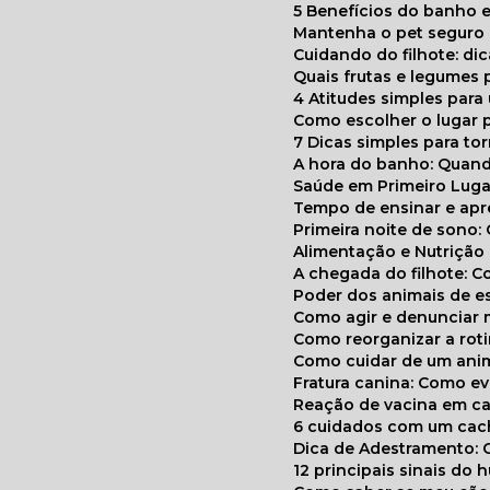
5 Benefícios do banho e
Mantenha o pet segur
Cuidando do filhote: di
Quais frutas e legumes
4 Atitudes simples par
Como escolher o lugar 
7 Dicas simples para to
A hora do banho: Quan
Saúde em Primeiro Luga
Tempo de ensinar e a
Primeira noite de sono:
Alimentação e Nutriçã
A chegada do filhote: 
Poder dos animais de e
Como agir e denunciar
Como reorganizar a ro
Como cuidar de um ani
Fratura canina: Como 
Reação de vacina em ca
6 cuidados com um cac
Dica de Adestramento: 
12 principais sinais do