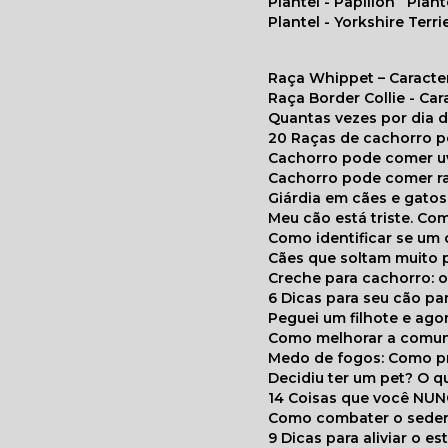
Plantel - Papillon
Plan
Plantel - Yorkshire Terri
Raça Whippet – Caracte
Raça Border Collie - Ca
Quantas vezes por dia
20 Raças de cachorro 
Cachorro pode comer u
Cachorro pode comer r
Giárdia em cães e gatos
Meu cão está triste. C
Como identificar se u
Cães que soltam muito 
Creche para cachorro: 
6 Dicas para seu cão p
Peguei um filhote e ag
Como melhorar a comu
Medo de fogos: Como p
Decidiu ter um pet? O
14 Coisas que você NU
Como combater o seden
9 Dicas para aliviar o e