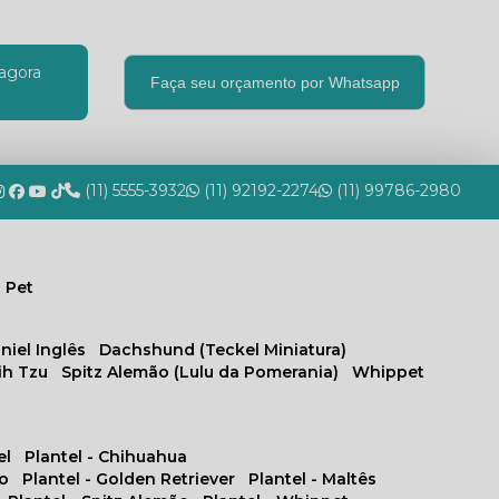
agora
Faça seu orçamento por Whatsapp
(11) 5555-3932
(11) 92192-2274
(11) 99786-2980
 Pet
niel Inglês
Dachshund (Teckel Miniatura)
hih Tzu
Spitz Alemão (Lulu da Pomerania)
Whippet
el
Plantel - Chihuahua
no
Plantel - Golden Retriever
Plantel - Maltês