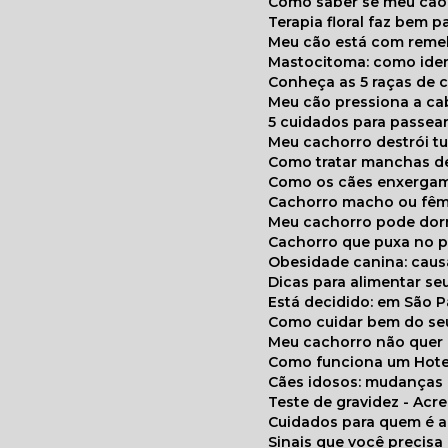
Como saber se meu cã
Terapia floral faz bem 
Meu cão está com reme
Mastocitoma: como ide
Conheça as 5 raças de 
Meu cão pressiona a c
5 cuidados para passea
Meu cachorro destrói t
Como tratar manchas de
Como os cães enxerga
Cachorro macho ou fêm
Meu cachorro pode do
Cachorro que puxa no p
Obesidade canina: cau
Dicas para alimentar seu
Está decidido: em São 
Como cuidar bem do se
Meu cachorro não quer
Como funciona um Hote
Cães idosos: mudança
Teste de gravidez - Ac
Cuidados para quem é 
Sinais que você precisa