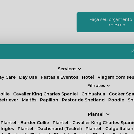
Faça seu orçamento 
!
mesmo
Serviços
Day Care
Day Use
Festas e Eventos
Hotel
Viagem com seu
Filhotes
ollie
Cavalier King Charles Spaniel
Chihuahua
Cocker Spa
Retriever
Maltês
Papillon
Pastor de Shetland
Poodle
S
Plantel
Plantel - Border Collie
Plantel - Cavalier King Charles Spani
 Inglês
Plantel - Dachshund (Teckel)
Plantel - Galgo Italia