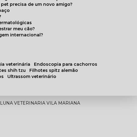
u pet precisa de um novo amigo?
paço
?
ermatológicas
estrar meu cão?
gem internacional?
ia veterinária
endoscopia para cachorros
otes shih tzu
filhotes spitz alemão
os
ultrassom veterinário
OLUNA VETERINARIA VILA MARIANA