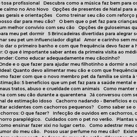
 tosa profissional
Descubra como a música faz bem para o
o e calmo no Ano Novo
Opções de presentes de Natal para a
cas gerais e orientações
Como treinar seu cão com reforço 
 posso dar para meu cão?
O bem que o pet faz para criança
a um melhor convívio com seu cão
Opções de guloseimas qu
para meu pet dormir
5 Brincadeiras divertidas para alegrar 
rnar seu pet um influenciador digital
Amor e carinho sem 
do dar o primeiro banho e com que frequência devo fazer a 
r: O que é importante saber antes da primeira visita ao médi
prender: Como educar adequadamente meu cãozinho?
 Onde e o que fazer para ajudar meu filhotinho a dormir a no
o Ideal: Quanto devo alimentar meu cão e com que frequênci
Como fazer com que o novo membro pet da família se sinta à
stimação: 5 benefícios que um pet faz para a saúde mental e 
 maus tratos, abuso e crueldade com animais
Como manter s
tina com seu cão durante a quarentena
Já conversou com s
mal de estimação idoso
Cachorro nadando - Benefícios e 
evitar acidentes com cachorros pequenos?
Como saber se o
chorros: O que fazer?
Infecção de ouvidos em cachorros, 
horro paraplégico.
Cuidados com o pet no verão.
Plantas
Como ensinar fazer xixi no lugar certo.
Como adestrar meu 
 humor do meu cão.
Posso usar perfume no meu cão?
Exis