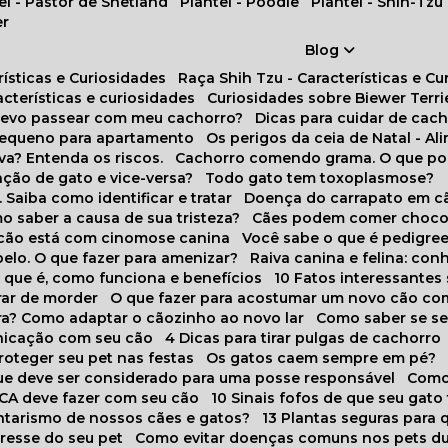
tel - Pastor de Shetland
Plantel - Poodle
Plantel - Shih-Tzu
er
Blog
rísticas e Curiosidades
Raça Shih Tzu - Características e C
racterísticas e curiosidades
Curiosidades sobre Biewer Terri
 devo passear com meu cachorro?
Dicas para cuidar de ca
pequeno para apartamento
Os perigos da ceia de Natal - A
va? Entenda os riscos.
Cachorro comendo grama. O que po
ação de gato e vice-versa?
Todo gato tem toxoplasmose?
. Saiba como identificar e tratar
Doença do carrapato em c
omo saber a causa de sua tristeza?
Cães podem comer choco
m cão está com cinomose canina
Você sabe o que é pedigre
pelo. O que fazer para amenizar?
Raiva canina e felina: c
o que é, como funciona e benefícios
10 Fatos interessante
arar de morder
O que fazer para acostumar um novo cão co
ora? Como adaptar o cãozinho ao novo lar
Como saber se s
nicação com seu cão
4 Dicas para tirar pulgas de cachorro
roteger seu pet nas festas
Os gatos caem sempre em pé?
 que deve ser considerado para uma posse responsável
Como
NCA deve fazer com seu cão
10 Sinais fofos de que seu gato
tarismo de nossos cães e gatos?
13 Plantas seguras para
stresse do seu pet
Como evitar doenças comuns nos pets du