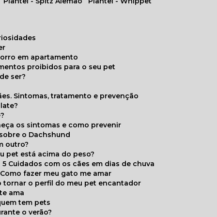
Plantel - Spitz Alemão
Plantel - Whippet
uriosidades
er
chorro em apartamento
limentos proibidos para o seu pet
de ser?
ães. Sintomas, tratamento e prevenção
late?
e?
onheça os sintomas e como prevenir
s sobre o Dachshund
m outro?
eu pet está acima do peso?
5 Cuidados com os cães em dias de chuva
Como fazer meu gato me amar
 tornar o perfil do meu pet encantador
 te ama
 quem tem pets
rante o verão?