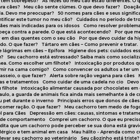
o tem sobrepeso?
As fezes do meu cão estão diferentes. O 
para cães?
Meu cão sente ciúmes. O que devo fazer?
Doaçã
la. Devo me preocupar?
50 nomes para cães e seus signifi
ntificar este tumor no meu cão?
Cuidados no período de tr
cães mais indicadas para os idosos
Como resolver problema
abeça contra a parede. O que está acontecendo?
Por que 
r em dias quentes com o seu cão
Por que devo cuidar da h
udo. O que fazer?
Tártaro em cães – Como prevenir e tratar.
 lágrimas em cães – Epífora
Higiene dos pets: cuidados es
m?
Seu cachorro está estressado? Saiba mais como socializá
ea. Como escolher um filhote?
Intoxicação por produtos 
rmir na cama comigo?
Como convencer os adultos a ter u
asseio, o que fazer?
Alerta sobre ração vegana para cães
sas e tratamentos
Como cuidar de uma cadela no cio
Dev
 filhote
Intoxicação alimentar causada por chocolates em
Paulo, a guarda de animais fica ainda mais semelhante à de c
u pet durante o inverno
Principais erros que donos de cã
 comer ração. O que fazer?
Meu cachorro tem medo de fogo
l para Cães
Depressão em cães: causas, sintomas e tratam
s de comportamento
Comprei um cachorro. O que eu precis
redita que um cachorro pode perceber se sua dona está grav
alérgico e tem animal em casa
Mau hálito - Aprenda como c
 levar seu cachorro ao veterinário
Seu cãozinho está triste?