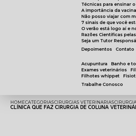
Técnicas para ensinar o
A importância da vacin
Não posso viajar com 
7 sinais de que você e
O verão está logo aí e
Razões Científicas pel
Seja um Tutor Responsá
Depoimentos
Contato
acupuntura
banho e t
exames veterinários
f
filhotes whippet
fisi
Trabalhe Conosco
HOME
CATEGORIAS
CIRURGIAS VETERINARIAS
CIRURGI
CLÍNICA QUE FAZ CIRURGIA DE COLUNA VETERINÁ