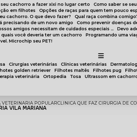
 seu cachorro a fazer xixi no lugar certo
Como saber se se
ação em filhotes
Opções de raças para quem tem pouco es
meu cachorro. O que devo fazer?
Qual raça combina comigo
stá precisando de um novo amigo
Como prevenir doenças d
 nossos amigos necessitam de cuidados especiais ...
Devo ad
as quais você deveria ter um cachorro
Programando uma via
vel. Microchip seu PET!
osa
cirurgias veterinárias
clínicas veterinárias
dermatolog
ilhotes golden retriever
filhotes maltês
filhotes pug
filh
oterapia veterinária
ortopedia
tosa
ultrassom em cachorr
A VETERINARIA POPULAR
CLINICA QUE FAZ CIRURGIA DE C
RIA VILA MARIANA