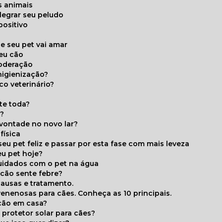
s animais
legrar seu peludo
positivo
s
e seu pet vai amar
seu cão
moderação
higienização?
co veterinário?
ite toda?
a?
 vontade no novo lar?
física
eu pet feliz e passar por esta fase com mais leveza
eu pet hoje?
cuidados com o pet na água
 cão sente febre?
causas e tratamento.
 venenosas para cães. Conheça as 10 principais.
cão em casa?
te protetor solar para cães?