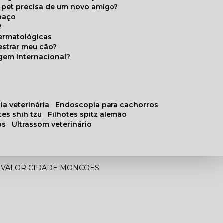
u pet precisa de um novo amigo?
paço
?
ermatológicas
estrar meu cão?
gem internacional?
ia veterinária
endoscopia para cachorros
otes shih tzu
filhotes spitz alemão
os
ultrassom veterinário
R VALOR CIDADE MONCOES