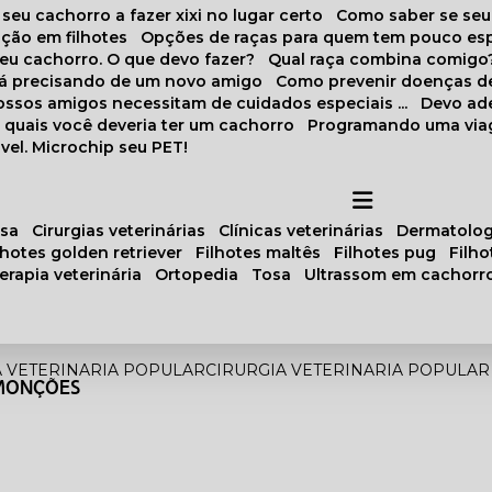
 seu cachorro a fazer xixi no lugar certo
Como saber se se
ação em filhotes
Opções de raças para quem tem pouco es
meu cachorro. O que devo fazer?
Qual raça combina comigo
stá precisando de um novo amigo
Como prevenir doenças d
 nossos amigos necessitam de cuidados especiais ...
Devo ad
as quais você deveria ter um cachorro
Programando uma via
vel. Microchip seu PET!
osa
cirurgias veterinárias
clínicas veterinárias
dermatolog
ilhotes golden retriever
filhotes maltês
filhotes pug
filh
oterapia veterinária
ortopedia
tosa
ultrassom em cachorr
A VETERINARIA POPULAR
CIRURGIA VETERINARIA POPULA
 MONÇÕES