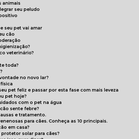
s animais
legrar seu peludo
positivo
s
e seu pet vai amar
seu cão
moderação
higienização?
co veterinário?
ite toda?
a?
 vontade no novo lar?
física
eu pet feliz e passar por esta fase com mais leveza
eu pet hoje?
cuidados com o pet na água
 cão sente febre?
causas e tratamento.
 venenosas para cães. Conheça as 10 principais.
cão em casa?
te protetor solar para cães?