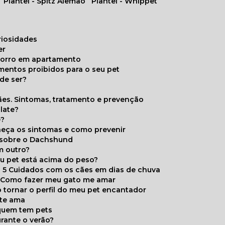
Plantel - Spitz Alemão
Plantel - Whippet
uriosidades
er
chorro em apartamento
limentos proibidos para o seu pet
de ser?
ães. Sintomas, tratamento e prevenção
late?
e?
onheça os sintomas e como prevenir
s sobre o Dachshund
m outro?
eu pet está acima do peso?
5 Cuidados com os cães em dias de chuva
Como fazer meu gato me amar
 tornar o perfil do meu pet encantador
 te ama
 quem tem pets
rante o verão?