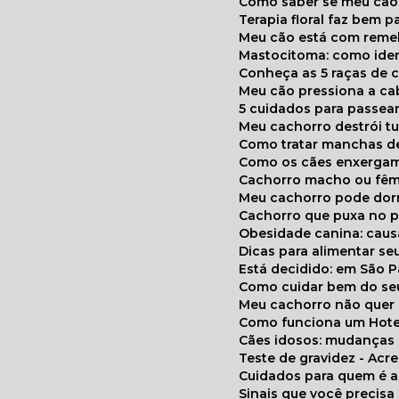
Como saber se meu cã
Terapia floral faz bem 
Meu cão está com reme
Mastocitoma: como ide
Conheça as 5 raças de 
Meu cão pressiona a c
5 cuidados para passea
Meu cachorro destrói t
Como tratar manchas de
Como os cães enxerga
Cachorro macho ou fêm
Meu cachorro pode do
Cachorro que puxa no p
Obesidade canina: cau
Dicas para alimentar seu
Está decidido: em São 
Como cuidar bem do se
Meu cachorro não quer
Como funciona um Hote
Cães idosos: mudança
Teste de gravidez - Ac
Cuidados para quem é 
Sinais que você precisa