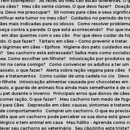
o tem sobrepeso?
As fezes do meu cão estão diferentes. O 
para cães?
Meu cão sente ciúmes. O que devo fazer?
Doaçã
la. Devo me preocupar?
50 nomes para cães e seus signifi
ntificar este tumor no meu cão?
Cuidados no período de tr
cães mais indicadas para os idosos
Como resolver problema
abeça contra a parede. O que está acontecendo?
Por que 
r em dias quentes com o seu cão
Por que devo cuidar da h
udo. O que fazer?
Tártaro em cães – Como prevenir e tratar.
 lágrimas em cães – Epífora
Higiene dos pets: cuidados es
m?
Seu cachorro está estressado? Saiba mais como socializá
ea. Como escolher um filhote?
Intoxicação por produtos 
rmir na cama comigo?
Como convencer os adultos a ter u
asseio, o que fazer?
Alerta sobre ração vegana para cães
sas e tratamentos
Como cuidar de uma cadela no cio
Dev
 filhote
Intoxicação alimentar causada por chocolates em
Paulo, a guarda de animais fica ainda mais semelhante à de c
u pet durante o inverno
Principais erros que donos de cã
 comer ração. O que fazer?
Meu cachorro tem medo de fogo
l para Cães
Depressão em cães: causas, sintomas e tratam
s de comportamento
Comprei um cachorro. O que eu precis
redita que um cachorro pode perceber se sua dona está grav
alérgico e tem animal em casa
Mau hálito - Aprenda como c
 levar seu cachorro ao veterinário
Seu cãozinho está triste?