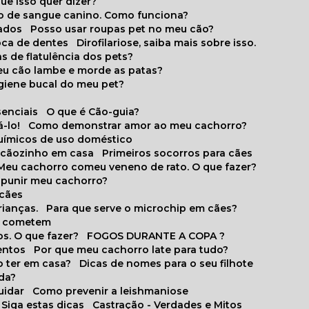
que isso quer dizer?
o de sangue canino. Como funciona?
cados
Posso usar roupas pet no meu cão?
oca de dentes
Dirofilariose, saiba mais sobre isso.
s de flatulência dos pets?
meu cão lambe e morde as patas?
igiene bucal do meu pet?
senciais
O que é Cão-guia?
-lo!
Como demonstrar amor ao meu cachorro?
químicos de uso doméstico
m cãozinho em casa
Primeiros socorros para cães
Meu cachorro comeu veneno de rato. O que fazer?
o punir meu cachorro?
 cães
rianças.
Para que serve o microchip em cães?
es cometem
s. O que fazer?
FOGOS DURANTE A COPA ?
entos
Por que meu cachorro late para tudo?
o ter em casa?
Dicas de nomes para o seu filhote
ida?
uidar
Como prevenir a leishmaniose
 Siga estas dicas
Castração - Verdades e Mitos