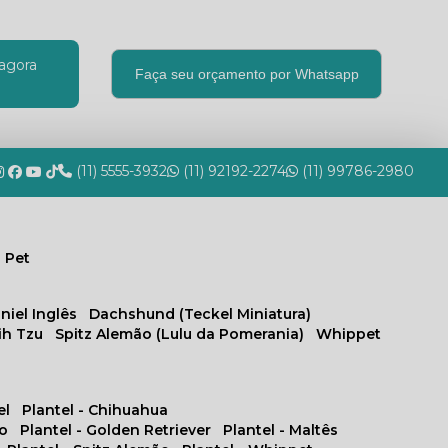
agora
Faça seu orçamento por Whatsapp
(11) 5555-3932
(11) 92192-2274
(11) 99786-2980
 Pet
niel Inglês
Dachshund (Teckel Miniatura)
hih Tzu
Spitz Alemão (Lulu da Pomerania)
Whippet
el
Plantel - Chihuahua
no
Plantel - Golden Retriever
Plantel - Maltês