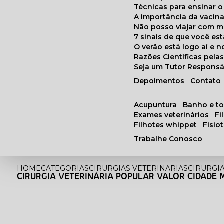
Técnicas para ensinar o
A importância da vacin
Não posso viajar com 
7 sinais de que você e
O verão está logo aí e
Razões Científicas pel
Seja um Tutor Responsá
Depoimentos
Contato
acupuntura
banho e t
exames veterinários
f
filhotes whippet
fisi
Trabalhe Conosco
HOME
CATEGORIAS
CIRURGIAS VETERINARIAS
CIRURGI
CIRURGIA VETERINÁRIA POPULAR VALOR CIDADE