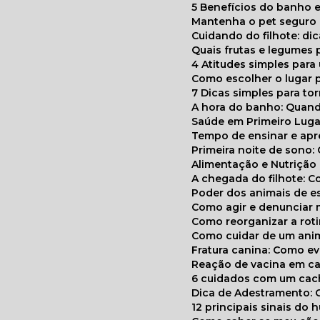
5 Benefícios do banho e
Mantenha o pet segur
Cuidando do filhote: di
Quais frutas e legumes
4 Atitudes simples par
Como escolher o lugar 
7 Dicas simples para to
A hora do banho: Quan
Saúde em Primeiro Luga
Tempo de ensinar e a
Primeira noite de sono:
Alimentação e Nutriçã
A chegada do filhote: 
Poder dos animais de e
Como agir e denunciar
Como reorganizar a ro
Como cuidar de um ani
Fratura canina: Como 
Reação de vacina em ca
6 cuidados com um cac
Dica de Adestramento: 
12 principais sinais do