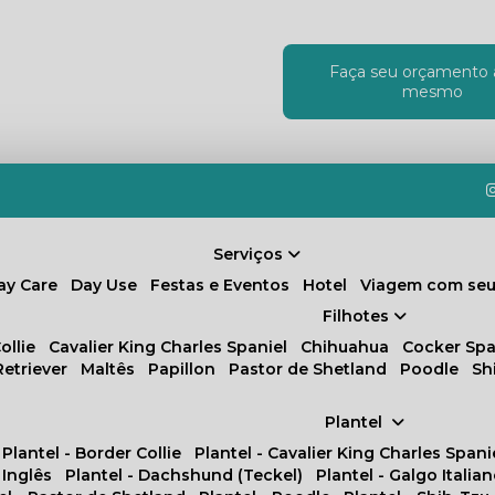
Faça seu orçamento 
!
mesmo
Serviços
Day Care
Day Use
Festas e Eventos
Hotel
Viagem com seu
Filhotes
ollie
Cavalier King Charles Spaniel
Chihuahua
Cocker Spa
Retriever
Maltês
Papillon
Pastor de Shetland
Poodle
S
Plantel
Plantel - Border Collie
Plantel - Cavalier King Charles Spani
 Inglês
Plantel - Dachshund (Teckel)
Plantel - Galgo Italia