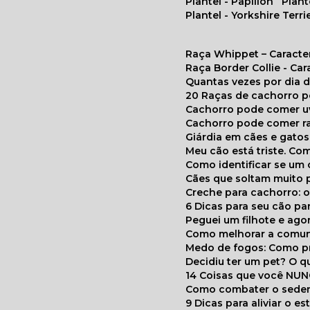
Plantel - Papillon
Plan
Plantel - Yorkshire Terri
Raça Whippet – Caracte
Raça Border Collie - Ca
Quantas vezes por dia
20 Raças de cachorro 
Cachorro pode comer u
Cachorro pode comer r
Giárdia em cães e gatos
Meu cão está triste. C
Como identificar se u
Cães que soltam muito 
Creche para cachorro: 
6 Dicas para seu cão p
Peguei um filhote e ag
Como melhorar a comu
Medo de fogos: Como p
Decidiu ter um pet? O
14 Coisas que você NU
Como combater o seden
9 Dicas para aliviar o e