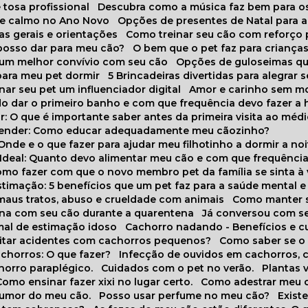
 tosa profissional
Descubra como a música faz bem para o
o e calmo no Ano Novo
Opções de presentes de Natal para a
cas gerais e orientações
Como treinar seu cão com reforço 
 posso dar para meu cão?
O bem que o pet faz para criança
a um melhor convívio com seu cão
Opções de guloseimas qu
para meu pet dormir
5 Brincadeiras divertidas para alegrar 
rnar seu pet um influenciador digital
Amor e carinho sem 
do dar o primeiro banho e com que frequência devo fazer a 
r: O que é importante saber antes da primeira visita ao médi
prender: Como educar adequadamente meu cãozinho?
 Onde e o que fazer para ajudar meu filhotinho a dormir a no
o Ideal: Quanto devo alimentar meu cão e com que frequênci
Como fazer com que o novo membro pet da família se sinta à
stimação: 5 benefícios que um pet faz para a saúde mental e 
 maus tratos, abuso e crueldade com animais
Como manter s
tina com seu cão durante a quarentena
Já conversou com s
mal de estimação idoso
Cachorro nadando - Benefícios e 
evitar acidentes com cachorros pequenos?
Como saber se o
chorros: O que fazer?
Infecção de ouvidos em cachorros, 
horro paraplégico.
Cuidados com o pet no verão.
Plantas
Como ensinar fazer xixi no lugar certo.
Como adestrar meu 
 humor do meu cão.
Posso usar perfume no meu cão?
Exis