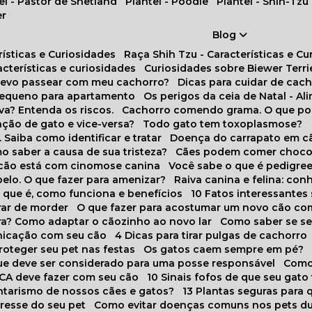
tel - Pastor de Shetland
Plantel - Poodle
Plantel - Shih-Tzu
er
Blog
rísticas e Curiosidades
Raça Shih Tzu - Características e C
racterísticas e curiosidades
Curiosidades sobre Biewer Terri
 devo passear com meu cachorro?
Dicas para cuidar de ca
pequeno para apartamento
Os perigos da ceia de Natal - A
va? Entenda os riscos.
Cachorro comendo grama. O que po
ação de gato e vice-versa?
Todo gato tem toxoplasmose?
. Saiba como identificar e tratar
Doença do carrapato em c
omo saber a causa de sua tristeza?
Cães podem comer choco
m cão está com cinomose canina
Você sabe o que é pedigre
pelo. O que fazer para amenizar?
Raiva canina e felina: c
o que é, como funciona e benefícios
10 Fatos interessante
arar de morder
O que fazer para acostumar um novo cão co
ora? Como adaptar o cãozinho ao novo lar
Como saber se s
nicação com seu cão
4 Dicas para tirar pulgas de cachorro
roteger seu pet nas festas
Os gatos caem sempre em pé?
 que deve ser considerado para uma posse responsável
Como
NCA deve fazer com seu cão
10 Sinais fofos de que seu gato
tarismo de nossos cães e gatos?
13 Plantas seguras para
stresse do seu pet
Como evitar doenças comuns nos pets du