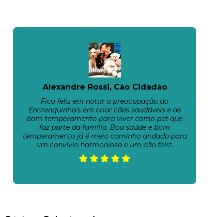
Alexandre Rossi, Cão Cidadão
Fico feliz em notar a preocupação do
Encrenquinha’s em criar cães saudáveis e de
bom temperamento para viver como pet que
faz parte da família. Boa saúde e bom
temperamento já é meio caminho andado para
um convívio harmonioso e um cão feliz.