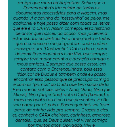
amiga que mora na Argentina. Sabia que o
Encrenquinha’s iria cuidar de todos os
documentos necessários para a viagem, mas
quando vi a carinha da “pessoinha” de pelos, me
apaixonei e hoje posso dizer com todas as letras
que ele é “o CARA”. Assim começou essa história
de amor que nasceu ao acaso, mas já deveria
estar escrita no destino. Eu o amo muito e todos
que o conhecem me perguntam onde podem
conseguir um “Duduzinho”. Daí eu dou o nome
do canil Encrenquinha’s e da Vivi, que sempre,
sempre teve maior carinho e atenção comigo e
meus amigos. E sempre que posso estou em
contato com o Encrenquinha’s, pois essa
“fábrica” de Dudus é também onde eu posso
encontrar essa pessoa que se preocupa comigo
e com os “primos” do Dudu que tem saído de lá.
E eu mando notícias deles – Nina, Dudu, Nina (de
Minas), Nino (argentino), outro Dudu (baiano), e
mais uns quatro ou cinco que presenteei. E não
vou parar por aí, pois o Encrenquinha’s vai fazer
parte da minha vida pra sempre. Graças a eles
eu conheci o CARA cheiroso, carinhoso, amoroso
demais… que, se Deus quiser, vai viver comigo
por muitos anos. Obrigada, Vivi e