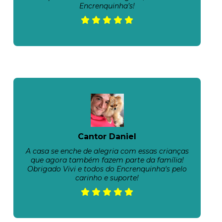
Encrenquinha’s!
Cantor Daniel
A casa se enche de alegria com essas crianças
que agora também fazem parte da família!
Obrigado Vivi e todos do Encrenquinha's pelo
carinho e suporte!