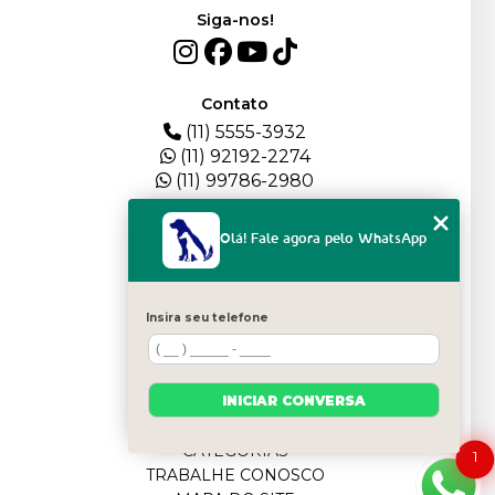
Siga-nos!
Contato
(11) 5555-3932
(11) 92192-2274
(11) 99786-2980
Menu
Olá! Fale agora pelo WhatsApp
HOME
QUEM SOMOS
DEPOIMENTOS
Insira seu telefone
PLANTEL
BLOG
SERVIÇOS
INICIAR CONVERSA
FILHOTES
CONTATO
CATEGORIAS
1
TRABALHE CONOSCO