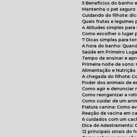
5 Benefícios do banho e
Mantenha o pet segur
Cuidando do filhote: di
Quais frutas e legumes
4 Atitudes simples par
Como escolher o lugar 
7 Dicas simples para to
A hora do banho: Quan
Saúde em Primeiro Luga
Tempo de ensinar e a
Primeira noite de sono:
Alimentação e Nutriçã
A chegada do filhote: 
Poder dos animais de e
Como agir e denunciar
Como reorganizar a ro
Como cuidar de um ani
Fratura canina: Como 
Reação de vacina em ca
6 cuidados com um cac
Dica de Adestramento: 
12 principais sinais do