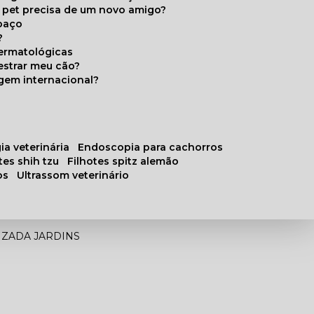
u pet precisa de um novo amigo?
paço
?
ermatológicas
estrar meu cão?
gem internacional?
ia veterinária
endoscopia para cachorros
otes shih tzu
filhotes spitz alemão
os
ultrassom veterinário
IZADA JARDINS