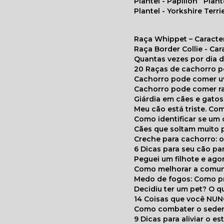
Plantel - Papillon
Plan
Plantel - Yorkshire Terri
Raça Whippet – Caracte
Raça Border Collie - Ca
Quantas vezes por dia
20 Raças de cachorro 
Cachorro pode comer u
Cachorro pode comer r
Giárdia em cães e gatos
Meu cão está triste. C
Como identificar se u
Cães que soltam muito 
Creche para cachorro: 
6 Dicas para seu cão p
Peguei um filhote e ag
Como melhorar a comu
Medo de fogos: Como p
Decidiu ter um pet? O
14 Coisas que você NU
Como combater o seden
9 Dicas para aliviar o e