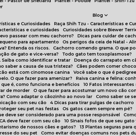
tel - Pastor de Shetland
Plantel - Poodle
Plantel - Shih-Tzu
er
Blog
rísticas e Curiosidades
Raça Shih Tzu - Características e C
racterísticas e curiosidades
Curiosidades sobre Biewer Terri
 devo passear com meu cachorro?
Dicas para cuidar de ca
pequeno para apartamento
Os perigos da ceia de Natal - A
va? Entenda os riscos.
Cachorro comendo grama. O que po
ação de gato e vice-versa?
Todo gato tem toxoplasmose?
. Saiba como identificar e tratar
Doença do carrapato em c
omo saber a causa de sua tristeza?
Cães podem comer choco
m cão está com cinomose canina
Você sabe o que é pedigre
pelo. O que fazer para amenizar?
Raiva canina e felina: c
o que é, como funciona e benefícios
10 Fatos interessante
arar de morder
O que fazer para acostumar um novo cão co
ora? Como adaptar o cãozinho ao novo lar
Como saber se s
nicação com seu cão
4 Dicas para tirar pulgas de cachorro
roteger seu pet nas festas
Os gatos caem sempre em pé?
 que deve ser considerado para uma posse responsável
Como
NCA deve fazer com seu cão
10 Sinais fofos de que seu gato
tarismo de nossos cães e gatos?
13 Plantas seguras para
stresse do seu pet
Como evitar doenças comuns nos pets du