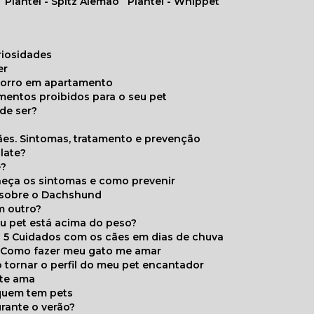
Plantel - Spitz Alemão
Plantel - Whippet
uriosidades
er
chorro em apartamento
limentos proibidos para o seu pet
de ser?
ães. Sintomas, tratamento e prevenção
late?
e?
onheça os sintomas e como prevenir
s sobre o Dachshund
m outro?
eu pet está acima do peso?
5 Cuidados com os cães em dias de chuva
Como fazer meu gato me amar
 tornar o perfil do meu pet encantador
 te ama
 quem tem pets
rante o verão?