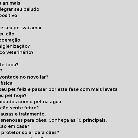
s animais
legrar seu peludo
positivo
s
e seu pet vai amar
seu cão
moderação
higienização?
co veterinário?
ite toda?
a?
 vontade no novo lar?
física
eu pet feliz e passar por esta fase com mais leveza
eu pet hoje?
cuidados com o pet na água
 cão sente febre?
causas e tratamento.
 venenosas para cães. Conheça as 10 principais.
cão em casa?
te protetor solar para cães?