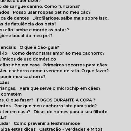
que isso quer dizer?
o de sangue canino. Como funciona?
cados
Posso usar roupas pet no meu cão?
oca de dentes
Dirofilariose, saiba mais sobre isso.
s de flatulência dos pets?
meu cão lambe e morde as patas?
igiene bucal do meu pet?
senciais
O que é Cão-guia?
-lo!
Como demonstrar amor ao meu cachorro?
químicos de uso doméstico
m cãozinho em casa
Primeiros socorros para cães
Meu cachorro comeu veneno de rato. O que fazer?
o punir meu cachorro?
 cães
rianças.
Para que serve o microchip em cães?
es cometem
s. O que fazer?
FOGOS DURANTE A COPA ?
entos
Por que meu cachorro late para tudo?
o ter em casa?
Dicas de nomes para o seu filhote
ida?
uidar
Como prevenir a leishmaniose
 Siga estas dicas
Castração - Verdades e Mitos