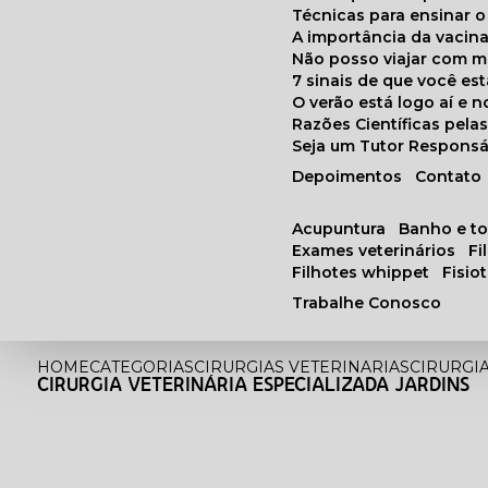
Técnicas para ensinar o
A importância da vacin
Não posso viajar com 
7 sinais de que você e
O verão está logo aí e
Razões Científicas pel
Seja um Tutor Responsá
Depoimentos
Contato
acupuntura
banho e t
exames veterinários
f
filhotes whippet
fisi
Trabalhe Conosco
HOME
CATEGORIAS
CIRURGIAS VETERINARIAS
CIRURGI
CIRURGIA VETERINÁRIA ESPECIALIZADA JARDINS