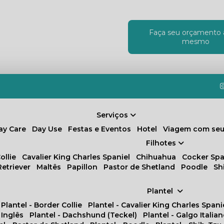
Faça seu orçamento 
!
mesmo
Serviços
Day Care
Day Use
Festas e Eventos
Hotel
Viagem com seu
Filhotes
ollie
Cavalier King Charles Spaniel
Chihuahua
Cocker Spa
Retriever
Maltês
Papillon
Pastor de Shetland
Poodle
S
Plantel
Plantel - Border Collie
Plantel - Cavalier King Charles Spani
 Inglês
Plantel - Dachshund (Teckel)
Plantel - Galgo Italia