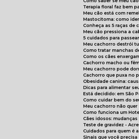
Como saber se meu cã
Terapia floral faz bem 
Meu cão está com reme
Mastocitoma: como ide
Conheça as 5 raças de 
Meu cão pressiona a c
5 cuidados para passea
Meu cachorro destrói t
Como tratar manchas de
Como os cães enxerga
Cachorro macho ou fêm
Meu cachorro pode do
Cachorro que puxa no p
Obesidade canina: cau
Dicas para alimentar seu
Está decidido: em São 
Como cuidar bem do se
Meu cachorro não quer
Como funciona um Hote
Cães idosos: mudança
Teste de gravidez - Ac
Cuidados para quem é 
Sinais que você precisa