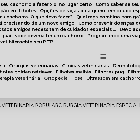
 seu cachorro a fazer xixi no lugar certo
Como saber se se
ação em filhotes
Opções de raças para quem tem pouco es
meu cachorro. O que devo fazer?
Qual raça combina comigo
stá precisando de um novo amigo
Como prevenir doenças d
 nossos amigos necessitam de cuidados especiais ...
Devo ad
as quais você deveria ter um cachorro
Programando uma via
vel. Microchip seu PET!
osa
cirurgias veterinárias
clínicas veterinárias
dermatolog
ilhotes golden retriever
filhotes maltês
filhotes pug
filh
oterapia veterinária
ortopedia
tosa
ultrassom em cachorr
A VETERINARIA POPULAR
CIRURGIA VETERINARIA ESPECIAL