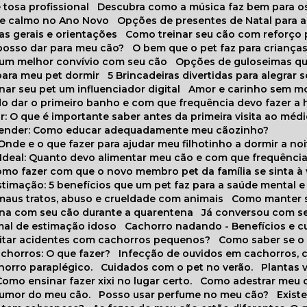
 tosa profissional
Descubra como a música faz bem para o
o e calmo no Ano Novo
Opções de presentes de Natal para a
cas gerais e orientações
Como treinar seu cão com reforço 
 posso dar para meu cão?
O bem que o pet faz para criança
a um melhor convívio com seu cão
Opções de guloseimas qu
para meu pet dormir
5 Brincadeiras divertidas para alegrar 
rnar seu pet um influenciador digital
Amor e carinho sem 
do dar o primeiro banho e com que frequência devo fazer a 
r: O que é importante saber antes da primeira visita ao médi
prender: Como educar adequadamente meu cãozinho?
 Onde e o que fazer para ajudar meu filhotinho a dormir a no
o Ideal: Quanto devo alimentar meu cão e com que frequênci
Como fazer com que o novo membro pet da família se sinta à
stimação: 5 benefícios que um pet faz para a saúde mental e 
 maus tratos, abuso e crueldade com animais
Como manter s
tina com seu cão durante a quarentena
Já conversou com s
mal de estimação idoso
Cachorro nadando - Benefícios e 
evitar acidentes com cachorros pequenos?
Como saber se o
chorros: O que fazer?
Infecção de ouvidos em cachorros, 
horro paraplégico.
Cuidados com o pet no verão.
Plantas
Como ensinar fazer xixi no lugar certo.
Como adestrar meu 
 humor do meu cão.
Posso usar perfume no meu cão?
Exis