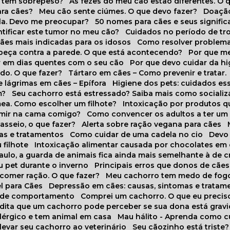
o tem sobrepeso?
As fezes do meu cão estão diferentes. O 
para cães?
Meu cão sente ciúmes. O que devo fazer?
Doaçã
la. Devo me preocupar?
50 nomes para cães e seus signifi
ntificar este tumor no meu cão?
Cuidados no período de tr
cães mais indicadas para os idosos
Como resolver problema
abeça contra a parede. O que está acontecendo?
Por que 
r em dias quentes com o seu cão
Por que devo cuidar da h
udo. O que fazer?
Tártaro em cães – Como prevenir e tratar.
 lágrimas em cães – Epífora
Higiene dos pets: cuidados es
m?
Seu cachorro está estressado? Saiba mais como socializá
ea. Como escolher um filhote?
Intoxicação por produtos 
rmir na cama comigo?
Como convencer os adultos a ter u
asseio, o que fazer?
Alerta sobre ração vegana para cães
sas e tratamentos
Como cuidar de uma cadela no cio
Dev
 filhote
Intoxicação alimentar causada por chocolates em
Paulo, a guarda de animais fica ainda mais semelhante à de c
u pet durante o inverno
Principais erros que donos de cã
 comer ração. O que fazer?
Meu cachorro tem medo de fogo
l para Cães
Depressão em cães: causas, sintomas e tratam
s de comportamento
Comprei um cachorro. O que eu precis
redita que um cachorro pode perceber se sua dona está grav
alérgico e tem animal em casa
Mau hálito - Aprenda como c
 levar seu cachorro ao veterinário
Seu cãozinho está triste?