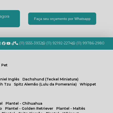
agora
Faça seu orçamento por Whatsapp
(11) 5555-3932
(11) 92192-2274
(11) 99786-2980
 Pet
niel Inglês
Dachshund (Teckel Miniatura)
hih Tzu
Spitz Alemão (Lulu da Pomerania)
Whippet
el
Plantel - Chihuahua
no
Plantel - Golden Retriever
Plantel - Maltês