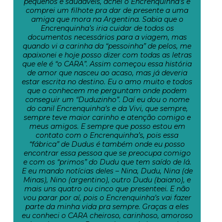
pequenos e saudáveis, achei o Encrenquinha’s e
comprei um filhote pra dar de presente a uma
amiga que mora na Argentina. Sabia que o
Encrenquinha’s iria cuidar de todos os
documentos necessários para a viagem, mas
quando vi a carinha da “pessoinha” de pelos, me
apaixonei e hoje posso dizer com todas as letras
que ele é “o CARA”. Assim começou essa história
de amor que nasceu ao acaso, mas já deveria
estar escrita no destino. Eu o amo muito e todos
que o conhecem me perguntam onde podem
conseguir um “Duduzinho”. Daí eu dou o nome
do canil Encrenquinha’s e da Vivi, que sempre,
sempre teve maior carinho e atenção comigo e
meus amigos. E sempre que posso estou em
contato com o Encrenquinha’s, pois essa
“fábrica” de Dudus é também onde eu posso
encontrar essa pessoa que se preocupa comigo
e com os “primos” do Dudu que tem saído de lá.
E eu mando notícias deles – Nina, Dudu, Nina (de
Minas), Nino (argentino), outro Dudu (baiano), e
mais uns quatro ou cinco que presenteei. E não
vou parar por aí, pois o Encrenquinha’s vai fazer
parte da minha vida pra sempre. Graças a eles
eu conheci o CARA cheiroso, carinhoso, amoroso