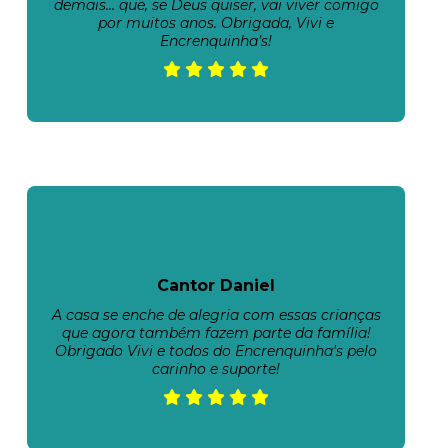
demais… que, se Deus quiser, vai viver comigo
por muitos anos. Obrigada, Vivi e
Encrenquinha’s!
Cantor Daniel
A casa se enche de alegria com essas crianças
que agora também fazem parte da família!
Obrigado Vivi e todos do Encrenquinha's pelo
carinho e suporte!