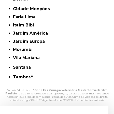
Cidade Monções
Faria Lima
Itaim Bibi
Jardim América
Jardim Europa
Morumbi
Vila Mariana
Santana
Tamboré
O conteúdo do texto "
Onde Faz Cirurgia Veterinária Mastectomia Jardim
Paulista
" é de direito reservado. Sua reprodução, parcial ou total, mesmo citando
nossos links, é proibida sem a autorização do autor. Crime de violação de direito
autoral – artigo 184 do Código Penal –
Lei 9610/98 - Lei de direitos autorais
.