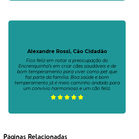
Alexandre Rossi, Cão Cidadão
Fico feliz em notar a preocupação do
Encrenquinha’s em criar cães saudáveis e de
bom temperamento para viver como pet que
faz parte da família. Boa saúde e bom
temperamento já é meio caminho andado para
um convívio harmonioso e um cão feliz.
Páginas Relacionadas