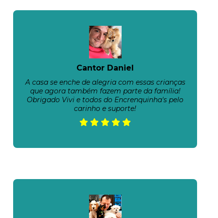
Cantor Daniel
A casa se enche de alegria com essas crianças
que agora também fazem parte da família!
Obrigado Vivi e todos do Encrenquinha's pelo
carinho e suporte!