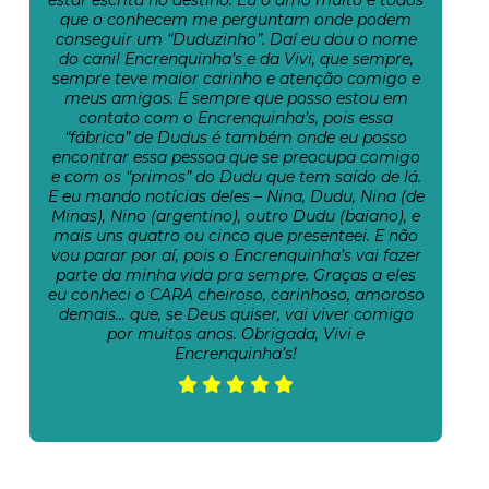
estar escrita no destino. Eu o amo muito e todos
que o conhecem me perguntam onde podem
conseguir um “Duduzinho”. Daí eu dou o nome
do canil Encrenquinha’s e da Vivi, que sempre,
sempre teve maior carinho e atenção comigo e
meus amigos. E sempre que posso estou em
contato com o Encrenquinha’s, pois essa
“fábrica” de Dudus é também onde eu posso
encontrar essa pessoa que se preocupa comigo
e com os “primos” do Dudu que tem saído de lá.
E eu mando notícias deles – Nina, Dudu, Nina (de
Minas), Nino (argentino), outro Dudu (baiano), e
mais uns quatro ou cinco que presenteei. E não
vou parar por aí, pois o Encrenquinha’s vai fazer
parte da minha vida pra sempre. Graças a eles
eu conheci o CARA cheiroso, carinhoso, amoroso
demais… que, se Deus quiser, vai viver comigo
por muitos anos. Obrigada, Vivi e
Encrenquinha’s!