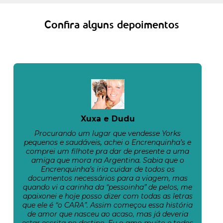
Confira alguns depoimentos
Xuxa e Dudu
Procurando um lugar que vendesse Yorks
pequenos e saudáveis, achei o Encrenquinha’s e
comprei um filhote pra dar de presente a uma
amiga que mora na Argentina. Sabia que o
Encrenquinha’s iria cuidar de todos os
documentos necessários para a viagem, mas
quando vi a carinha da “pessoinha” de pelos, me
apaixonei e hoje posso dizer com todas as letras
que ele é “o CARA”. Assim começou essa história
de amor que nasceu ao acaso, mas já deveria