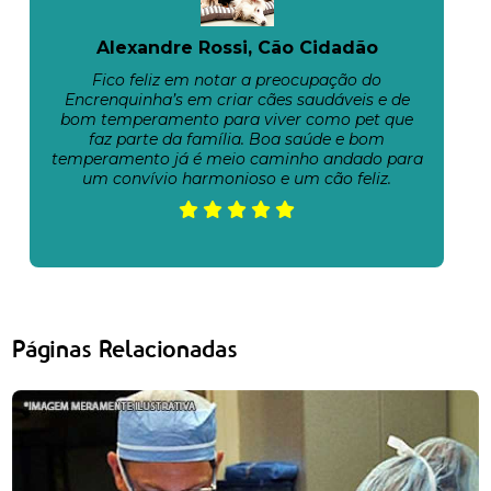
Alexandre Rossi, Cão Cidadão
Fico feliz em notar a preocupação do
Encrenquinha’s em criar cães saudáveis e de
bom temperamento para viver como pet que
faz parte da família. Boa saúde e bom
temperamento já é meio caminho andado para
um convívio harmonioso e um cão feliz.
Páginas Relacionadas