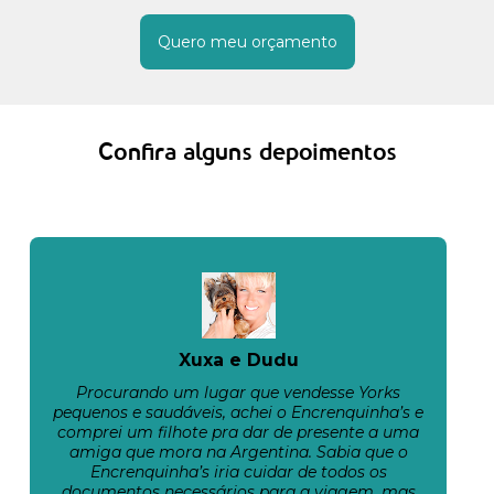
Quero meu orçamento
Confira alguns depoimentos
Xuxa e Dudu
Procurando um lugar que vendesse Yorks
pequenos e saudáveis, achei o Encrenquinha’s e
comprei um filhote pra dar de presente a uma
amiga que mora na Argentina. Sabia que o
Encrenquinha’s iria cuidar de todos os
documentos necessários para a viagem, mas