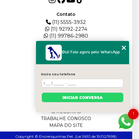
Contato
(11) 5555-3932
(11) 92192-2274
(11) 99786-2980
Menu
Olá! Fale agora pelo WhatsApp
HOME
QUEM SOMOS
DEPOIMENTOS
Insira seu telefone
PLANTEL
BLOG
SERVIÇOS
INICIAR CONVERSA
FILHOTES
CONTATO
CATEGORIAS
1
TRABALHE CONOSCO
MAPA DO SITE
Copyright © Encrenquinhas Pet. (Lei 9610 de 19/02/1998)