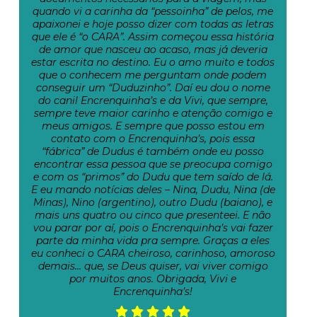
quando vi a carinha da “pessoinha” de pelos, me
apaixonei e hoje posso dizer com todas as letras
que ele é “o CARA”. Assim começou essa história
de amor que nasceu ao acaso, mas já deveria
estar escrita no destino. Eu o amo muito e todos
que o conhecem me perguntam onde podem
conseguir um “Duduzinho”. Daí eu dou o nome
do canil Encrenquinha’s e da Vivi, que sempre,
sempre teve maior carinho e atenção comigo e
meus amigos. E sempre que posso estou em
contato com o Encrenquinha’s, pois essa
“fábrica” de Dudus é também onde eu posso
encontrar essa pessoa que se preocupa comigo
e com os “primos” do Dudu que tem saído de lá.
E eu mando notícias deles – Nina, Dudu, Nina (de
Minas), Nino (argentino), outro Dudu (baiano), e
mais uns quatro ou cinco que presenteei. E não
vou parar por aí, pois o Encrenquinha’s vai fazer
parte da minha vida pra sempre. Graças a eles
eu conheci o CARA cheiroso, carinhoso, amoroso
demais… que, se Deus quiser, vai viver comigo
por muitos anos. Obrigada, Vivi e
Encrenquinha’s!