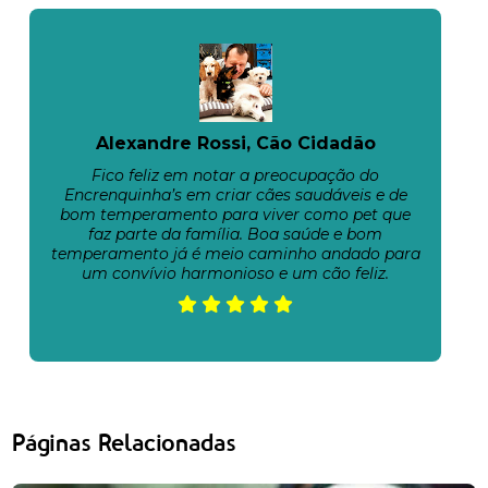
Alexandre Rossi, Cão Cidadão
Fico feliz em notar a preocupação do
Encrenquinha’s em criar cães saudáveis e de
bom temperamento para viver como pet que
faz parte da família. Boa saúde e bom
temperamento já é meio caminho andado para
um convívio harmonioso e um cão feliz.
Páginas Relacionadas