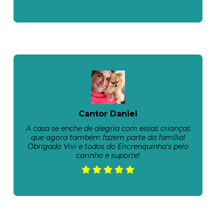
Cantor Daniel
A casa se enche de alegria com essas crianças
que agora também fazem parte da família!
Obrigado Vivi e todos do Encrenquinha's pelo
carinho e suporte!