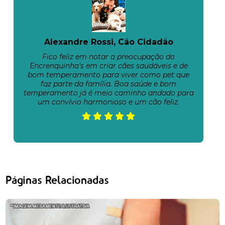
Alexandre Rossi, Cão Cidadão
Fico feliz em notar a preocupação do
Encrenquinha’s em criar cães saudáveis e de
bom temperamento para viver como pet que
faz parte da família. Boa saúde e bom
temperamento já é meio caminho andado para
um convívio harmonioso e um cão feliz.
Páginas Relacionadas