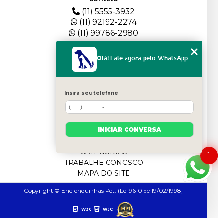
(11) 5555-3932
(11) 92192-2274
(11) 99786-2980
Menu
Olá! Fale agora pelo WhatsApp
HOME
QUEM SOMOS
DEPOIMENTOS
Insira seu telefone
PLANTEL
BLOG
SERVIÇOS
INICIAR CONVERSA
FILHOTES
CONTATO
CATEGORIAS
1
TRABALHE CONOSCO
MAPA DO SITE
Copyright © Encrenquinhas Pet. (Lei 9610 de 19/02/1998)
W3C
W3C