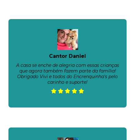
Cantor Daniel
A casa se enche de alegria com essas crianças
que agora também fazem parte da família!
Obrigado Vivi e todos do Encrenquinha's pelo
carinho e suporte!