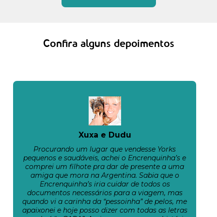
Confira alguns depoimentos
Xuxa e Dudu
Procurando um lugar que vendesse Yorks
pequenos e saudáveis, achei o Encrenquinha’s e
comprei um filhote pra dar de presente a uma
amiga que mora na Argentina. Sabia que o
Encrenquinha’s iria cuidar de todos os
documentos necessários para a viagem, mas
quando vi a carinha da “pessoinha” de pelos, me
apaixonei e hoje posso dizer com todas as letras