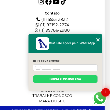
Contato
(11) 5555-3932
(11) 92192-2274
(11) 99786-2980
Menu
Olá! Fale agora pelo WhatsApp
HOME
QUEM SOMOS
DEPOIMENTOS
Insira seu telefone
PLANTEL
BLOG
SERVIÇOS
INICIAR CONVERSA
FILHOTES
CONTATO
CATEGORIAS
1
TRABALHE CONOSCO
MAPA DO SITE
Copyright © Encrenquinhas Pet. (Lei 9610 de 19/02/1998)