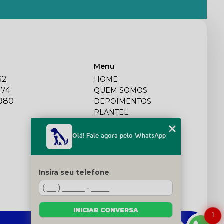
Menu
32
HOME
274
QUEM SOMOS
2980
DEPOIMENTOS
PLANTEL
BLOG
SERVIÇOS
Olá! Fale agora pelo WhatsApp
FILHOTES
CONTATO
CATEGORIAS
Insira seu telefone
TRABALHE CONOSCO
MAPA DO SITE
INICIAR CONVERSA
1