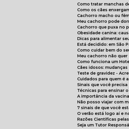
Como tratar manchas de
Como os cães enxerga
Cachorro macho ou fêm
Meu cachorro pode do
Cachorro que puxa no p
Obesidade canina: cau
Dicas para alimentar seu
Está decidido: em São 
Como cuidar bem do se
Meu cachorro não quer
Como funciona um Hote
Cães idosos: mudança
Teste de gravidez - Ac
Cuidados para quem é 
Sinais que você precisa
Técnicas para ensinar o
A importância da vacin
Não posso viajar com 
7 sinais de que você e
O verão está logo aí e
Razões Científicas pel
Seja um Tutor Responsá