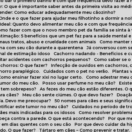
do dar o primeiro banho e com que frequência devo fazer a 
r: O que é importante saber antes da primeira visita ao médi
prender: Como educar adequadamente meu cãozinho?
 Onde e o que fazer para ajudar meu filhotinho a dormir a no
o Ideal: Quanto devo alimentar meu cão e com que frequênci
Como fazer com que o novo membro pet da família se sinta à
stimação: 5 benefícios que um pet faz para a saúde mental e 
 maus tratos, abuso e crueldade com animais
Como manter s
tina com seu cão durante a quarentena
Já conversou com s
mal de estimação idoso
Cachorro nadando - Benefícios e 
evitar acidentes com cachorros pequenos?
Como saber se o
chorros: O que fazer?
Infecção de ouvidos em cachorros, 
horro paraplégico.
Cuidados com o pet no verão.
Plantas
Como ensinar fazer xixi no lugar certo.
Como adestrar meu 
 humor do meu cão.
Posso usar perfume no meu cão?
Exis
o tem sobrepeso?
As fezes do meu cão estão diferentes. O 
para cães?
Meu cão sente ciúmes. O que devo fazer?
Doaçã
la. Devo me preocupar?
50 nomes para cães e seus signifi
ntificar este tumor no meu cão?
Cuidados no período de tr
cães mais indicadas para os idosos
Como resolver problema
abeça contra a parede. O que está acontecendo?
Por que 
r em dias quentes com o seu cão
Por que devo cuidar da h
udo. O que fazer?
Tártaro em cães – Como prevenir e tratar.