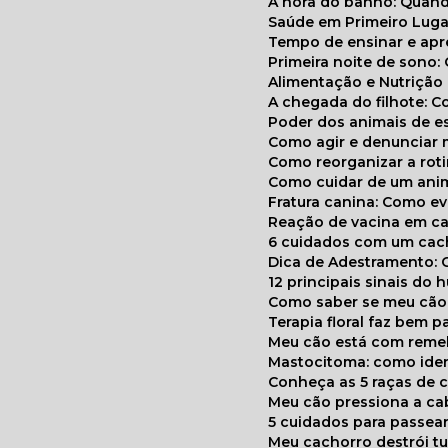
A hora do banho: Quan
Saúde em Primeiro Luga
Tempo de ensinar e a
Primeira noite de sono:
Alimentação e Nutriçã
A chegada do filhote: 
Poder dos animais de e
Como agir e denunciar
Como reorganizar a ro
Como cuidar de um ani
Fratura canina: Como 
Reação de vacina em ca
6 cuidados com um cac
Dica de Adestramento: 
12 principais sinais do
Como saber se meu cã
Terapia floral faz bem 
Meu cão está com reme
Mastocitoma: como ide
Conheça as 5 raças de 
Meu cão pressiona a c
5 cuidados para passea
Meu cachorro destrói t