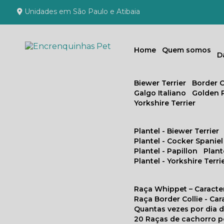
Unidades em São Paulo e Atibaia
Home
Quem somos
Biewer Terrier
Border C
Galgo Italiano
Golden 
Yorkshire Terrier
Plantel - Biewer Terrier
Plantel - Cocker Spaniel
Plantel - Papillon
Plan
Plantel - Yorkshire Terri
Raça Whippet – Caracte
Raça Border Collie - Ca
Quantas vezes por dia
20 Raças de cachorro 