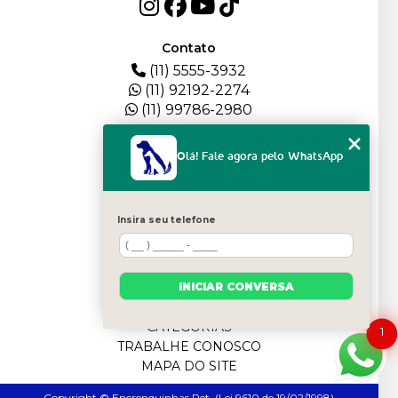
Contato
(11) 5555-3932
(11) 92192-2274
(11) 99786-2980
Menu
Olá! Fale agora pelo WhatsApp
HOME
QUEM SOMOS
DEPOIMENTOS
Insira seu telefone
PLANTEL
BLOG
SERVIÇOS
INICIAR CONVERSA
FILHOTES
CONTATO
CATEGORIAS
1
TRABALHE CONOSCO
MAPA DO SITE
Copyright © Encrenquinhas Pet. (Lei 9610 de 19/02/1998)