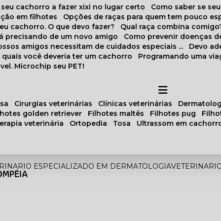
 seu cachorro a fazer xixi no lugar certo
Como saber se se
ação em filhotes
Opções de raças para quem tem pouco es
meu cachorro. O que devo fazer?
Qual raça combina comigo
stá precisando de um novo amigo
Como prevenir doenças d
 nossos amigos necessitam de cuidados especiais ...
Devo ad
as quais você deveria ter um cachorro
Programando uma via
vel. Microchip seu PET!
osa
cirurgias veterinárias
clínicas veterinárias
dermatolog
ilhotes golden retriever
filhotes maltês
filhotes pug
filh
oterapia veterinária
ortopedia
tosa
ultrassom em cachorr
RINARIO ESPECIALIZADO EM DERMATOLOGIA
VETERINARI
OMPÉIA