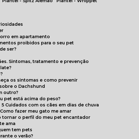
Plantel - Spitz Alemão
Plantel - Whippet
uriosidades
er
chorro em apartamento
limentos proibidos para o seu pet
de ser?
ães. Sintomas, tratamento e prevenção
late?
e?
onheça os sintomas e como prevenir
s sobre o Dachshund
m outro?
eu pet está acima do peso?
5 Cuidados com os cães em dias de chuva
Como fazer meu gato me amar
 tornar o perfil do meu pet encantador
 te ama
 quem tem pets
rante o verão?