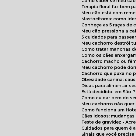
Como saber se meu cã
Terapia floral faz bem 
Meu cão está com reme
Mastocitoma: como ide
Conheça as 5 raças de 
Meu cão pressiona a c
5 cuidados para passea
Meu cachorro destrói t
Como tratar manchas de
Como os cães enxerga
Cachorro macho ou fêm
Meu cachorro pode do
Cachorro que puxa no p
Obesidade canina: cau
Dicas para alimentar seu
Está decidido: em São 
Como cuidar bem do se
Meu cachorro não quer
Como funciona um Hote
Cães idosos: mudança
Teste de gravidez - Ac
Cuidados para quem é 
Sinais que você precisa