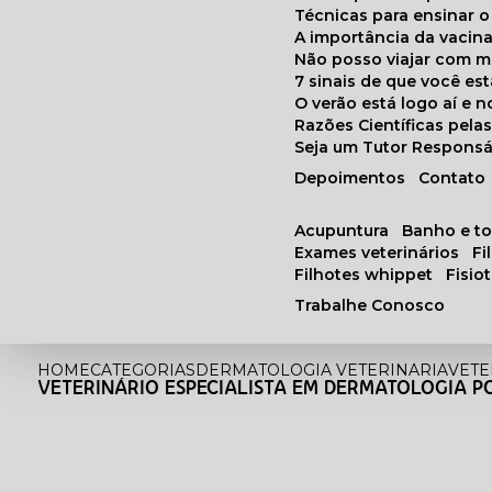
Técnicas para ensinar o
A importância da vacin
Não posso viajar com 
7 sinais de que você e
O verão está logo aí e
Razões Científicas pel
Seja um Tutor Responsá
Depoimentos
Contato
acupuntura
banho e t
exames veterinários
f
filhotes whippet
fisi
Trabalhe Conosco
HOME
CATEGORIAS
DERMATOLOGIA VETERINARIA
VETE
VETERINÁRIO ESPECIALISTA EM DERMATOLOGIA P