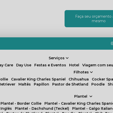
Faça seu orçamento 
!
mesmo
Serviços
Day Care
Day Use
Festas e Eventos
Hotel
Viagem com seu
Filhotes
ollie
Cavalier King Charles Spaniel
Chihuahua
Cocker Spa
Retriever
Maltês
Papillon
Pastor de Shetland
Poodle
S
Plantel
Plantel - Border Collie
Plantel - Cavalier King Charles Spani
 Inglês
Plantel - Dachshund (Teckel)
Plantel - Galgo Italia