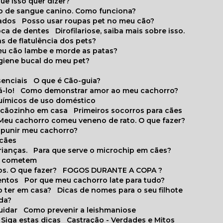
que isso quer dizer?
o de sangue canino. Como funciona?
cados
Posso usar roupas pet no meu cão?
oca de dentes
Dirofilariose, saiba mais sobre isso.
s de flatulência dos pets?
meu cão lambe e morde as patas?
igiene bucal do meu pet?
senciais
O que é Cão-guia?
-lo!
Como demonstrar amor ao meu cachorro?
químicos de uso doméstico
m cãozinho em casa
Primeiros socorros para cães
Meu cachorro comeu veneno de rato. O que fazer?
o punir meu cachorro?
 cães
rianças.
Para que serve o microchip em cães?
es cometem
s. O que fazer?
FOGOS DURANTE A COPA ?
entos
Por que meu cachorro late para tudo?
o ter em casa?
Dicas de nomes para o seu filhote
ida?
uidar
Como prevenir a leishmaniose
 Siga estas dicas
Castração - Verdades e Mitos