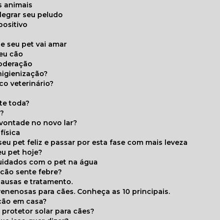
s animais
legrar seu peludo
positivo
s
e seu pet vai amar
seu cão
moderação
higienização?
co veterinário?
ite toda?
a?
 vontade no novo lar?
física
eu pet feliz e passar por esta fase com mais leveza
eu pet hoje?
cuidados com o pet na água
 cão sente febre?
causas e tratamento.
 venenosas para cães. Conheça as 10 principais.
cão em casa?
te protetor solar para cães?