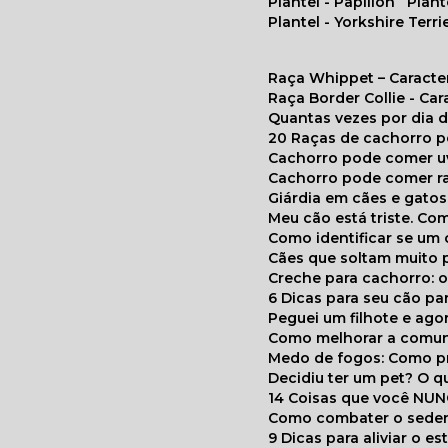
Plantel - Papillon
Plan
Plantel - Yorkshire Terri
Raça Whippet – Caracte
Raça Border Collie - Ca
Quantas vezes por dia
20 Raças de cachorro 
Cachorro pode comer u
Cachorro pode comer r
Giárdia em cães e gatos
Meu cão está triste. C
Como identificar se u
Cães que soltam muito 
Creche para cachorro: 
6 Dicas para seu cão p
Peguei um filhote e ag
Como melhorar a comu
Medo de fogos: Como p
Decidiu ter um pet? O
14 Coisas que você NU
Como combater o seden
9 Dicas para aliviar o e