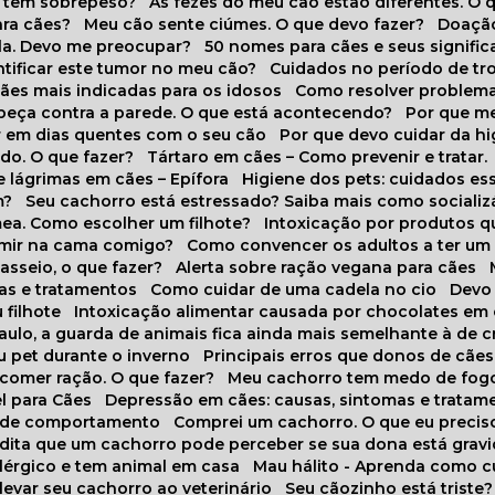
o tem sobrepeso?
As fezes do meu cão estão diferentes. O 
para cães?
Meu cão sente ciúmes. O que devo fazer?
Doaçã
la. Devo me preocupar?
50 nomes para cães e seus signifi
ntificar este tumor no meu cão?
Cuidados no período de tr
cães mais indicadas para os idosos
Como resolver problema
abeça contra a parede. O que está acontecendo?
Por que 
r em dias quentes com o seu cão
Por que devo cuidar da h
udo. O que fazer?
Tártaro em cães – Como prevenir e tratar.
 lágrimas em cães – Epífora
Higiene dos pets: cuidados es
m?
Seu cachorro está estressado? Saiba mais como socializá
ea. Como escolher um filhote?
Intoxicação por produtos 
rmir na cama comigo?
Como convencer os adultos a ter u
asseio, o que fazer?
Alerta sobre ração vegana para cães
sas e tratamentos
Como cuidar de uma cadela no cio
Dev
 filhote
Intoxicação alimentar causada por chocolates em
Paulo, a guarda de animais fica ainda mais semelhante à de c
u pet durante o inverno
Principais erros que donos de cã
 comer ração. O que fazer?
Meu cachorro tem medo de fogo
l para Cães
Depressão em cães: causas, sintomas e tratam
s de comportamento
Comprei um cachorro. O que eu precis
redita que um cachorro pode perceber se sua dona está grav
alérgico e tem animal em casa
Mau hálito - Aprenda como c
 levar seu cachorro ao veterinário
Seu cãozinho está triste?