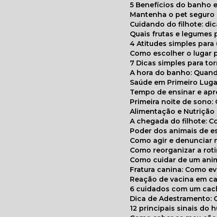
5 Benefícios do banho e
Mantenha o pet segur
Cuidando do filhote: di
Quais frutas e legumes
4 Atitudes simples par
Como escolher o lugar 
7 Dicas simples para to
A hora do banho: Quan
Saúde em Primeiro Luga
Tempo de ensinar e a
Primeira noite de sono:
Alimentação e Nutriçã
A chegada do filhote: 
Poder dos animais de e
Como agir e denunciar
Como reorganizar a ro
Como cuidar de um ani
Fratura canina: Como 
Reação de vacina em ca
6 cuidados com um cac
Dica de Adestramento: 
12 principais sinais do