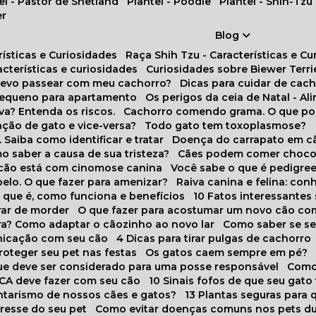
tel - Pastor de Shetland
Plantel - Poodle
Plantel - Shih-Tzu
er
Blog
rísticas e Curiosidades
Raça Shih Tzu - Características e C
racterísticas e curiosidades
Curiosidades sobre Biewer Terri
 devo passear com meu cachorro?
Dicas para cuidar de ca
pequeno para apartamento
Os perigos da ceia de Natal - A
va? Entenda os riscos.
Cachorro comendo grama. O que po
ação de gato e vice-versa?
Todo gato tem toxoplasmose?
. Saiba como identificar e tratar
Doença do carrapato em c
omo saber a causa de sua tristeza?
Cães podem comer choco
m cão está com cinomose canina
Você sabe o que é pedigre
pelo. O que fazer para amenizar?
Raiva canina e felina: c
o que é, como funciona e benefícios
10 Fatos interessante
arar de morder
O que fazer para acostumar um novo cão co
ora? Como adaptar o cãozinho ao novo lar
Como saber se s
nicação com seu cão
4 Dicas para tirar pulgas de cachorro
roteger seu pet nas festas
Os gatos caem sempre em pé?
 que deve ser considerado para uma posse responsável
Como
NCA deve fazer com seu cão
10 Sinais fofos de que seu gato
tarismo de nossos cães e gatos?
13 Plantas seguras para
stresse do seu pet
Como evitar doenças comuns nos pets du