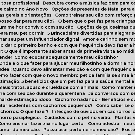
 tosa profissional
Descubra como a música faz bem para o
o e calmo no Ano Novo
Opções de presentes de Natal para a
cas gerais e orientações
Como treinar seu cão com reforço 
 posso dar para meu cão?
O bem que o pet faz para criança
a um melhor convívio com seu cão
Opções de guloseimas qu
para meu pet dormir
5 Brincadeiras divertidas para alegrar 
rnar seu pet um influenciador digital
Amor e carinho sem 
do dar o primeiro banho e com que frequência devo fazer a 
r: O que é importante saber antes da primeira visita ao médi
prender: Como educar adequadamente meu cãozinho?
 Onde e o que fazer para ajudar meu filhotinho a dormir a no
o Ideal: Quanto devo alimentar meu cão e com que frequênci
Como fazer com que o novo membro pet da família se sinta à
stimação: 5 benefícios que um pet faz para a saúde mental e 
 maus tratos, abuso e crueldade com animais
Como manter s
tina com seu cão durante a quarentena
Já conversou com s
mal de estimação idoso
Cachorro nadando - Benefícios e 
evitar acidentes com cachorros pequenos?
Como saber se o
chorros: O que fazer?
Infecção de ouvidos em cachorros, 
horro paraplégico.
Cuidados com o pet no verão.
Plantas
Como ensinar fazer xixi no lugar certo.
Como adestrar meu 
 humor do meu cão.
Posso usar perfume no meu cão?
Exis