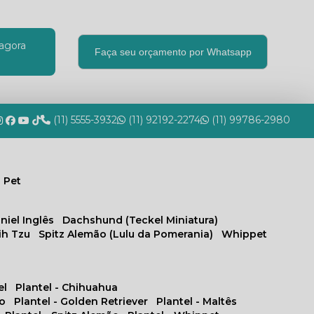
agora
Faça seu orçamento por Whatsapp
(11) 5555-3932
(11) 92192-2274
(11) 99786-2980
 Pet
niel Inglês
Dachshund (Teckel Miniatura)
hih Tzu
Spitz Alemão (Lulu da Pomerania)
Whippet
el
Plantel - Chihuahua
no
Plantel - Golden Retriever
Plantel - Maltês