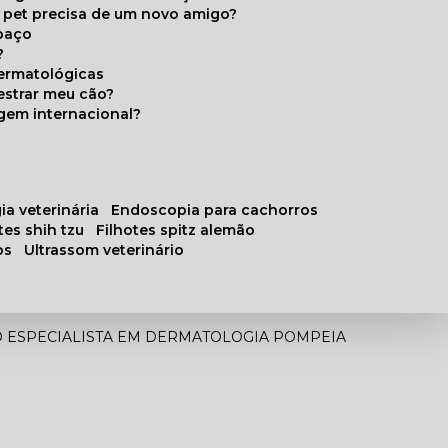
u pet precisa de um novo amigo?
paço
?
ermatológicas
estrar meu cão?
gem internacional?
ia veterinária
endoscopia para cachorros
otes shih tzu
filhotes spitz alemão
os
ultrassom veterinário
O ESPECIALISTA EM DERMATOLOGIA POMPEIA