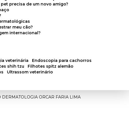
u pet precisa de um novo amigo?
paço
?
ermatológicas
estrar meu cão?
gem internacional?
ia veterinária
endoscopia para cachorros
otes shih tzu
filhotes spitz alemão
os
ultrassom veterinário
O DERMATOLOGIA ORCAR FARIA LIMA