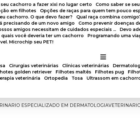
 seu cachorro a fazer xixi no lugar certo
Como saber se se
ação em filhotes
Opções de raças para quem tem pouco es
meu cachorro. O que devo fazer?
Qual raça combina comigo
stá precisando de um novo amigo
Como prevenir doenças d
 nossos amigos necessitam de cuidados especiais ...
Devo ad
as quais você deveria ter um cachorro
Programando uma via
vel. Microchip seu PET!
osa
cirurgias veterinárias
clínicas veterinárias
dermatolog
ilhotes golden retriever
filhotes maltês
filhotes pug
filh
oterapia veterinária
ortopedia
tosa
ultrassom em cachorr
RINARIO ESPECIALIZADO EM DERMATOLOGIA
VETERINARI