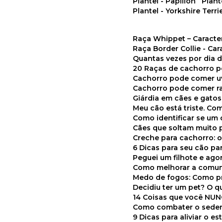
Plantel - Papillon
Plan
Plantel - Yorkshire Terri
Raça Whippet – Caracte
Raça Border Collie - Ca
Quantas vezes por dia
20 Raças de cachorro 
Cachorro pode comer u
Cachorro pode comer r
Giárdia em cães e gatos
Meu cão está triste. C
Como identificar se u
Cães que soltam muito 
Creche para cachorro: 
6 Dicas para seu cão p
Peguei um filhote e ag
Como melhorar a comu
Medo de fogos: Como p
Decidiu ter um pet? O
14 Coisas que você NU
Como combater o seden
9 Dicas para aliviar o e