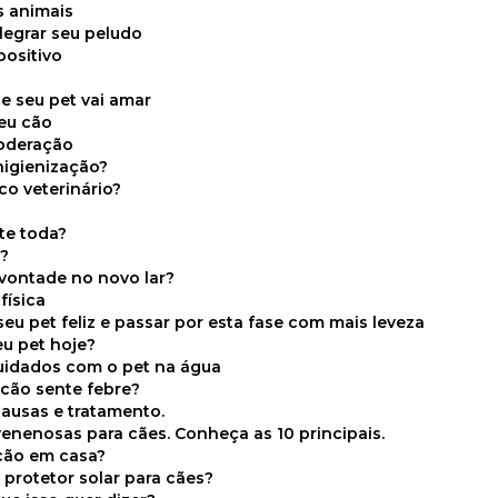
s animais
legrar seu peludo
positivo
s
e seu pet vai amar
seu cão
moderação
higienização?
co veterinário?
ite toda?
a?
 vontade no novo lar?
física
eu pet feliz e passar por esta fase com mais leveza
eu pet hoje?
cuidados com o pet na água
 cão sente febre?
causas e tratamento.
 venenosas para cães. Conheça as 10 principais.
cão em casa?
te protetor solar para cães?