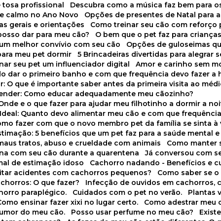
 tosa profissional
Descubra como a música faz bem para o
o e calmo no Ano Novo
Opções de presentes de Natal para a
cas gerais e orientações
Como treinar seu cão com reforço 
 posso dar para meu cão?
O bem que o pet faz para criança
a um melhor convívio com seu cão
Opções de guloseimas qu
para meu pet dormir
5 Brincadeiras divertidas para alegrar 
rnar seu pet um influenciador digital
Amor e carinho sem 
do dar o primeiro banho e com que frequência devo fazer a 
r: O que é importante saber antes da primeira visita ao médi
prender: Como educar adequadamente meu cãozinho?
 Onde e o que fazer para ajudar meu filhotinho a dormir a no
o Ideal: Quanto devo alimentar meu cão e com que frequênci
Como fazer com que o novo membro pet da família se sinta à
stimação: 5 benefícios que um pet faz para a saúde mental e 
 maus tratos, abuso e crueldade com animais
Como manter s
tina com seu cão durante a quarentena
Já conversou com s
mal de estimação idoso
Cachorro nadando - Benefícios e 
evitar acidentes com cachorros pequenos?
Como saber se o
chorros: O que fazer?
Infecção de ouvidos em cachorros, 
horro paraplégico.
Cuidados com o pet no verão.
Plantas
Como ensinar fazer xixi no lugar certo.
Como adestrar meu 
 humor do meu cão.
Posso usar perfume no meu cão?
Exis