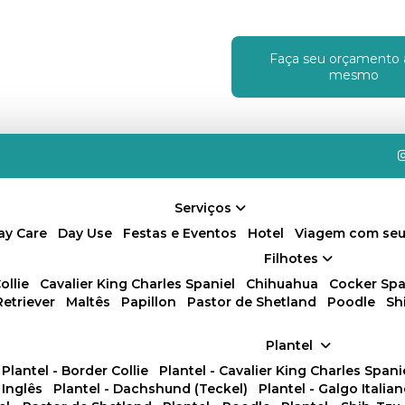
Faça seu orçamento 
!
mesmo
Serviços
Day Care
Day Use
Festas e Eventos
Hotel
Viagem com seu
Filhotes
ollie
Cavalier King Charles Spaniel
Chihuahua
Cocker Spa
Retriever
Maltês
Papillon
Pastor de Shetland
Poodle
S
Plantel
Plantel - Border Collie
Plantel - Cavalier King Charles Spani
 Inglês
Plantel - Dachshund (Teckel)
Plantel - Galgo Italia