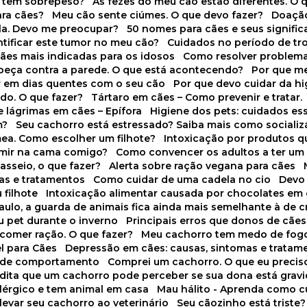
o tem sobrepeso?
As fezes do meu cão estão diferentes. O 
para cães?
Meu cão sente ciúmes. O que devo fazer?
Doaçã
la. Devo me preocupar?
50 nomes para cães e seus signifi
ntificar este tumor no meu cão?
Cuidados no período de tr
cães mais indicadas para os idosos
Como resolver problema
abeça contra a parede. O que está acontecendo?
Por que 
r em dias quentes com o seu cão
Por que devo cuidar da h
udo. O que fazer?
Tártaro em cães – Como prevenir e tratar.
 lágrimas em cães – Epífora
Higiene dos pets: cuidados es
m?
Seu cachorro está estressado? Saiba mais como socializá
ea. Como escolher um filhote?
Intoxicação por produtos 
rmir na cama comigo?
Como convencer os adultos a ter u
asseio, o que fazer?
Alerta sobre ração vegana para cães
sas e tratamentos
Como cuidar de uma cadela no cio
Dev
 filhote
Intoxicação alimentar causada por chocolates em
Paulo, a guarda de animais fica ainda mais semelhante à de c
u pet durante o inverno
Principais erros que donos de cã
 comer ração. O que fazer?
Meu cachorro tem medo de fogo
l para Cães
Depressão em cães: causas, sintomas e tratam
s de comportamento
Comprei um cachorro. O que eu precis
redita que um cachorro pode perceber se sua dona está grav
alérgico e tem animal em casa
Mau hálito - Aprenda como c
 levar seu cachorro ao veterinário
Seu cãozinho está triste?