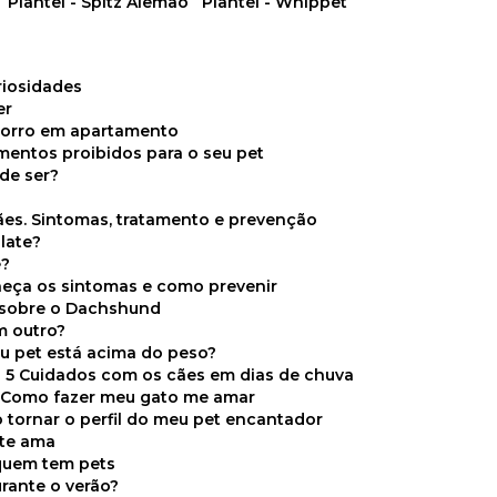
Plantel - Spitz Alemão
Plantel - Whippet
uriosidades
er
chorro em apartamento
limentos proibidos para o seu pet
de ser?
ães. Sintomas, tratamento e prevenção
late?
e?
onheça os sintomas e como prevenir
s sobre o Dachshund
m outro?
eu pet está acima do peso?
5 Cuidados com os cães em dias de chuva
Como fazer meu gato me amar
 tornar o perfil do meu pet encantador
 te ama
 quem tem pets
rante o verão?