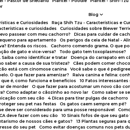
tel - Pastor de Shetland
Plantel - Poodle
Plantel - Shih-Tzu
er
Blog
rísticas e Curiosidades
Raça Shih Tzu - Características e C
racterísticas e curiosidades
Curiosidades sobre Biewer Terri
 devo passear com meu cachorro?
Dicas para cuidar de ca
pequeno para apartamento
Os perigos da ceia de Natal - A
va? Entenda os riscos.
Cachorro comendo grama. O que po
ação de gato e vice-versa?
Todo gato tem toxoplasmose?
. Saiba como identificar e tratar
Doença do carrapato em c
omo saber a causa de sua tristeza?
Cães podem comer choco
m cão está com cinomose canina
Você sabe o que é pedigre
pelo. O que fazer para amenizar?
Raiva canina e felina: c
o que é, como funciona e benefícios
10 Fatos interessante
arar de morder
O que fazer para acostumar um novo cão co
ora? Como adaptar o cãozinho ao novo lar
Como saber se s
nicação com seu cão
4 Dicas para tirar pulgas de cachorro
roteger seu pet nas festas
Os gatos caem sempre em pé?
 que deve ser considerado para uma posse responsável
Como
NCA deve fazer com seu cão
10 Sinais fofos de que seu gato
tarismo de nossos cães e gatos?
13 Plantas seguras para
stresse do seu pet
Como evitar doenças comuns nos pets du