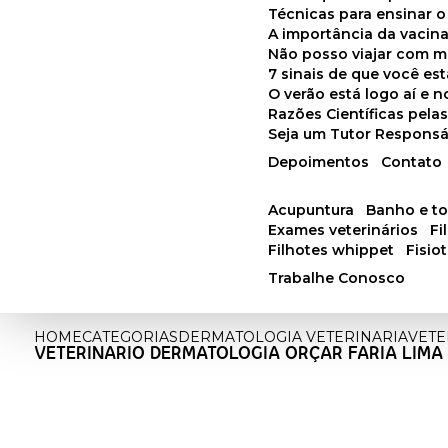
Técnicas para ensinar o
A importância da vacin
Não posso viajar com 
7 sinais de que você e
O verão está logo aí e
Razões Científicas pel
Seja um Tutor Responsá
Depoimentos
Contato
acupuntura
banho e t
exames veterinários
f
filhotes whippet
fisi
Trabalhe Conosco
HOME
CATEGORIAS
DERMATOLOGIA VETERINARIA
VETE
VETERINARIO DERMATOLOGIA ORÇAR FARIA LIMA