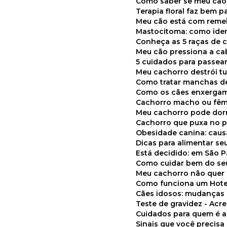
Como saber se meu cã
Terapia floral faz bem 
Meu cão está com reme
Mastocitoma: como ide
Conheça as 5 raças de 
Meu cão pressiona a c
5 cuidados para passea
Meu cachorro destrói t
Como tratar manchas de
Como os cães enxerga
Cachorro macho ou fêm
Meu cachorro pode do
Cachorro que puxa no p
Obesidade canina: cau
Dicas para alimentar seu
Está decidido: em São 
Como cuidar bem do se
Meu cachorro não quer
Como funciona um Hote
Cães idosos: mudança
Teste de gravidez - Ac
Cuidados para quem é 
Sinais que você precisa