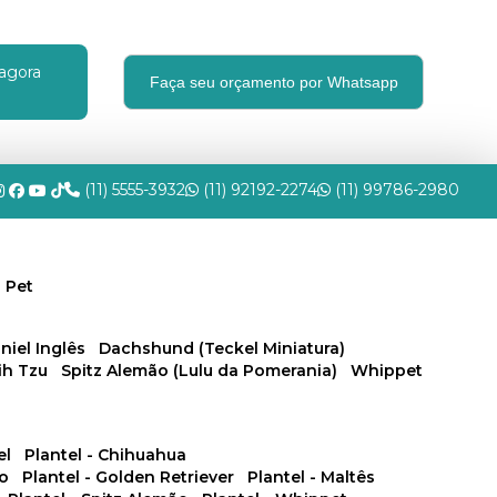
agora
Faça seu orçamento por Whatsapp
(11) 5555-3932
(11) 92192-2274
(11) 99786-2980
 Pet
niel Inglês
Dachshund (Teckel Miniatura)
hih Tzu
Spitz Alemão (Lulu da Pomerania)
Whippet
el
Plantel - Chihuahua
no
Plantel - Golden Retriever
Plantel - Maltês