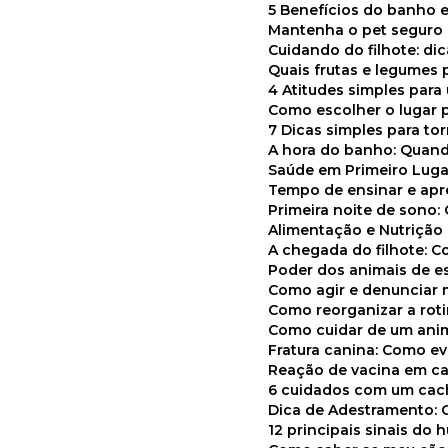
5 Benefícios do banho e
Mantenha o pet segur
Cuidando do filhote: di
Quais frutas e legumes
4 Atitudes simples par
Como escolher o lugar 
7 Dicas simples para to
A hora do banho: Quan
Saúde em Primeiro Luga
Tempo de ensinar e a
Primeira noite de sono:
Alimentação e Nutriçã
A chegada do filhote: 
Poder dos animais de e
Como agir e denunciar
Como reorganizar a ro
Como cuidar de um ani
Fratura canina: Como 
Reação de vacina em ca
6 cuidados com um cac
Dica de Adestramento: 
12 principais sinais do