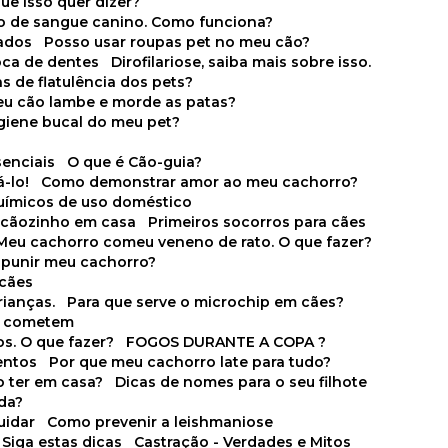
que isso quer dizer?
o de sangue canino. Como funciona?
cados
Posso usar roupas pet no meu cão?
oca de dentes
Dirofilariose, saiba mais sobre isso.
s de flatulência dos pets?
meu cão lambe e morde as patas?
igiene bucal do meu pet?
senciais
O que é Cão-guia?
-lo!
Como demonstrar amor ao meu cachorro?
químicos de uso doméstico
m cãozinho em casa
Primeiros socorros para cães
Meu cachorro comeu veneno de rato. O que fazer?
o punir meu cachorro?
 cães
rianças.
Para que serve o microchip em cães?
es cometem
s. O que fazer?
FOGOS DURANTE A COPA ?
entos
Por que meu cachorro late para tudo?
o ter em casa?
Dicas de nomes para o seu filhote
ida?
uidar
Como prevenir a leishmaniose
 Siga estas dicas
Castração - Verdades e Mitos