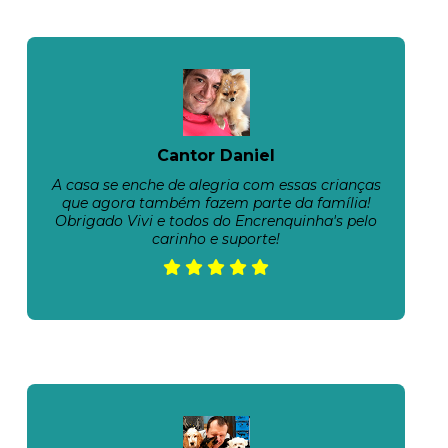
Cantor Daniel
A casa se enche de alegria com essas crianças
que agora também fazem parte da família!
Obrigado Vivi e todos do Encrenquinha's pelo
carinho e suporte!