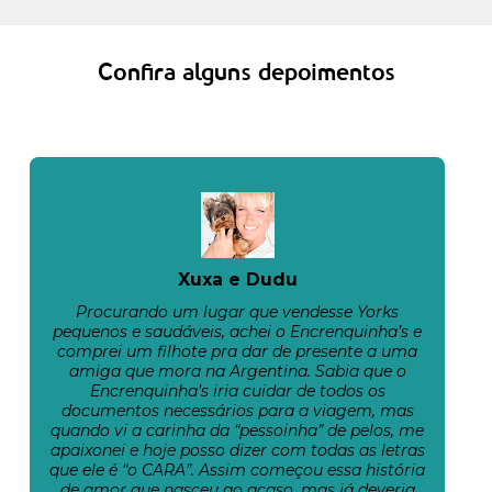
Confira alguns depoimentos
Xuxa e Dudu
Procurando um lugar que vendesse Yorks
pequenos e saudáveis, achei o Encrenquinha’s e
comprei um filhote pra dar de presente a uma
amiga que mora na Argentina. Sabia que o
Encrenquinha’s iria cuidar de todos os
documentos necessários para a viagem, mas
quando vi a carinha da “pessoinha” de pelos, me
apaixonei e hoje posso dizer com todas as letras
que ele é “o CARA”. Assim começou essa história
de amor que nasceu ao acaso, mas já deveria