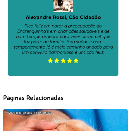
Alexandre Rossi, Cão Cidadão
Fico feliz em notar a preocupação do
Encrenquinha’s em criar cães saudáveis e de
bom temperamento para viver como pet que
faz parte da família. Boa saúde e bom
temperamento já é meio caminho andado para
um convívio harmonioso e um cão feliz.
Páginas Relacionadas