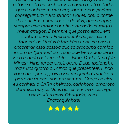
estar escrita no destino. Eu o amo muito e todos
que o conhecem me perguntam onde podem
conseguir um “Duduzinho”. Daí eu dou o nome
do canil Encrenquinha’s e da Vivi, que sempre,
sempre teve maior carinho e atenção comigo e
meus amigos. E sempre que posso estou em
contato com o Encrenquinha’s, pois essa
“fábrica” de Dudus é também onde eu posso
encontrar essa pessoa que se preocupa comigo
e com os “primos” do Dudu que tem saído de lá.
E eu mando notícias deles – Nina, Dudu, Nina (de
Minas), Nino (argentino), outro Dudu (baiano), e
mais uns quatro ou cinco que presenteei. E não
vou parar por aí, pois o Encrenquinha’s vai fazer
parte da minha vida pra sempre. Graças a eles
eu conheci o CARA cheiroso, carinhoso, amoroso
demais… que, se Deus quiser, vai viver comigo
por muitos anos. Obrigada, Vivi e
Encrenquinha’s!