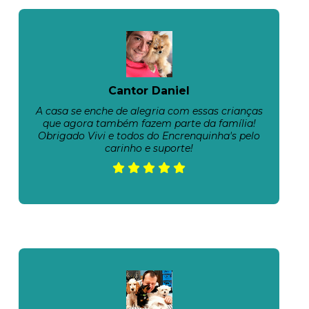
Cantor Daniel
A casa se enche de alegria com essas crianças
que agora também fazem parte da família!
Obrigado Vivi e todos do Encrenquinha's pelo
carinho e suporte!