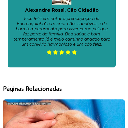
Alexandre Rossi, Cão Cidadão
Fico feliz em notar a preocupação do
Encrenquinha’s em criar cães saudáveis e de
bom temperamento para viver como pet que
faz parte da família. Boa saúde e bom
temperamento já é meio caminho andado para
um convívio harmonioso e um cão feliz.
Páginas Relacionadas