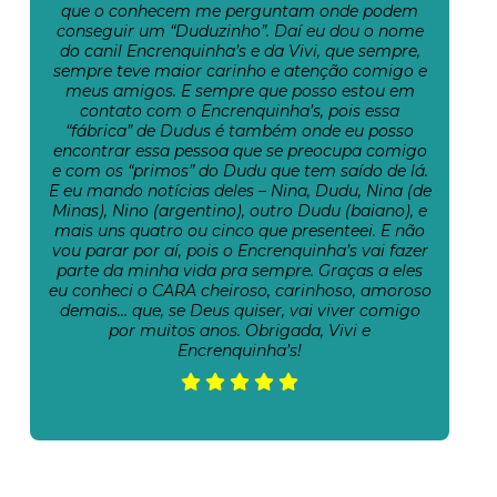
que o conhecem me perguntam onde podem
conseguir um “Duduzinho”. Daí eu dou o nome
do canil Encrenquinha’s e da Vivi, que sempre,
sempre teve maior carinho e atenção comigo e
meus amigos. E sempre que posso estou em
contato com o Encrenquinha’s, pois essa
“fábrica” de Dudus é também onde eu posso
encontrar essa pessoa que se preocupa comigo
e com os “primos” do Dudu que tem saído de lá.
E eu mando notícias deles – Nina, Dudu, Nina (de
Minas), Nino (argentino), outro Dudu (baiano), e
mais uns quatro ou cinco que presenteei. E não
vou parar por aí, pois o Encrenquinha’s vai fazer
parte da minha vida pra sempre. Graças a eles
eu conheci o CARA cheiroso, carinhoso, amoroso
demais… que, se Deus quiser, vai viver comigo
por muitos anos. Obrigada, Vivi e
Encrenquinha’s!