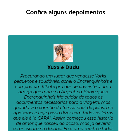
Confira alguns depoimentos
Xuxa e Dudu
Procurando um lugar que vendesse Yorks
pequenos e saudáveis, achei o Encrenquinha’s e
comprei um filhote pra dar de presente a uma
amiga que mora na Argentina. Sabia que o
Encrenquinha’s iria cuidar de todos os
documentos necessários para a viagem, mas
quando vi a carinha da “pessoinha” de pelos, me
apaixonei e hoje posso dizer com todas as letras
que ele é “o CARA”. Assim começou essa história
de amor que nasceu ao acaso, mas já deveria
estar escrita no destino. Eu o amo muito e todos