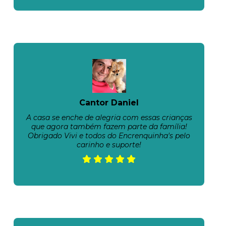
Cantor Daniel
A casa se enche de alegria com essas crianças
que agora também fazem parte da família!
Obrigado Vivi e todos do Encrenquinha's pelo
carinho e suporte!