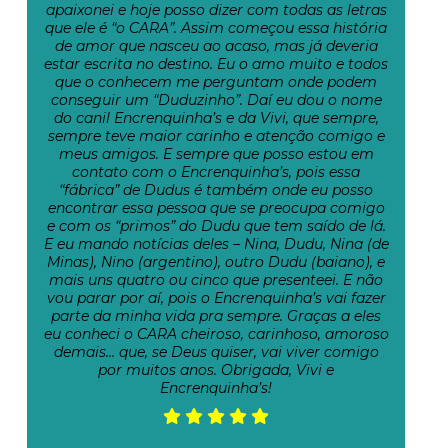
apaixonei e hoje posso dizer com todas as letras
que ele é “o CARA”. Assim começou essa história
de amor que nasceu ao acaso, mas já deveria
estar escrita no destino. Eu o amo muito e todos
que o conhecem me perguntam onde podem
conseguir um “Duduzinho”. Daí eu dou o nome
do canil Encrenquinha’s e da Vivi, que sempre,
sempre teve maior carinho e atenção comigo e
meus amigos. E sempre que posso estou em
contato com o Encrenquinha’s, pois essa
“fábrica” de Dudus é também onde eu posso
encontrar essa pessoa que se preocupa comigo
e com os “primos” do Dudu que tem saído de lá.
E eu mando notícias deles – Nina, Dudu, Nina (de
Minas), Nino (argentino), outro Dudu (baiano), e
mais uns quatro ou cinco que presenteei. E não
vou parar por aí, pois o Encrenquinha’s vai fazer
parte da minha vida pra sempre. Graças a eles
eu conheci o CARA cheiroso, carinhoso, amoroso
demais… que, se Deus quiser, vai viver comigo
por muitos anos. Obrigada, Vivi e
Encrenquinha’s!