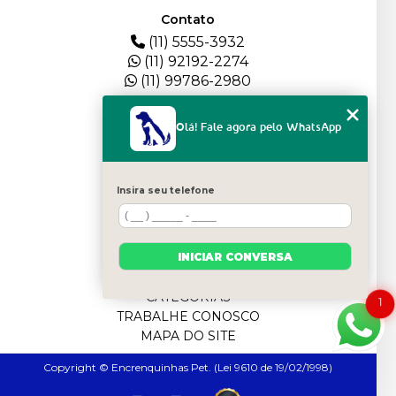
Contato
(11) 5555-3932
(11) 92192-2274
(11) 99786-2980
Menu
Olá! Fale agora pelo WhatsApp
HOME
QUEM SOMOS
DEPOIMENTOS
Insira seu telefone
PLANTEL
BLOG
SERVIÇOS
INICIAR CONVERSA
FILHOTES
CONTATO
CATEGORIAS
1
TRABALHE CONOSCO
MAPA DO SITE
Copyright © Encrenquinhas Pet. (Lei 9610 de 19/02/1998)