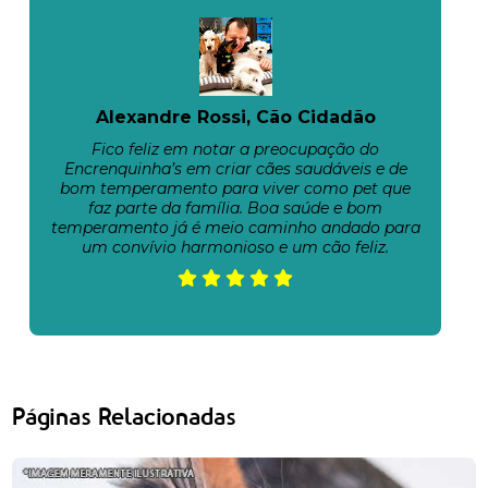
Alexandre Rossi, Cão Cidadão
Fico feliz em notar a preocupação do
Encrenquinha’s em criar cães saudáveis e de
bom temperamento para viver como pet que
faz parte da família. Boa saúde e bom
temperamento já é meio caminho andado para
um convívio harmonioso e um cão feliz.
Páginas Relacionadas