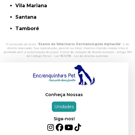
Vila Mariana
Santana
Tamboré
O conteúdo do texto "
Exame de Veterinario Dermatologista Alphaville
" é de
direito reservado. Sua reprodução, parcial ou total, mesmo citando nossos links, é
proibida sem a autorização do autor. Crime de violação de direito autoral – artigo 184
do Código Penal –
Lei 9610/98 - Lei de direitos autorais
.
Conheça Nossas
Unidades
Siga-nos!