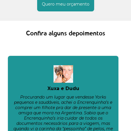
Quero meu orçamento
Confira alguns depoimentos
Xuxa e Dudu
Procurando um lugar que vendesse Yorks
pequenos e saudáveis, achei o Encrenquinha’s e
comprei um filhote pra dar de presente a uma
amiga que mora na Argentina. Sabia que o
Encrenquinha’s iria cuidar de todos os
documentos necessários para a viagem, mas
quando vi a carinha da “pessoinha” de pelos, me