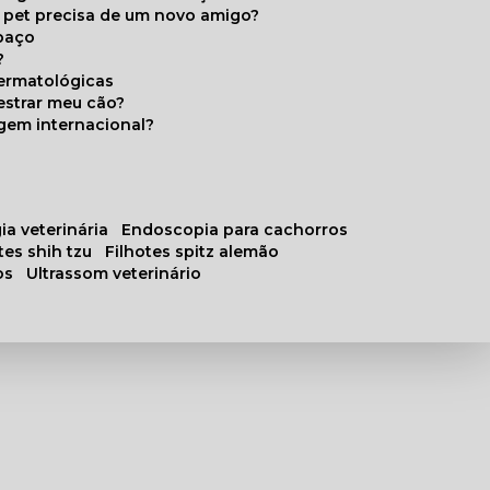
u pet precisa de um novo amigo?
paço
?
ermatológicas
estrar meu cão?
gem internacional?
ia veterinária
endoscopia para cachorros
otes shih tzu
filhotes spitz alemão
os
ultrassom veterinário