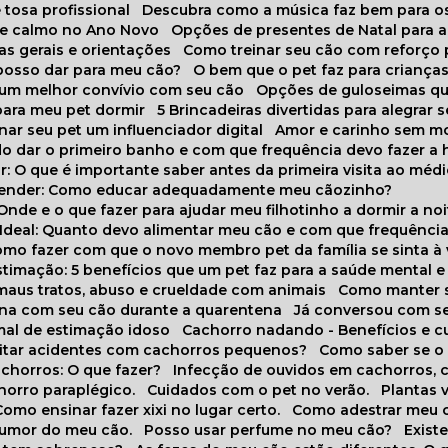
 tosa profissional
Descubra como a música faz bem para o
o e calmo no Ano Novo
Opções de presentes de Natal para a
cas gerais e orientações
Como treinar seu cão com reforço 
 posso dar para meu cão?
O bem que o pet faz para criança
a um melhor convívio com seu cão
Opções de guloseimas qu
para meu pet dormir
5 Brincadeiras divertidas para alegrar 
rnar seu pet um influenciador digital
Amor e carinho sem 
do dar o primeiro banho e com que frequência devo fazer a 
r: O que é importante saber antes da primeira visita ao médi
prender: Como educar adequadamente meu cãozinho?
 Onde e o que fazer para ajudar meu filhotinho a dormir a no
o Ideal: Quanto devo alimentar meu cão e com que frequênci
Como fazer com que o novo membro pet da família se sinta à
stimação: 5 benefícios que um pet faz para a saúde mental e 
 maus tratos, abuso e crueldade com animais
Como manter s
tina com seu cão durante a quarentena
Já conversou com s
mal de estimação idoso
Cachorro nadando - Benefícios e 
evitar acidentes com cachorros pequenos?
Como saber se o
chorros: O que fazer?
Infecção de ouvidos em cachorros, 
horro paraplégico.
Cuidados com o pet no verão.
Plantas
Como ensinar fazer xixi no lugar certo.
Como adestrar meu 
 humor do meu cão.
Posso usar perfume no meu cão?
Exis