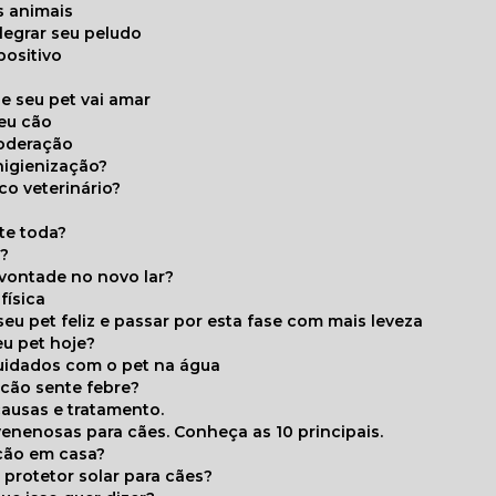
s animais
legrar seu peludo
positivo
s
e seu pet vai amar
seu cão
moderação
higienização?
co veterinário?
ite toda?
a?
 vontade no novo lar?
física
eu pet feliz e passar por esta fase com mais leveza
eu pet hoje?
cuidados com o pet na água
 cão sente febre?
causas e tratamento.
 venenosas para cães. Conheça as 10 principais.
cão em casa?
te protetor solar para cães?