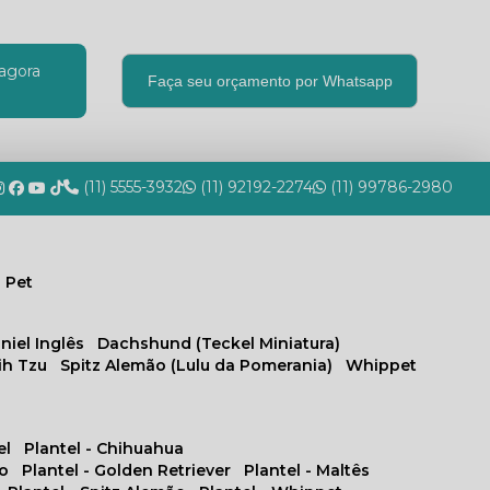
agora
Faça seu orçamento por Whatsapp
(11) 5555-3932
(11) 92192-2274
(11) 99786-2980
 Pet
niel Inglês
Dachshund (Teckel Miniatura)
hih Tzu
Spitz Alemão (Lulu da Pomerania)
Whippet
el
Plantel - Chihuahua
no
Plantel - Golden Retriever
Plantel - Maltês