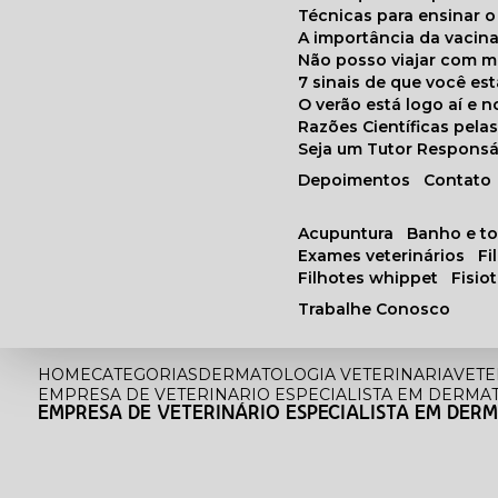
Técnicas para ensinar o
A importância da vacin
Não posso viajar com 
7 sinais de que você e
O verão está logo aí e
Razões Científicas pel
Seja um Tutor Responsá
Depoimentos
Contato
acupuntura
banho e t
exames veterinários
f
filhotes whippet
fisi
Trabalhe Conosco
HOME
CATEGORIAS
DERMATOLOGIA VETERINARIA
VETE
EMPRESA DE VETERINARIO ESPECIALISTA EM DERMA
EMPRESA DE VETERINÁRIO ESPECIALISTA EM DER