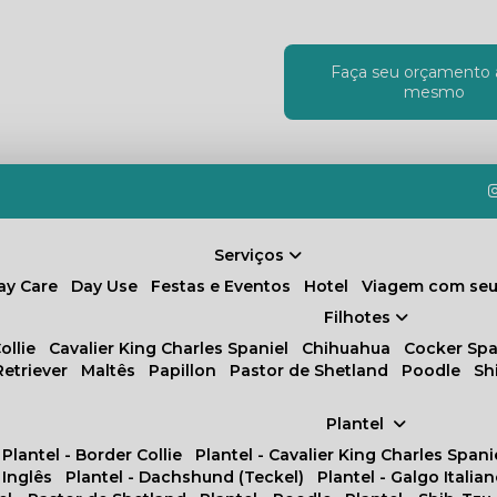
Faça seu orçamento 
!
mesmo
Serviços
Day Care
Day Use
Festas e Eventos
Hotel
Viagem com seu
Filhotes
ollie
Cavalier King Charles Spaniel
Chihuahua
Cocker Spa
Retriever
Maltês
Papillon
Pastor de Shetland
Poodle
S
Plantel
Plantel - Border Collie
Plantel - Cavalier King Charles Spani
 Inglês
Plantel - Dachshund (Teckel)
Plantel - Galgo Italia