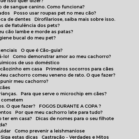
que isso quer dizer?
o de sangue canino. Como funciona?
cados
Posso usar roupas pet no meu cão?
oca de dentes
Dirofilariose, saiba mais sobre isso.
s de flatulência dos pets?
meu cão lambe e morde as patas?
igiene bucal do meu pet?
senciais
O que é Cão-guia?
-lo!
Como demonstrar amor ao meu cachorro?
químicos de uso doméstico
m cãozinho em casa
Primeiros socorros para cães
Meu cachorro comeu veneno de rato. O que fazer?
o punir meu cachorro?
 cães
rianças.
Para que serve o microchip em cães?
es cometem
s. O que fazer?
FOGOS DURANTE A COPA ?
entos
Por que meu cachorro late para tudo?
o ter em casa?
Dicas de nomes para o seu filhote
ida?
uidar
Como prevenir a leishmaniose
 Siga estas dicas
Castração - Verdades e Mitos