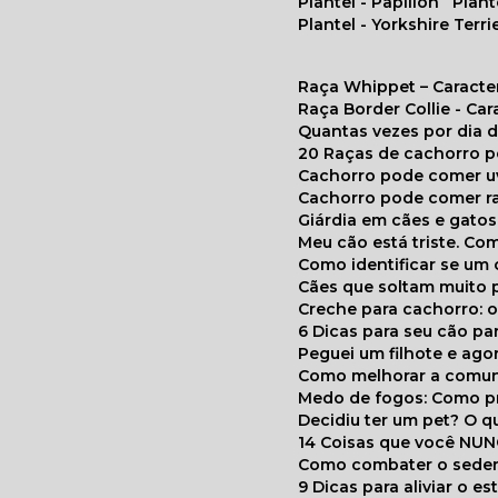
Plantel - Papillon
Plan
Plantel - Yorkshire Terri
Raça Whippet – Caracte
Raça Border Collie - Ca
Quantas vezes por dia
20 Raças de cachorro 
Cachorro pode comer u
Cachorro pode comer r
Giárdia em cães e gatos
Meu cão está triste. C
Como identificar se u
Cães que soltam muito 
Creche para cachorro: 
6 Dicas para seu cão p
Peguei um filhote e ag
Como melhorar a comu
Medo de fogos: Como p
Decidiu ter um pet? O
14 Coisas que você NU
Como combater o seden
9 Dicas para aliviar o e