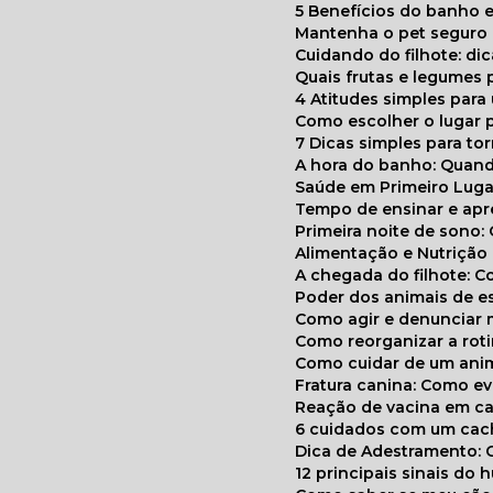
5 Benefícios do banho e
Mantenha o pet segur
Cuidando do filhote: di
Quais frutas e legumes
4 Atitudes simples par
Como escolher o lugar 
7 Dicas simples para to
A hora do banho: Quan
Saúde em Primeiro Luga
Tempo de ensinar e a
Primeira noite de sono:
Alimentação e Nutriçã
A chegada do filhote: 
Poder dos animais de e
Como agir e denunciar
Como reorganizar a ro
Como cuidar de um ani
Fratura canina: Como 
Reação de vacina em ca
6 cuidados com um cac
Dica de Adestramento: 
12 principais sinais do