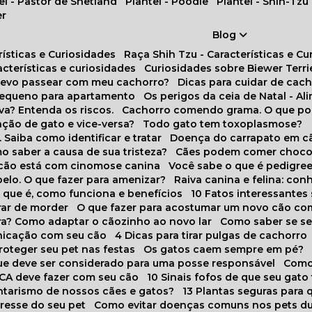
tel - Pastor de Shetland
Plantel - Poodle
Plantel - Shih-Tzu
er
Blog
rísticas e Curiosidades
Raça Shih Tzu - Características e C
racterísticas e curiosidades
Curiosidades sobre Biewer Terri
 devo passear com meu cachorro?
Dicas para cuidar de ca
pequeno para apartamento
Os perigos da ceia de Natal - A
va? Entenda os riscos.
Cachorro comendo grama. O que po
ação de gato e vice-versa?
Todo gato tem toxoplasmose?
. Saiba como identificar e tratar
Doença do carrapato em c
omo saber a causa de sua tristeza?
Cães podem comer choco
m cão está com cinomose canina
Você sabe o que é pedigre
pelo. O que fazer para amenizar?
Raiva canina e felina: c
o que é, como funciona e benefícios
10 Fatos interessante
arar de morder
O que fazer para acostumar um novo cão co
ora? Como adaptar o cãozinho ao novo lar
Como saber se s
nicação com seu cão
4 Dicas para tirar pulgas de cachorro
roteger seu pet nas festas
Os gatos caem sempre em pé?
 que deve ser considerado para uma posse responsável
Como
NCA deve fazer com seu cão
10 Sinais fofos de que seu gato
tarismo de nossos cães e gatos?
13 Plantas seguras para
stresse do seu pet
Como evitar doenças comuns nos pets du