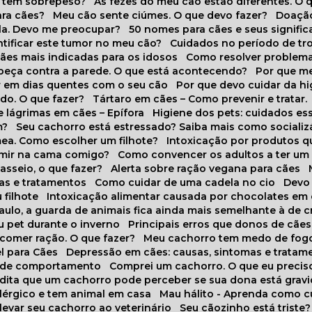
o tem sobrepeso?
As fezes do meu cão estão diferentes. O 
para cães?
Meu cão sente ciúmes. O que devo fazer?
Doaçã
la. Devo me preocupar?
50 nomes para cães e seus signifi
ntificar este tumor no meu cão?
Cuidados no período de tr
cães mais indicadas para os idosos
Como resolver problema
abeça contra a parede. O que está acontecendo?
Por que 
r em dias quentes com o seu cão
Por que devo cuidar da h
udo. O que fazer?
Tártaro em cães – Como prevenir e tratar.
 lágrimas em cães – Epífora
Higiene dos pets: cuidados es
m?
Seu cachorro está estressado? Saiba mais como socializá
ea. Como escolher um filhote?
Intoxicação por produtos 
rmir na cama comigo?
Como convencer os adultos a ter u
asseio, o que fazer?
Alerta sobre ração vegana para cães
sas e tratamentos
Como cuidar de uma cadela no cio
Dev
 filhote
Intoxicação alimentar causada por chocolates em
Paulo, a guarda de animais fica ainda mais semelhante à de c
u pet durante o inverno
Principais erros que donos de cã
 comer ração. O que fazer?
Meu cachorro tem medo de fogo
l para Cães
Depressão em cães: causas, sintomas e tratam
s de comportamento
Comprei um cachorro. O que eu precis
redita que um cachorro pode perceber se sua dona está grav
alérgico e tem animal em casa
Mau hálito - Aprenda como c
 levar seu cachorro ao veterinário
Seu cãozinho está triste?