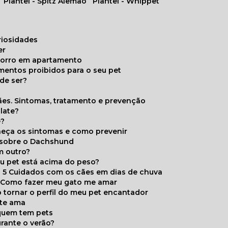
Plantel - Spitz Alemão
Plantel - Whippet
uriosidades
er
chorro em apartamento
limentos proibidos para o seu pet
de ser?
ães. Sintomas, tratamento e prevenção
late?
e?
onheça os sintomas e como prevenir
s sobre o Dachshund
m outro?
eu pet está acima do peso?
5 Cuidados com os cães em dias de chuva
Como fazer meu gato me amar
 tornar o perfil do meu pet encantador
 te ama
 quem tem pets
rante o verão?