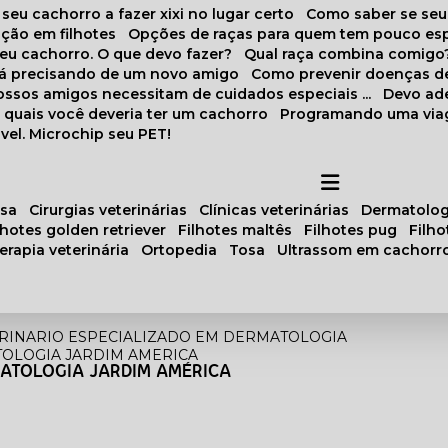
 seu cachorro a fazer xixi no lugar certo
Como saber se se
ação em filhotes
Opções de raças para quem tem pouco es
meu cachorro. O que devo fazer?
Qual raça combina comigo
stá precisando de um novo amigo
Como prevenir doenças d
 nossos amigos necessitam de cuidados especiais ...
Devo ad
as quais você deveria ter um cachorro
Programando uma via
vel. Microchip seu PET!
osa
cirurgias veterinárias
clínicas veterinárias
dermatolog
ilhotes golden retriever
filhotes maltês
filhotes pug
filh
oterapia veterinária
ortopedia
tosa
ultrassom em cachorr
RINARIO ESPECIALIZADO EM DERMATOLOGIA
TOLOGIA JARDIM AMERICA
MATOLOGIA JARDIM AMÉRICA