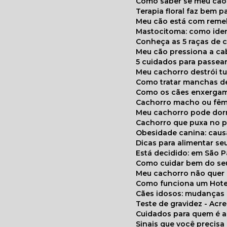
Como saber se meu cã
Terapia floral faz bem 
Meu cão está com reme
Mastocitoma: como ide
Conheça as 5 raças de 
Meu cão pressiona a c
5 cuidados para passea
Meu cachorro destrói t
Como tratar manchas de
Como os cães enxerga
Cachorro macho ou fêm
Meu cachorro pode do
Cachorro que puxa no p
Obesidade canina: cau
Dicas para alimentar seu
Está decidido: em São 
Como cuidar bem do se
Meu cachorro não quer
Como funciona um Hote
Cães idosos: mudança
Teste de gravidez - Ac
Cuidados para quem é 
Sinais que você precisa