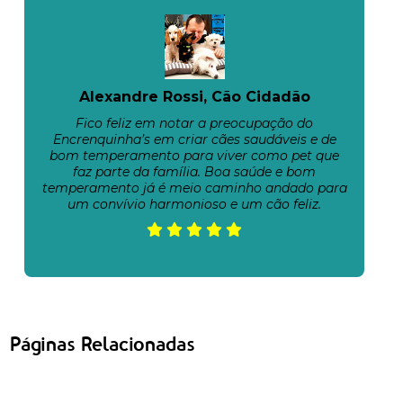
Alexandre Rossi, Cão Cidadão
Fico feliz em notar a preocupação do
Encrenquinha’s em criar cães saudáveis e de
bom temperamento para viver como pet que
faz parte da família. Boa saúde e bom
temperamento já é meio caminho andado para
um convívio harmonioso e um cão feliz.
Páginas Relacionadas