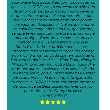
apaixonei e hoje posso dizer com todas as letras
que ele é “o CARA”. Assim começou essa história
de amor que nasceu ao acaso, mas já deveria
estar escrita no destino. Eu o amo muito e todos
que o conhecem me perguntam onde podem
conseguir um “Duduzinho”. Daí eu dou o nome
do canil Encrenquinha’s e da Vivi, que sempre,
sempre teve maior carinho e atenção comigo e
meus amigos. E sempre que posso estou em
contato com o Encrenquinha’s, pois essa
“fábrica” de Dudus é também onde eu posso
encontrar essa pessoa que se preocupa comigo
e com os “primos” do Dudu que tem saído de lá.
E eu mando notícias deles – Nina, Dudu, Nina (de
Minas), Nino (argentino), outro Dudu (baiano), e
mais uns quatro ou cinco que presenteei. E não
vou parar por aí, pois o Encrenquinha’s vai fazer
parte da minha vida pra sempre. Graças a eles
eu conheci o CARA cheiroso, carinhoso, amoroso
demais… que, se Deus quiser, vai viver comigo
por muitos anos. Obrigada, Vivi e
Encrenquinha’s!