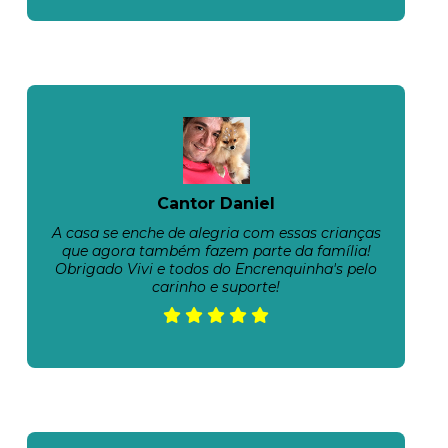
Cantor Daniel
A casa se enche de alegria com essas crianças
que agora também fazem parte da família!
Obrigado Vivi e todos do Encrenquinha's pelo
carinho e suporte!