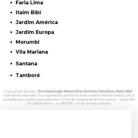
Faria Lima
Itaim Bibi
Jardim América
Jardim Europa
Morumbi
Vila Mariana
Santana
Tamboré
O conteúdo do texto "
Dermatologia Veterinária Animais Silvestres Itaim Bibi
"
é de direito reservado. Sua reprodução, parcial ou total, mesmo citando nossos links, é
proibida sem a autorização do autor. Crime de violação de direito autoral – artigo 184
do Código Penal –
Lei 9610/98 - Lei de direitos autorais
.