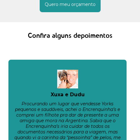
Quero meu orçamento
Confira alguns depoimentos
Xuxa e Dudu
Procurando um lugar que vendesse Yorks
pequenos e saudáveis, achei o Encrenquinha’s e
comprei um filhote pra dar de presente a uma
amiga que mora na Argentina. Sabia que o
Encrenquinha’s iria cuidar de todos os
documentos necessários para a viagem, mas
quando vi a carinha da “pessoinha” de pelos, me