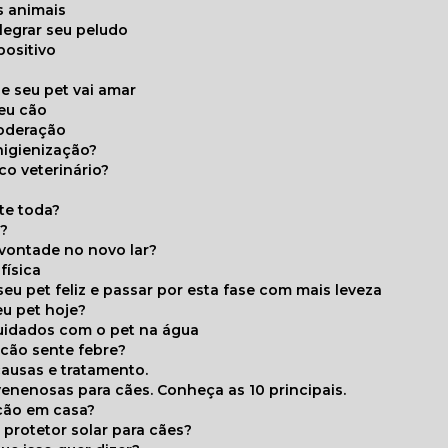
s animais
legrar seu peludo
positivo
s
e seu pet vai amar
seu cão
moderação
higienização?
co veterinário?
ite toda?
a?
 vontade no novo lar?
física
eu pet feliz e passar por esta fase com mais leveza
eu pet hoje?
cuidados com o pet na água
 cão sente febre?
causas e tratamento.
 venenosas para cães. Conheça as 10 principais.
cão em casa?
te protetor solar para cães?