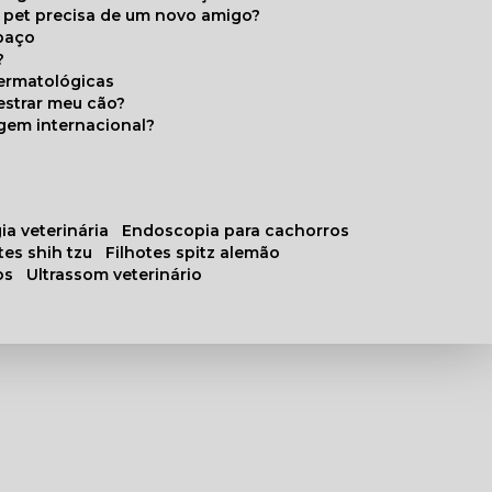
u pet precisa de um novo amigo?
paço
?
ermatológicas
estrar meu cão?
gem internacional?
ia veterinária
endoscopia para cachorros
otes shih tzu
filhotes spitz alemão
os
ultrassom veterinário