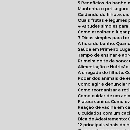
5 Benefícios do banho e
Mantenha o pet segur
Cuidando do filhote: di
Quais frutas e legumes
4 Atitudes simples par
Como escolher o lugar 
7 Dicas simples para to
A hora do banho: Quan
Saúde em Primeiro Luga
Tempo de ensinar e a
Primeira noite de sono:
Alimentação e Nutriçã
A chegada do filhote: 
Poder dos animais de e
Como agir e denunciar
Como reorganizar a ro
Como cuidar de um ani
Fratura canina: Como 
Reação de vacina em ca
6 cuidados com um cac
Dica de Adestramento: 
12 principais sinais do