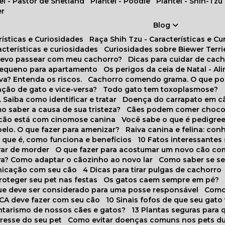
tel - Pastor de Shetland
Plantel - Poodle
Plantel - Shih-Tzu
er
Blog
rísticas e Curiosidades
Raça Shih Tzu - Características e C
racterísticas e curiosidades
Curiosidades sobre Biewer Terri
 devo passear com meu cachorro?
Dicas para cuidar de ca
pequeno para apartamento
Os perigos da ceia de Natal - A
va? Entenda os riscos.
Cachorro comendo grama. O que po
ação de gato e vice-versa?
Todo gato tem toxoplasmose?
. Saiba como identificar e tratar
Doença do carrapato em c
omo saber a causa de sua tristeza?
Cães podem comer choco
m cão está com cinomose canina
Você sabe o que é pedigre
pelo. O que fazer para amenizar?
Raiva canina e felina: c
o que é, como funciona e benefícios
10 Fatos interessante
arar de morder
O que fazer para acostumar um novo cão co
ora? Como adaptar o cãozinho ao novo lar
Como saber se s
nicação com seu cão
4 Dicas para tirar pulgas de cachorro
roteger seu pet nas festas
Os gatos caem sempre em pé?
 que deve ser considerado para uma posse responsável
Como
NCA deve fazer com seu cão
10 Sinais fofos de que seu gato
tarismo de nossos cães e gatos?
13 Plantas seguras para
stresse do seu pet
Como evitar doenças comuns nos pets du