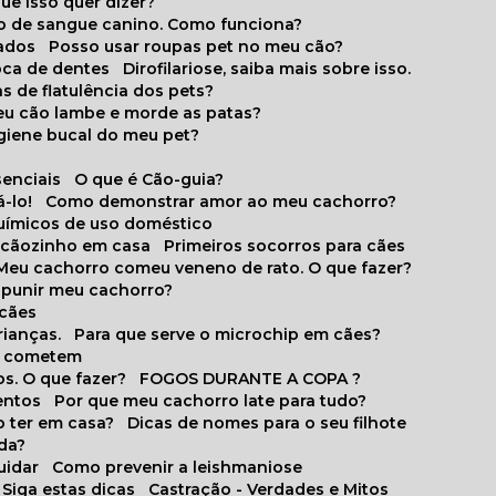
que isso quer dizer?
o de sangue canino. Como funciona?
cados
Posso usar roupas pet no meu cão?
oca de dentes
Dirofilariose, saiba mais sobre isso.
s de flatulência dos pets?
meu cão lambe e morde as patas?
igiene bucal do meu pet?
senciais
O que é Cão-guia?
-lo!
Como demonstrar amor ao meu cachorro?
químicos de uso doméstico
m cãozinho em casa
Primeiros socorros para cães
Meu cachorro comeu veneno de rato. O que fazer?
o punir meu cachorro?
 cães
rianças.
Para que serve o microchip em cães?
es cometem
s. O que fazer?
FOGOS DURANTE A COPA ?
entos
Por que meu cachorro late para tudo?
o ter em casa?
Dicas de nomes para o seu filhote
ida?
uidar
Como prevenir a leishmaniose
 Siga estas dicas
Castração - Verdades e Mitos