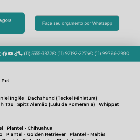
agora
Faça seu orçamento por Whatsapp
(11) 5555-3932
(11) 92192-2274
(11) 99786-2980
 Pet
niel Inglês
Dachshund (Teckel Miniatura)
hih Tzu
Spitz Alemão (Lulu da Pomerania)
Whippet
el
Plantel - Chihuahua
no
Plantel - Golden Retriever
Plantel - Maltês