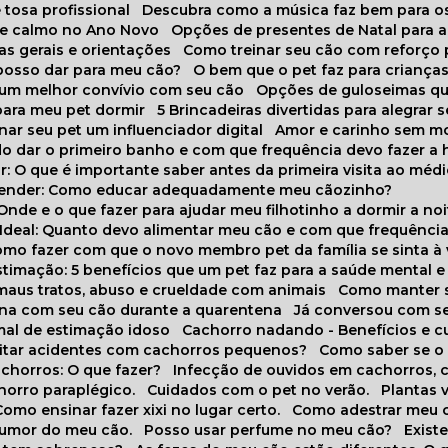
 tosa profissional
Descubra como a música faz bem para o
o e calmo no Ano Novo
Opções de presentes de Natal para a
cas gerais e orientações
Como treinar seu cão com reforço 
 posso dar para meu cão?
O bem que o pet faz para criança
a um melhor convívio com seu cão
Opções de guloseimas qu
para meu pet dormir
5 Brincadeiras divertidas para alegrar 
rnar seu pet um influenciador digital
Amor e carinho sem 
do dar o primeiro banho e com que frequência devo fazer a 
r: O que é importante saber antes da primeira visita ao médi
prender: Como educar adequadamente meu cãozinho?
 Onde e o que fazer para ajudar meu filhotinho a dormir a no
o Ideal: Quanto devo alimentar meu cão e com que frequênci
Como fazer com que o novo membro pet da família se sinta à
stimação: 5 benefícios que um pet faz para a saúde mental e 
 maus tratos, abuso e crueldade com animais
Como manter s
tina com seu cão durante a quarentena
Já conversou com s
mal de estimação idoso
Cachorro nadando - Benefícios e 
evitar acidentes com cachorros pequenos?
Como saber se o
chorros: O que fazer?
Infecção de ouvidos em cachorros, 
horro paraplégico.
Cuidados com o pet no verão.
Plantas
Como ensinar fazer xixi no lugar certo.
Como adestrar meu 
 humor do meu cão.
Posso usar perfume no meu cão?
Exis