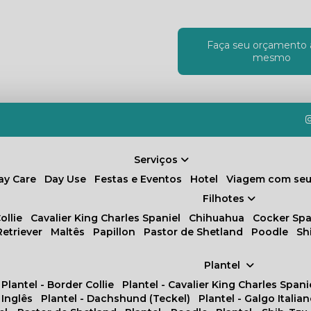
Faça seu orçamento 
!
mesmo
Serviços
Day Care
Day Use
Festas e Eventos
Hotel
Viagem com seu
Filhotes
ollie
Cavalier King Charles Spaniel
Chihuahua
Cocker Spa
Retriever
Maltês
Papillon
Pastor de Shetland
Poodle
S
Plantel
Plantel - Border Collie
Plantel - Cavalier King Charles Spani
 Inglês
Plantel - Dachshund (Teckel)
Plantel - Galgo Italia