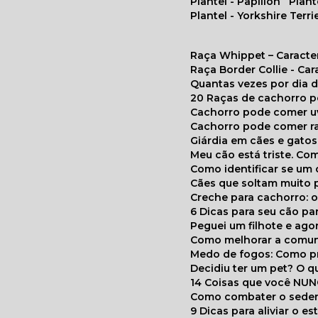
Plantel - Papillon
Plan
Plantel - Yorkshire Terri
Raça Whippet – Caracte
Raça Border Collie - Ca
Quantas vezes por dia
20 Raças de cachorro 
Cachorro pode comer u
Cachorro pode comer r
Giárdia em cães e gatos
Meu cão está triste. C
Como identificar se u
Cães que soltam muito 
Creche para cachorro: 
6 Dicas para seu cão p
Peguei um filhote e ag
Como melhorar a comu
Medo de fogos: Como p
Decidiu ter um pet? O
14 Coisas que você NU
Como combater o seden
9 Dicas para aliviar o e