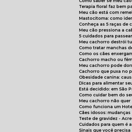
Como saber se meu cã
Terapia floral faz bem 
Meu cão está com reme
Mastocitoma: como ide
Conheça as 5 raças de 
Meu cão pressiona a c
5 cuidados para passea
Meu cachorro destrói t
Como tratar manchas de
Como os cães enxerga
Cachorro macho ou fêm
Meu cachorro pode do
Cachorro que puxa no p
Obesidade canina: cau
Dicas para alimentar seu
Está decidido: em São 
Como cuidar bem do se
Meu cachorro não quer
Como funciona um Hote
Cães idosos: mudança
Teste de gravidez - Ac
Cuidados para quem é 
Sinais que você precisa