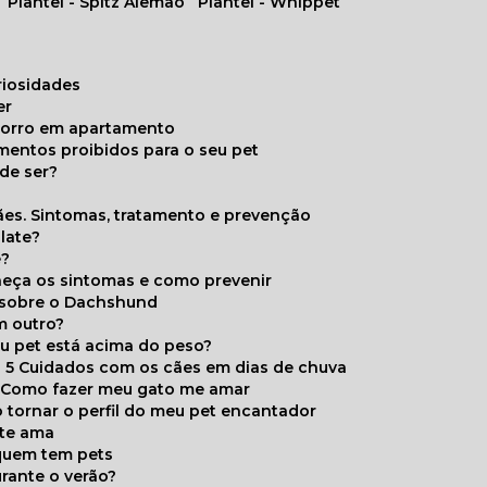
Plantel - Spitz Alemão
Plantel - Whippet
uriosidades
er
chorro em apartamento
limentos proibidos para o seu pet
de ser?
ães. Sintomas, tratamento e prevenção
late?
e?
onheça os sintomas e como prevenir
s sobre o Dachshund
m outro?
eu pet está acima do peso?
5 Cuidados com os cães em dias de chuva
Como fazer meu gato me amar
 tornar o perfil do meu pet encantador
 te ama
 quem tem pets
rante o verão?