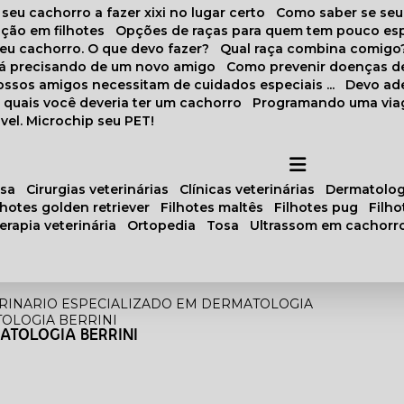
 seu cachorro a fazer xixi no lugar certo
Como saber se se
ação em filhotes
Opções de raças para quem tem pouco es
meu cachorro. O que devo fazer?
Qual raça combina comigo
stá precisando de um novo amigo
Como prevenir doenças d
 nossos amigos necessitam de cuidados especiais ...
Devo ad
as quais você deveria ter um cachorro
Programando uma via
vel. Microchip seu PET!
osa
cirurgias veterinárias
clínicas veterinárias
dermatolog
ilhotes golden retriever
filhotes maltês
filhotes pug
filh
oterapia veterinária
ortopedia
tosa
ultrassom em cachorr
RINARIO ESPECIALIZADO EM DERMATOLOGIA
TOLOGIA BERRINI
ATOLOGIA BERRINI