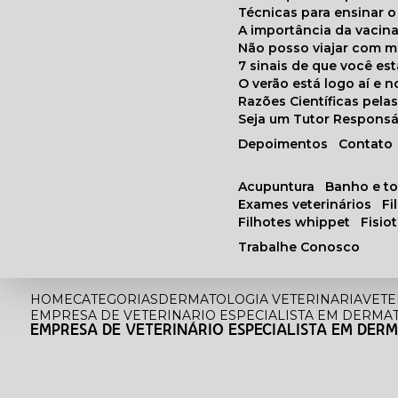
Técnicas para ensinar o
A importância da vacin
Não posso viajar com 
7 sinais de que você e
O verão está logo aí e
Razões Científicas pel
Seja um Tutor Responsá
Depoimentos
Contato
acupuntura
banho e t
exames veterinários
f
filhotes whippet
fisi
Trabalhe Conosco
HOME
CATEGORIAS
DERMATOLOGIA VETERINARIA
VETE
EMPRESA DE VETERINARIO ESPECIALISTA EM DERMA
EMPRESA DE VETERINÁRIO ESPECIALISTA EM DERM