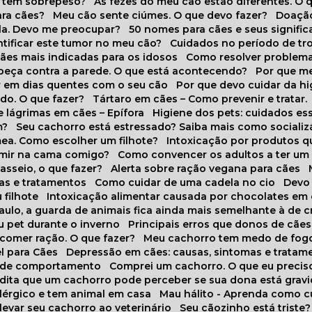
o tem sobrepeso?
As fezes do meu cão estão diferentes. O 
para cães?
Meu cão sente ciúmes. O que devo fazer?
Doaçã
la. Devo me preocupar?
50 nomes para cães e seus signifi
ntificar este tumor no meu cão?
Cuidados no período de tr
cães mais indicadas para os idosos
Como resolver problema
abeça contra a parede. O que está acontecendo?
Por que 
r em dias quentes com o seu cão
Por que devo cuidar da h
udo. O que fazer?
Tártaro em cães – Como prevenir e tratar.
 lágrimas em cães – Epífora
Higiene dos pets: cuidados es
m?
Seu cachorro está estressado? Saiba mais como socializá
ea. Como escolher um filhote?
Intoxicação por produtos 
rmir na cama comigo?
Como convencer os adultos a ter u
asseio, o que fazer?
Alerta sobre ração vegana para cães
sas e tratamentos
Como cuidar de uma cadela no cio
Dev
 filhote
Intoxicação alimentar causada por chocolates em
Paulo, a guarda de animais fica ainda mais semelhante à de c
u pet durante o inverno
Principais erros que donos de cã
 comer ração. O que fazer?
Meu cachorro tem medo de fogo
l para Cães
Depressão em cães: causas, sintomas e tratam
s de comportamento
Comprei um cachorro. O que eu precis
redita que um cachorro pode perceber se sua dona está grav
alérgico e tem animal em casa
Mau hálito - Aprenda como c
 levar seu cachorro ao veterinário
Seu cãozinho está triste?