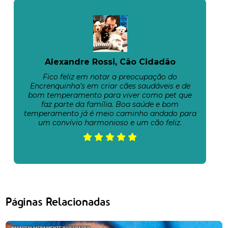
Alexandre Rossi, Cão Cidadão
Fico feliz em notar a preocupação do
Encrenquinha’s em criar cães saudáveis e de
bom temperamento para viver como pet que
faz parte da família. Boa saúde e bom
temperamento já é meio caminho andado para
um convívio harmonioso e um cão feliz.
Páginas Relacionadas