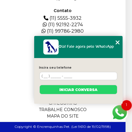
Contato
(11) 5555-3932
(11) 92192-2274
(11) 99786-2980
Menu
Olá! Fale agora pelo WhatsApp
HOME
QUEM SOMOS
DEPOIMENTOS
Insira seu telefone
PLANTEL
BLOG
SERVIÇOS
INICIAR CONVERSA
FILHOTES
CONTATO
CATEGORIAS
1
TRABALHE CONOSCO
MAPA DO SITE
Copyright © Encrenquinhas Pet. (Lei 9610 de 19/02/1998)