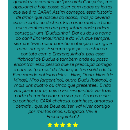
quando vi a carinha da “pessoinha” de pelos, me
apaixonei e hoje posso dizer com todas as letras
que ele é “o CARA”. Assim começou essa história
de amor que nasceu ao acaso, mas já deveria
estar escrita no destino. Eu o amo muito e todos
que o conhecem me perguntam onde podem
conseguir um “Duduzinho”. Daí eu dou o nome
do canil Encrenquinha’s e da Vivi, que sempre,
sempre teve maior carinho e atenção comigo e
meus amigos. E sempre que posso estou em
contato com o Encrenquinha’s, pois essa
“fábrica” de Dudus é também onde eu posso
encontrar essa pessoa que se preocupa comigo
e com os “primos” do Dudu que tem saído de lá.
E eu mando notícias deles – Nina, Dudu, Nina (de
Minas), Nino (argentino), outro Dudu (baiano), e
mais uns quatro ou cinco que presenteei. E não
vou parar por aí, pois o Encrenquinha’s vai fazer
parte da minha vida pra sempre. Graças a eles
eu conheci o CARA cheiroso, carinhoso, amoroso
demais… que, se Deus quiser, vai viver comigo
por muitos anos. Obrigada, Vivi e
Encrenquinha’s!