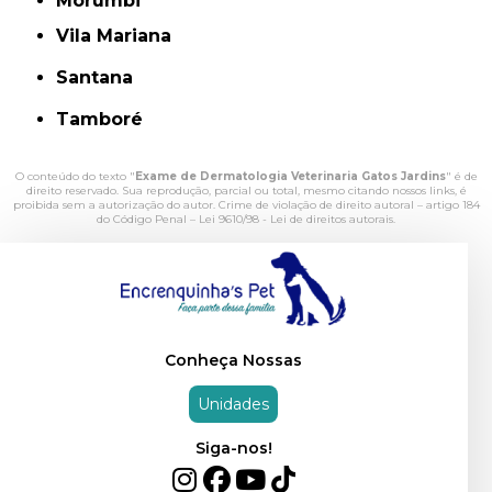
Morumbi
Vila Mariana
Santana
Tamboré
O conteúdo do texto "
Exame de Dermatologia Veterinaria Gatos Jardins
" é de
direito reservado. Sua reprodução, parcial ou total, mesmo citando nossos links, é
proibida sem a autorização do autor. Crime de violação de direito autoral – artigo 184
do Código Penal –
Lei 9610/98 - Lei de direitos autorais
.
Conheça Nossas
Unidades
Siga-nos!