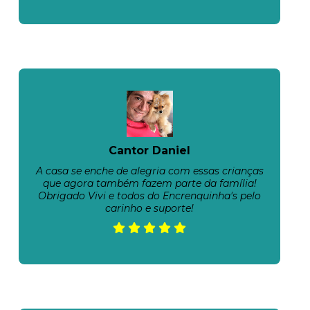
Cantor Daniel
A casa se enche de alegria com essas crianças
que agora também fazem parte da família!
Obrigado Vivi e todos do Encrenquinha's pelo
carinho e suporte!