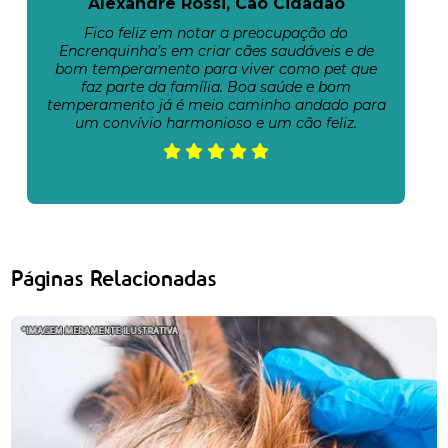
Alexandre Rossi, Cão Cidadão
Fico feliz em notar a preocupação do
Encrenquinha’s em criar cães saudáveis e de
bom temperamento para viver como pet que
faz parte da família. Boa saúde e bom
temperamento já é meio caminho andado para
um convívio harmonioso e um cão feliz.
Páginas Relacionadas