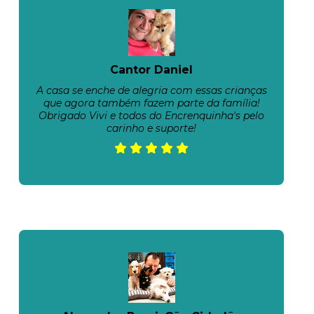
Cantor Daniel
A casa se enche de alegria com essas crianças
que agora também fazem parte da família!
Obrigado Vivi e todos do Encrenquinha's pelo
carinho e suporte!