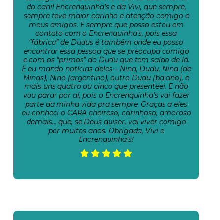
do canil Encrenquinha’s e da Vivi, que sempre,
sempre teve maior carinho e atenção comigo e
meus amigos. E sempre que posso estou em
contato com o Encrenquinha’s, pois essa
“fábrica” de Dudus é também onde eu posso
encontrar essa pessoa que se preocupa comigo
e com os “primos” do Dudu que tem saído de lá.
E eu mando notícias deles – Nina, Dudu, Nina (de
Minas), Nino (argentino), outro Dudu (baiano), e
mais uns quatro ou cinco que presenteei. E não
vou parar por aí, pois o Encrenquinha’s vai fazer
parte da minha vida pra sempre. Graças a eles
eu conheci o CARA cheiroso, carinhoso, amoroso
demais… que, se Deus quiser, vai viver comigo
por muitos anos. Obrigada, Vivi e
Encrenquinha’s!