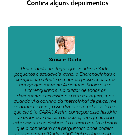
Confira alguns depoimentos
Xuxa e Dudu
Procurando um lugar que vendesse Yorks
pequenos e saudáveis, achei o Encrenquinha’s e
comprei um filhote pra dar de presente a uma
amiga que mora na Argentina. Sabia que o
Encrenquinha’s iria cuidar de todos os
documentos necessários para a viagem, mas
quando vi a carinha da “pessoinha” de pelos, me
apaixonei e hoje posso dizer com todas as letras
que ele é “o CARA”. Assim começou essa história
de amor que nasceu ao acaso, mas já deveria
estar escrita no destino. Eu o amo muito e todos
que o conhecem me perguntam onde podem
conseguir um “Duduzinho”. Daí eu dou o nome