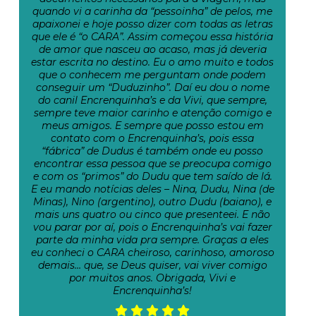
quando vi a carinha da “pessoinha” de pelos, me
apaixonei e hoje posso dizer com todas as letras
que ele é “o CARA”. Assim começou essa história
de amor que nasceu ao acaso, mas já deveria
estar escrita no destino. Eu o amo muito e todos
que o conhecem me perguntam onde podem
conseguir um “Duduzinho”. Daí eu dou o nome
do canil Encrenquinha’s e da Vivi, que sempre,
sempre teve maior carinho e atenção comigo e
meus amigos. E sempre que posso estou em
contato com o Encrenquinha’s, pois essa
“fábrica” de Dudus é também onde eu posso
encontrar essa pessoa que se preocupa comigo
e com os “primos” do Dudu que tem saído de lá.
E eu mando notícias deles – Nina, Dudu, Nina (de
Minas), Nino (argentino), outro Dudu (baiano), e
mais uns quatro ou cinco que presenteei. E não
vou parar por aí, pois o Encrenquinha’s vai fazer
parte da minha vida pra sempre. Graças a eles
eu conheci o CARA cheiroso, carinhoso, amoroso
demais… que, se Deus quiser, vai viver comigo
por muitos anos. Obrigada, Vivi e
Encrenquinha’s!