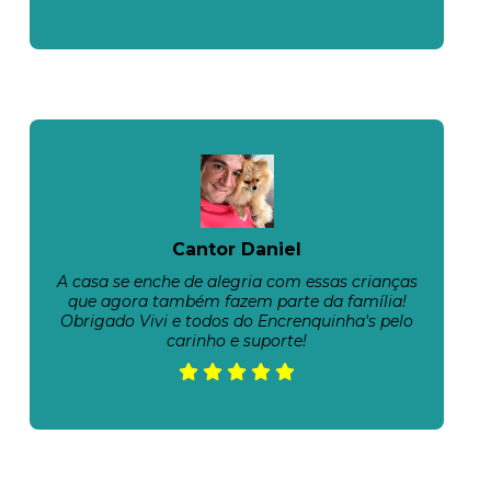
Cantor Daniel
A casa se enche de alegria com essas crianças
que agora também fazem parte da família!
Obrigado Vivi e todos do Encrenquinha's pelo
carinho e suporte!