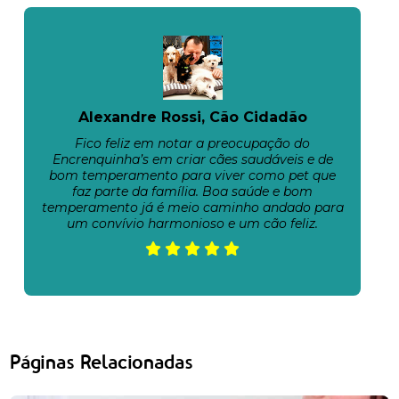
Alexandre Rossi, Cão Cidadão
Fico feliz em notar a preocupação do
Encrenquinha’s em criar cães saudáveis e de
bom temperamento para viver como pet que
faz parte da família. Boa saúde e bom
temperamento já é meio caminho andado para
um convívio harmonioso e um cão feliz.
Páginas Relacionadas