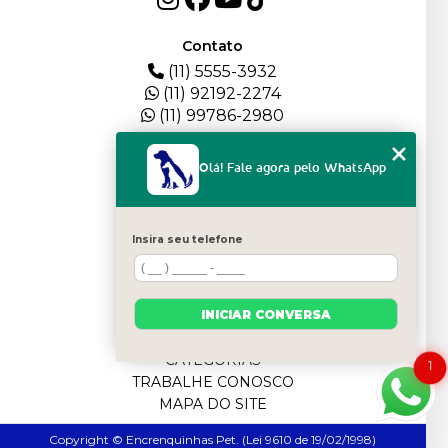
Contato
(11) 5555-3932
(11) 92192-2274
(11) 99786-2980
Menu
Olá! Fale agora pelo WhatsApp
HOME
QUEM SOMOS
DEPOIMENTOS
Insira seu telefone
PLANTEL
BLOG
SERVIÇOS
INICIAR CONVERSA
FILHOTES
CONTATO
CATEGORIAS
1
TRABALHE CONOSCO
MAPA DO SITE
Copyright © Encrenquinhas Pet. (Lei 9610 de 19/02/1998)