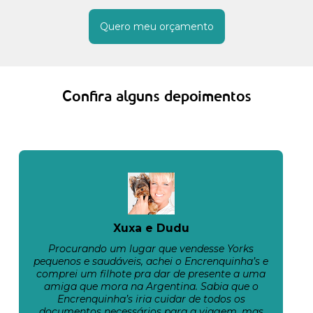
Quero meu orçamento
Confira alguns depoimentos
Xuxa e Dudu
Procurando um lugar que vendesse Yorks
pequenos e saudáveis, achei o Encrenquinha’s e
comprei um filhote pra dar de presente a uma
amiga que mora na Argentina. Sabia que o
Encrenquinha’s iria cuidar de todos os
documentos necessários para a viagem, mas