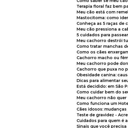
Como saber se meu cã
Terapia floral faz bem 
Meu cão está com reme
Mastocitoma: como ide
Conheça as 5 raças de 
Meu cão pressiona a c
5 cuidados para passea
Meu cachorro destrói t
Como tratar manchas de
Como os cães enxerga
Cachorro macho ou fêm
Meu cachorro pode do
Cachorro que puxa no p
Obesidade canina: cau
Dicas para alimentar seu
Está decidido: em São 
Como cuidar bem do se
Meu cachorro não quer
Como funciona um Hote
Cães idosos: mudança
Teste de gravidez - Ac
Cuidados para quem é 
Sinais que você precisa