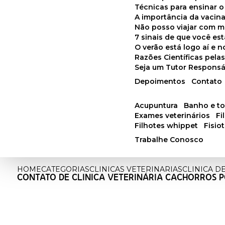
Técnicas para ensinar o
A importância da vacin
Não posso viajar com 
7 sinais de que você e
O verão está logo aí e
Razões Científicas pel
Seja um Tutor Responsá
Depoimentos
Contato
acupuntura
banho e t
exames veterinários
f
filhotes whippet
fisi
Trabalhe Conosco
HOME
CATEGORIAS
CLINICAS VETERINARIAS
CLINICA D
CONTATO DE CLINICA VETERINÁRIA CACHORROS 