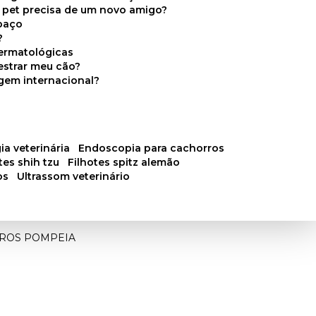
u pet precisa de um novo amigo?
paço
?
ermatológicas
estrar meu cão?
gem internacional?
ia veterinária
endoscopia para cachorros
otes shih tzu
filhotes spitz alemão
os
ultrassom veterinário
RROS POMPEIA