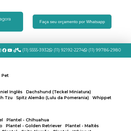
agora
Faça seu orçamento por Whatsapp
(11) 5555-3932
(11) 92192-2274
(11) 99786-2980
 Pet
niel Inglês
Dachshund (Teckel Miniatura)
hih Tzu
Spitz Alemão (Lulu da Pomerania)
Whippet
el
Plantel - Chihuahua
no
Plantel - Golden Retriever
Plantel - Maltês