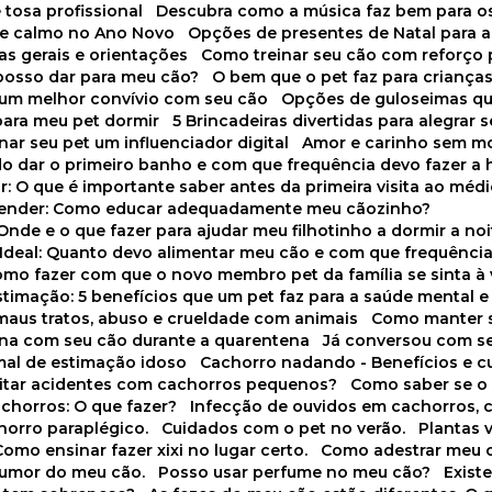
 tosa profissional
Descubra como a música faz bem para o
o e calmo no Ano Novo
Opções de presentes de Natal para a
cas gerais e orientações
Como treinar seu cão com reforço 
 posso dar para meu cão?
O bem que o pet faz para criança
a um melhor convívio com seu cão
Opções de guloseimas qu
para meu pet dormir
5 Brincadeiras divertidas para alegrar 
rnar seu pet um influenciador digital
Amor e carinho sem 
do dar o primeiro banho e com que frequência devo fazer a 
r: O que é importante saber antes da primeira visita ao médi
prender: Como educar adequadamente meu cãozinho?
 Onde e o que fazer para ajudar meu filhotinho a dormir a no
o Ideal: Quanto devo alimentar meu cão e com que frequênci
Como fazer com que o novo membro pet da família se sinta à
stimação: 5 benefícios que um pet faz para a saúde mental e 
 maus tratos, abuso e crueldade com animais
Como manter s
tina com seu cão durante a quarentena
Já conversou com s
mal de estimação idoso
Cachorro nadando - Benefícios e 
evitar acidentes com cachorros pequenos?
Como saber se o
chorros: O que fazer?
Infecção de ouvidos em cachorros, 
horro paraplégico.
Cuidados com o pet no verão.
Plantas
Como ensinar fazer xixi no lugar certo.
Como adestrar meu 
 humor do meu cão.
Posso usar perfume no meu cão?
Exis