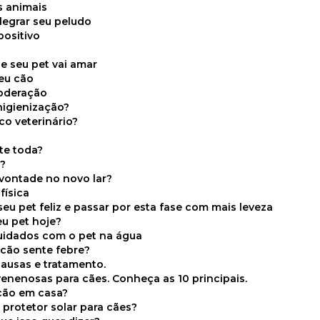
s animais
legrar seu peludo
positivo
s
e seu pet vai amar
seu cão
moderação
higienização?
co veterinário?
ite toda?
a?
 vontade no novo lar?
física
eu pet feliz e passar por esta fase com mais leveza
eu pet hoje?
cuidados com o pet na água
 cão sente febre?
causas e tratamento.
 venenosas para cães. Conheça as 10 principais.
cão em casa?
te protetor solar para cães?