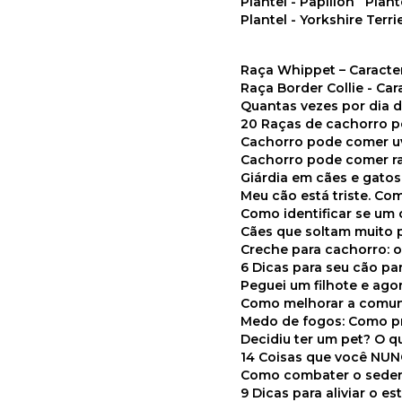
Plantel - Papillon
Plan
Plantel - Yorkshire Terri
Raça Whippet – Caracte
Raça Border Collie - Ca
Quantas vezes por dia
20 Raças de cachorro 
Cachorro pode comer u
Cachorro pode comer r
Giárdia em cães e gatos
Meu cão está triste. C
Como identificar se u
Cães que soltam muito 
Creche para cachorro: 
6 Dicas para seu cão p
Peguei um filhote e ag
Como melhorar a comu
Medo de fogos: Como p
Decidiu ter um pet? O
14 Coisas que você NU
Como combater o seden
9 Dicas para aliviar o e