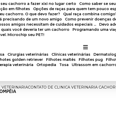
 seu cachorro a fazer xixi no lugar certo
Como saber se se
ação em filhotes
Opções de raças para quem tem pouco es
meu cachorro. O que devo fazer?
Qual raça combina comigo
stá precisando de um novo amigo
Como prevenir doenças d
 nossos amigos necessitam de cuidados especiais ...
Devo ad
as quais você deveria ter um cachorro
Programando uma via
vel. Microchip seu PET!
osa
cirurgias veterinárias
clínicas veterinárias
dermatolog
ilhotes golden retriever
filhotes maltês
filhotes pug
filh
oterapia veterinária
ortopedia
tosa
ultrassom em cachorr
E VETERINARIA
CONTATO DE CLINICA VETERINARIA CACHO
POMPÉIA