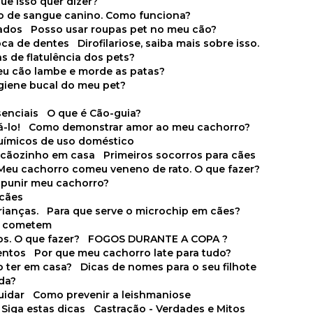
que isso quer dizer?
o de sangue canino. Como funciona?
cados
Posso usar roupas pet no meu cão?
oca de dentes
Dirofilariose, saiba mais sobre isso.
s de flatulência dos pets?
meu cão lambe e morde as patas?
igiene bucal do meu pet?
senciais
O que é Cão-guia?
-lo!
Como demonstrar amor ao meu cachorro?
químicos de uso doméstico
m cãozinho em casa
Primeiros socorros para cães
Meu cachorro comeu veneno de rato. O que fazer?
o punir meu cachorro?
 cães
rianças.
Para que serve o microchip em cães?
es cometem
s. O que fazer?
FOGOS DURANTE A COPA ?
entos
Por que meu cachorro late para tudo?
o ter em casa?
Dicas de nomes para o seu filhote
ida?
uidar
Como prevenir a leishmaniose
 Siga estas dicas
Castração - Verdades e Mitos