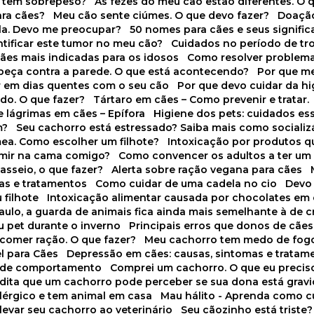
o tem sobrepeso?
As fezes do meu cão estão diferentes. O 
para cães?
Meu cão sente ciúmes. O que devo fazer?
Doaçã
la. Devo me preocupar?
50 nomes para cães e seus signifi
ntificar este tumor no meu cão?
Cuidados no período de tr
cães mais indicadas para os idosos
Como resolver problema
abeça contra a parede. O que está acontecendo?
Por que 
r em dias quentes com o seu cão
Por que devo cuidar da h
udo. O que fazer?
Tártaro em cães – Como prevenir e tratar.
 lágrimas em cães – Epífora
Higiene dos pets: cuidados es
m?
Seu cachorro está estressado? Saiba mais como socializá
ea. Como escolher um filhote?
Intoxicação por produtos 
rmir na cama comigo?
Como convencer os adultos a ter u
asseio, o que fazer?
Alerta sobre ração vegana para cães
sas e tratamentos
Como cuidar de uma cadela no cio
Dev
 filhote
Intoxicação alimentar causada por chocolates em
Paulo, a guarda de animais fica ainda mais semelhante à de c
u pet durante o inverno
Principais erros que donos de cã
 comer ração. O que fazer?
Meu cachorro tem medo de fogo
l para Cães
Depressão em cães: causas, sintomas e tratam
s de comportamento
Comprei um cachorro. O que eu precis
redita que um cachorro pode perceber se sua dona está grav
alérgico e tem animal em casa
Mau hálito - Aprenda como c
 levar seu cachorro ao veterinário
Seu cãozinho está triste?