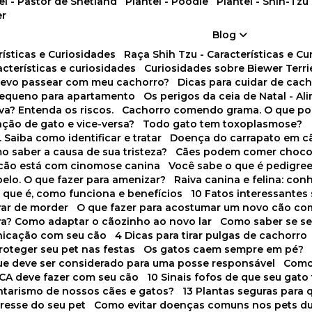
tel - Pastor de Shetland
Plantel - Poodle
Plantel - Shih-Tzu
er
Blog
rísticas e Curiosidades
Raça Shih Tzu - Características e C
racterísticas e curiosidades
Curiosidades sobre Biewer Terri
 devo passear com meu cachorro?
Dicas para cuidar de ca
pequeno para apartamento
Os perigos da ceia de Natal - A
va? Entenda os riscos.
Cachorro comendo grama. O que po
ação de gato e vice-versa?
Todo gato tem toxoplasmose?
. Saiba como identificar e tratar
Doença do carrapato em c
omo saber a causa de sua tristeza?
Cães podem comer choco
m cão está com cinomose canina
Você sabe o que é pedigre
pelo. O que fazer para amenizar?
Raiva canina e felina: c
o que é, como funciona e benefícios
10 Fatos interessante
arar de morder
O que fazer para acostumar um novo cão co
ora? Como adaptar o cãozinho ao novo lar
Como saber se s
nicação com seu cão
4 Dicas para tirar pulgas de cachorro
roteger seu pet nas festas
Os gatos caem sempre em pé?
 que deve ser considerado para uma posse responsável
Como
NCA deve fazer com seu cão
10 Sinais fofos de que seu gato
tarismo de nossos cães e gatos?
13 Plantas seguras para
stresse do seu pet
Como evitar doenças comuns nos pets du