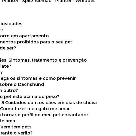
Plantel - Spitz Alemão
Plantel - Whippet
uriosidades
er
chorro em apartamento
limentos proibidos para o seu pet
de ser?
ães. Sintomas, tratamento e prevenção
late?
e?
onheça os sintomas e como prevenir
s sobre o Dachshund
m outro?
eu pet está acima do peso?
5 Cuidados com os cães em dias de chuva
Como fazer meu gato me amar
 tornar o perfil do meu pet encantador
 te ama
 quem tem pets
rante o verão?