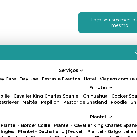
Faça seu orçamento 
!
mesmo
Serviços
Day Care
Day Use
Festas e Eventos
Hotel
Viagem com seu
Filhotes
ollie
Cavalier King Charles Spaniel
Chihuahua
Cocker Spa
Retriever
Maltês
Papillon
Pastor de Shetland
Poodle
S
Plantel
Plantel - Border Collie
Plantel - Cavalier King Charles Spani
 Inglês
Plantel - Dachshund (Teckel)
Plantel - Galgo Italia