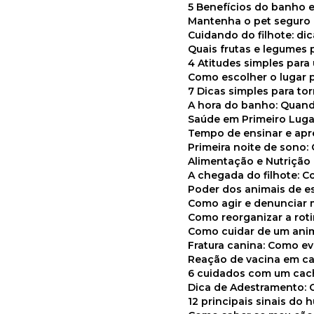
5 Benefícios do banho e
Mantenha o pet segur
Cuidando do filhote: di
Quais frutas e legumes
4 Atitudes simples par
Como escolher o lugar 
7 Dicas simples para to
A hora do banho: Quan
Saúde em Primeiro Luga
Tempo de ensinar e a
Primeira noite de sono:
Alimentação e Nutriçã
A chegada do filhote: 
Poder dos animais de e
Como agir e denunciar
Como reorganizar a ro
Como cuidar de um ani
Fratura canina: Como 
Reação de vacina em ca
6 cuidados com um cac
Dica de Adestramento: 
12 principais sinais do