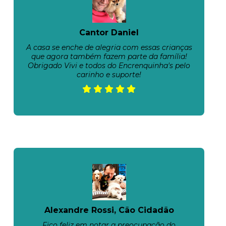
Cantor Daniel
A casa se enche de alegria com essas crianças
que agora também fazem parte da família!
Obrigado Vivi e todos do Encrenquinha's pelo
carinho e suporte!
Alexandre Rossi, Cão Cidadão
Fico feliz em notar a preocupação do