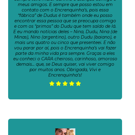
meus amigos. E sempre que posso estou em
contato com o Encrenquinha’s, pois essa
“fábrica” de Dudus é também onde eu posso
encontrar essa pessoa que se preocupa comigo
e com os “primos” do Dudu que tem saído de lá.
E eu mando notícias deles – Nina, Dudu, Nina (de
Minas), Nino (argentino), outro Dudu (baiano), e
mais uns quatro ou cinco que presenteei. E não
vou parar por aí, pois o Encrenquinha’s vai fazer
parte da minha vida pra sempre. Graças a eles
eu conheci o CARA cheiroso, carinhoso, amoroso
demais… que, se Deus quiser, vai viver comigo
por muitos anos. Obrigada, Vivi e
Encrenquinha’s!