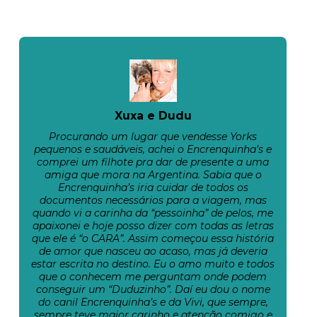
Xuxa e Dudu
Procurando um lugar que vendesse Yorks
pequenos e saudáveis, achei o Encrenquinha’s e
comprei um filhote pra dar de presente a uma
amiga que mora na Argentina. Sabia que o
Encrenquinha’s iria cuidar de todos os
documentos necessários para a viagem, mas
quando vi a carinha da “pessoinha” de pelos, me
apaixonei e hoje posso dizer com todas as letras
que ele é “o CARA”. Assim começou essa história
de amor que nasceu ao acaso, mas já deveria
estar escrita no destino. Eu o amo muito e todos
que o conhecem me perguntam onde podem
conseguir um “Duduzinho”. Daí eu dou o nome
do canil Encrenquinha’s e da Vivi, que sempre,
sempre teve maior carinho e atenção comigo e