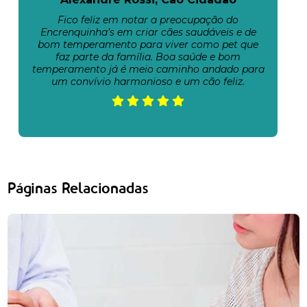
Fico feliz em notar a preocupação do
Encrenquinha’s em criar cães saudáveis e de
bom temperamento para viver como pet que
faz parte da família. Boa saúde e bom
temperamento já é meio caminho andado para
um convívio harmonioso e um cão feliz.
Páginas Relacionadas