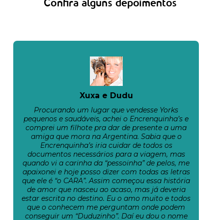
Confira alguns depoimentos
Xuxa e Dudu
Procurando um lugar que vendesse Yorks
pequenos e saudáveis, achei o Encrenquinha’s e
comprei um filhote pra dar de presente a uma
amiga que mora na Argentina. Sabia que o
Encrenquinha’s iria cuidar de todos os
documentos necessários para a viagem, mas
quando vi a carinha da “pessoinha” de pelos, me
apaixonei e hoje posso dizer com todas as letras
que ele é “o CARA”. Assim começou essa história
de amor que nasceu ao acaso, mas já deveria
estar escrita no destino. Eu o amo muito e todos
que o conhecem me perguntam onde podem
conseguir um “Duduzinho”. Daí eu dou o nome