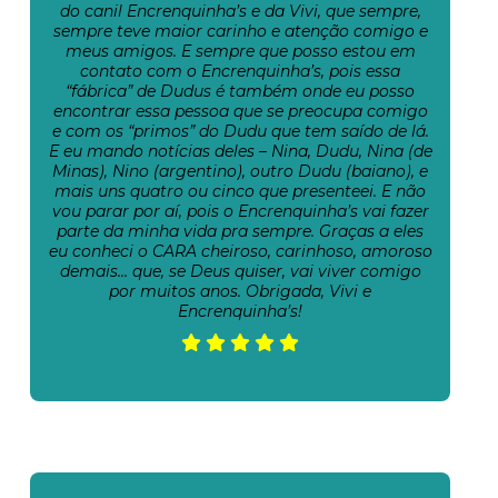
do canil Encrenquinha’s e da Vivi, que sempre,
sempre teve maior carinho e atenção comigo e
meus amigos. E sempre que posso estou em
contato com o Encrenquinha’s, pois essa
“fábrica” de Dudus é também onde eu posso
encontrar essa pessoa que se preocupa comigo
e com os “primos” do Dudu que tem saído de lá.
E eu mando notícias deles – Nina, Dudu, Nina (de
Minas), Nino (argentino), outro Dudu (baiano), e
mais uns quatro ou cinco que presenteei. E não
vou parar por aí, pois o Encrenquinha’s vai fazer
parte da minha vida pra sempre. Graças a eles
eu conheci o CARA cheiroso, carinhoso, amoroso
demais… que, se Deus quiser, vai viver comigo
por muitos anos. Obrigada, Vivi e
Encrenquinha’s!