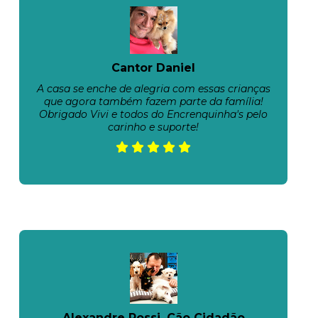
Cantor Daniel
A casa se enche de alegria com essas crianças
que agora também fazem parte da família!
Obrigado Vivi e todos do Encrenquinha's pelo
carinho e suporte!
Alexandre Rossi, Cão Cidadão