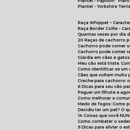
Plantel - Papillon
Plan
Plantel - Yorkshire Terri
Raça Whippet – Caracte
Raça Border Collie - Ca
Quantas vezes por dia
20 Raças de cachorro 
Cachorro pode comer u
Cachorro pode comer r
Giárdia em cães e gatos
Meu cão está triste. C
Como identificar se u
Cães que soltam muito 
Creche para cachorro: 
6 Dicas para seu cão p
Peguei um filhote e ag
Como melhorar a comu
Medo de fogos: Como p
Decidiu ter um pet? O
14 Coisas que você NU
Como combater o seden
9 Dicas para aliviar o e