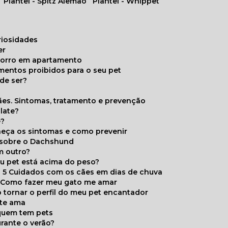
Plantel - Spitz Alemão
Plantel - Whippet
uriosidades
er
chorro em apartamento
limentos proibidos para o seu pet
de ser?
ães. Sintomas, tratamento e prevenção
late?
e?
onheça os sintomas e como prevenir
s sobre o Dachshund
m outro?
eu pet está acima do peso?
5 Cuidados com os cães em dias de chuva
Como fazer meu gato me amar
 tornar o perfil do meu pet encantador
 te ama
 quem tem pets
rante o verão?