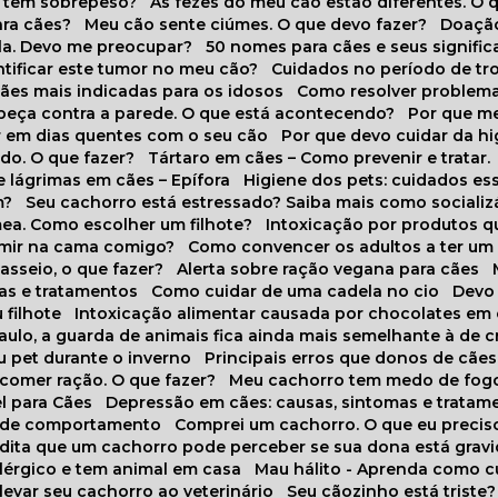
o tem sobrepeso?
As fezes do meu cão estão diferentes. O 
para cães?
Meu cão sente ciúmes. O que devo fazer?
Doaçã
la. Devo me preocupar?
50 nomes para cães e seus signifi
ntificar este tumor no meu cão?
Cuidados no período de tr
cães mais indicadas para os idosos
Como resolver problema
abeça contra a parede. O que está acontecendo?
Por que 
r em dias quentes com o seu cão
Por que devo cuidar da h
udo. O que fazer?
Tártaro em cães – Como prevenir e tratar.
 lágrimas em cães – Epífora
Higiene dos pets: cuidados es
m?
Seu cachorro está estressado? Saiba mais como socializá
ea. Como escolher um filhote?
Intoxicação por produtos 
rmir na cama comigo?
Como convencer os adultos a ter u
asseio, o que fazer?
Alerta sobre ração vegana para cães
sas e tratamentos
Como cuidar de uma cadela no cio
Dev
 filhote
Intoxicação alimentar causada por chocolates em
Paulo, a guarda de animais fica ainda mais semelhante à de c
u pet durante o inverno
Principais erros que donos de cã
 comer ração. O que fazer?
Meu cachorro tem medo de fogo
l para Cães
Depressão em cães: causas, sintomas e tratam
s de comportamento
Comprei um cachorro. O que eu precis
redita que um cachorro pode perceber se sua dona está grav
alérgico e tem animal em casa
Mau hálito - Aprenda como c
 levar seu cachorro ao veterinário
Seu cãozinho está triste?