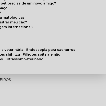
u pet precisa de um novo amigo?
paço
?
ermatológicas
estrar meu cão?
gem internacional?
ia veterinária
endoscopia para cachorros
otes shih tzu
filhotes spitz alemão
os
ultrassom veterinário
HEIROS