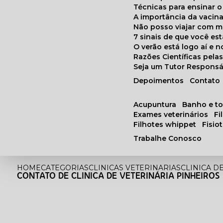
Técnicas para ensinar o
A importância da vacin
Não posso viajar com 
7 sinais de que você e
O verão está logo aí e
Razões Científicas pel
Seja um Tutor Responsá
Depoimentos
Contato
acupuntura
banho e t
exames veterinários
f
filhotes whippet
fisi
Trabalhe Conosco
HOME
CATEGORIAS
CLINICAS VETERINARIAS
CLINICA D
CONTATO DE CLINICA DE VETERINÁRIA PINHEIROS