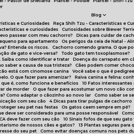
tel - Pastor de Shetland
Plantel - Poodle
Plantel - Shih-Tzu
er
Blog
rísticas e Curiosidades
Raça Shih Tzu - Características e C
racterísticas e curiosidades
Curiosidades sobre Biewer Terri
 devo passear com meu cachorro?
Dicas para cuidar de ca
pequeno para apartamento
Os perigos da ceia de Natal - A
va? Entenda os riscos.
Cachorro comendo grama. O que po
ação de gato e vice-versa?
Todo gato tem toxoplasmose?
. Saiba como identificar e tratar
Doença do carrapato em c
omo saber a causa de sua tristeza?
Cães podem comer choco
m cão está com cinomose canina
Você sabe o que é pedigre
pelo. O que fazer para amenizar?
Raiva canina e felina: c
o que é, como funciona e benefícios
10 Fatos interessante
arar de morder
O que fazer para acostumar um novo cão co
ora? Como adaptar o cãozinho ao novo lar
Como saber se s
nicação com seu cão
4 Dicas para tirar pulgas de cachorro
roteger seu pet nas festas
Os gatos caem sempre em pé?
 que deve ser considerado para uma posse responsável
Como
NCA deve fazer com seu cão
10 Sinais fofos de que seu gato
tarismo de nossos cães e gatos?
13 Plantas seguras para
stresse do seu pet
Como evitar doenças comuns nos pets du