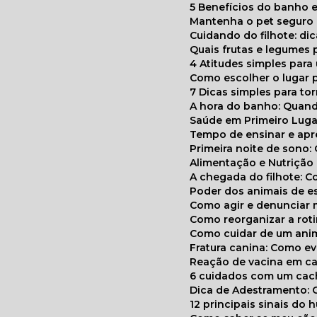
5 Benefícios do banho e
Mantenha o pet segur
Cuidando do filhote: di
Quais frutas e legumes
4 Atitudes simples par
Como escolher o lugar 
7 Dicas simples para to
A hora do banho: Quan
Saúde em Primeiro Luga
Tempo de ensinar e a
Primeira noite de sono:
Alimentação e Nutriçã
A chegada do filhote: 
Poder dos animais de e
Como agir e denunciar
Como reorganizar a ro
Como cuidar de um ani
Fratura canina: Como 
Reação de vacina em ca
6 cuidados com um cac
Dica de Adestramento: 
12 principais sinais do