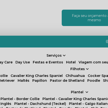
Faça seu orçamento 
!
mesmo
Serviços
Day Care
Day Use
Festas e Eventos
Hotel
Viagem com seu
Filhotes
ollie
Cavalier King Charles Spaniel
Chihuahua
Cocker Spa
Retriever
Maltês
Papillon
Pastor de Shetland
Poodle
S
Plantel
Plantel - Border Collie
Plantel - Cavalier King Charles Spani
 Inglês
Plantel - Dachshund (Teckel)
Plantel - Galgo Italia