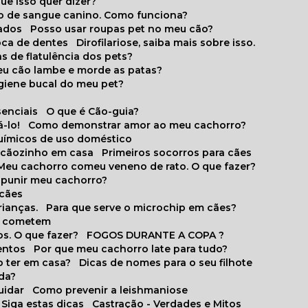
que isso quer dizer?
o de sangue canino. Como funciona?
cados
Posso usar roupas pet no meu cão?
oca de dentes
Dirofilariose, saiba mais sobre isso.
s de flatulência dos pets?
meu cão lambe e morde as patas?
igiene bucal do meu pet?
senciais
O que é Cão-guia?
-lo!
Como demonstrar amor ao meu cachorro?
químicos de uso doméstico
m cãozinho em casa
Primeiros socorros para cães
Meu cachorro comeu veneno de rato. O que fazer?
o punir meu cachorro?
 cães
rianças.
Para que serve o microchip em cães?
es cometem
s. O que fazer?
FOGOS DURANTE A COPA ?
entos
Por que meu cachorro late para tudo?
o ter em casa?
Dicas de nomes para o seu filhote
ida?
uidar
Como prevenir a leishmaniose
 Siga estas dicas
Castração - Verdades e Mitos