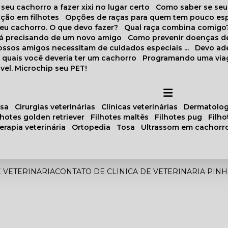
 seu cachorro a fazer xixi no lugar certo
Como saber se se
ação em filhotes
Opções de raças para quem tem pouco es
meu cachorro. O que devo fazer?
Qual raça combina comigo
stá precisando de um novo amigo
Como prevenir doenças d
 nossos amigos necessitam de cuidados especiais ...
Devo ad
as quais você deveria ter um cachorro
Programando uma via
vel. Microchip seu PET!
osa
cirurgias veterinárias
clínicas veterinárias
dermatolog
ilhotes golden retriever
filhotes maltês
filhotes pug
filh
oterapia veterinária
ortopedia
tosa
ultrassom em cachorr
E VETERINARIA
CONTATO DE CLINICA DE VETERINARIA PIN