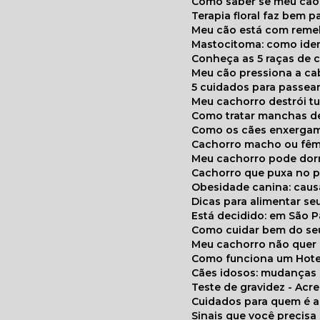
Como saber se meu cã
Terapia floral faz bem 
Meu cão está com reme
Mastocitoma: como ide
Conheça as 5 raças de 
Meu cão pressiona a c
5 cuidados para passea
Meu cachorro destrói t
Como tratar manchas de
Como os cães enxerga
Cachorro macho ou fêm
Meu cachorro pode do
Cachorro que puxa no p
Obesidade canina: cau
Dicas para alimentar seu
Está decidido: em São 
Como cuidar bem do se
Meu cachorro não quer
Como funciona um Hote
Cães idosos: mudança
Teste de gravidez - Ac
Cuidados para quem é 
Sinais que você precisa