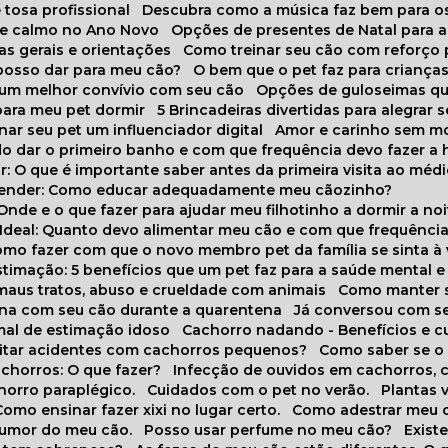
 tosa profissional
Descubra como a música faz bem para o
o e calmo no Ano Novo
Opções de presentes de Natal para a
cas gerais e orientações
Como treinar seu cão com reforço 
 posso dar para meu cão?
O bem que o pet faz para criança
a um melhor convívio com seu cão
Opções de guloseimas qu
para meu pet dormir
5 Brincadeiras divertidas para alegrar 
rnar seu pet um influenciador digital
Amor e carinho sem 
do dar o primeiro banho e com que frequência devo fazer a 
r: O que é importante saber antes da primeira visita ao médi
prender: Como educar adequadamente meu cãozinho?
 Onde e o que fazer para ajudar meu filhotinho a dormir a no
o Ideal: Quanto devo alimentar meu cão e com que frequênci
Como fazer com que o novo membro pet da família se sinta à
stimação: 5 benefícios que um pet faz para a saúde mental e 
 maus tratos, abuso e crueldade com animais
Como manter s
tina com seu cão durante a quarentena
Já conversou com s
mal de estimação idoso
Cachorro nadando - Benefícios e 
evitar acidentes com cachorros pequenos?
Como saber se o
chorros: O que fazer?
Infecção de ouvidos em cachorros, 
horro paraplégico.
Cuidados com o pet no verão.
Plantas
Como ensinar fazer xixi no lugar certo.
Como adestrar meu 
 humor do meu cão.
Posso usar perfume no meu cão?
Exis