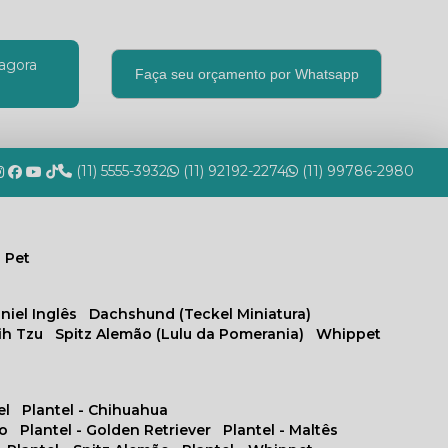
agora
Faça seu orçamento por Whatsapp
(11) 5555-3932
(11) 92192-2274
(11) 99786-2980
 Pet
niel Inglês
Dachshund (Teckel Miniatura)
hih Tzu
Spitz Alemão (Lulu da Pomerania)
Whippet
el
Plantel - Chihuahua
no
Plantel - Golden Retriever
Plantel - Maltês