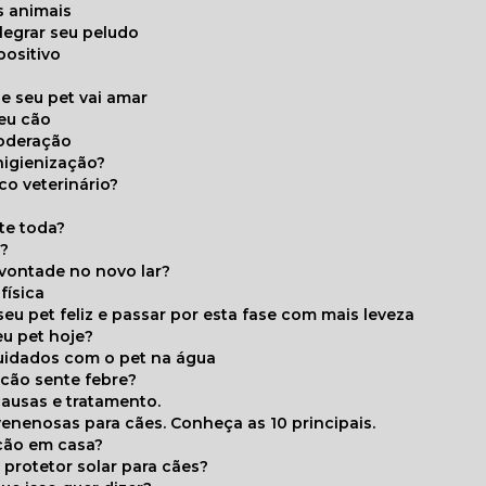
s animais
legrar seu peludo
positivo
s
e seu pet vai amar
seu cão
moderação
higienização?
co veterinário?
ite toda?
a?
 vontade no novo lar?
física
eu pet feliz e passar por esta fase com mais leveza
eu pet hoje?
cuidados com o pet na água
 cão sente febre?
causas e tratamento.
 venenosas para cães. Conheça as 10 principais.
cão em casa?
te protetor solar para cães?