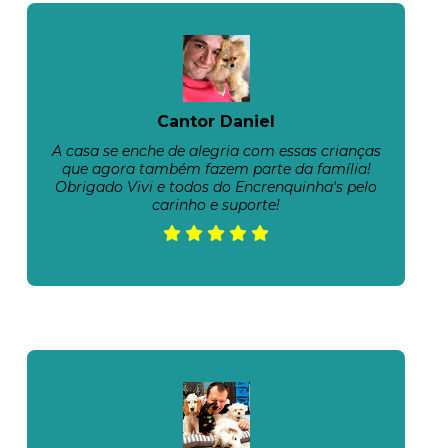
Cantor Daniel
A casa se enche de alegria com essas crianças
que agora também fazem parte da família!
Obrigado Vivi e todos do Encrenquinha's pelo
carinho e suporte!