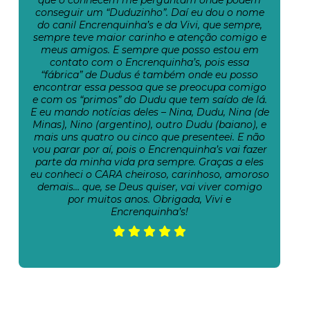
conseguir um “Duduzinho”. Daí eu dou o nome
do canil Encrenquinha’s e da Vivi, que sempre,
sempre teve maior carinho e atenção comigo e
meus amigos. E sempre que posso estou em
contato com o Encrenquinha’s, pois essa
“fábrica” de Dudus é também onde eu posso
encontrar essa pessoa que se preocupa comigo
e com os “primos” do Dudu que tem saído de lá.
E eu mando notícias deles – Nina, Dudu, Nina (de
Minas), Nino (argentino), outro Dudu (baiano), e
mais uns quatro ou cinco que presenteei. E não
vou parar por aí, pois o Encrenquinha’s vai fazer
parte da minha vida pra sempre. Graças a eles
eu conheci o CARA cheiroso, carinhoso, amoroso
demais… que, se Deus quiser, vai viver comigo
por muitos anos. Obrigada, Vivi e
Encrenquinha’s!