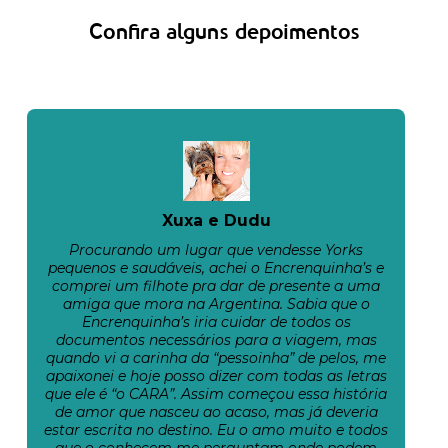
Confira alguns depoimentos
Xuxa e Dudu
Procurando um lugar que vendesse Yorks
pequenos e saudáveis, achei o Encrenquinha’s e
comprei um filhote pra dar de presente a uma
amiga que mora na Argentina. Sabia que o
Encrenquinha’s iria cuidar de todos os
documentos necessários para a viagem, mas
quando vi a carinha da “pessoinha” de pelos, me
apaixonei e hoje posso dizer com todas as letras
que ele é “o CARA”. Assim começou essa história
de amor que nasceu ao acaso, mas já deveria
estar escrita no destino. Eu o amo muito e todos
que o conhecem me perguntam onde podem