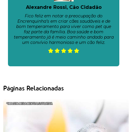
Alexandre Rossi, Cão Cidadão
Fico feliz em notar a preocupação do
Encrenquinha’s em criar cães saudáveis e de
bom temperamento para viver como pet que
faz parte da família. Boa saúde e bom
temperamento já é meio caminho andado para
um convívio harmonioso e um cão feliz.
Páginas Relacionadas