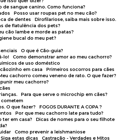
que isso quer dizer?
o de sangue canino. Como funciona?
cados
Posso usar roupas pet no meu cão?
oca de dentes
Dirofilariose, saiba mais sobre isso.
s de flatulência dos pets?
meu cão lambe e morde as patas?
igiene bucal do meu pet?
senciais
O que é Cão-guia?
-lo!
Como demonstrar amor ao meu cachorro?
químicos de uso doméstico
m cãozinho em casa
Primeiros socorros para cães
Meu cachorro comeu veneno de rato. O que fazer?
o punir meu cachorro?
 cães
rianças.
Para que serve o microchip em cães?
es cometem
s. O que fazer?
FOGOS DURANTE A COPA ?
entos
Por que meu cachorro late para tudo?
o ter em casa?
Dicas de nomes para o seu filhote
ida?
uidar
Como prevenir a leishmaniose
 Siga estas dicas
Castração - Verdades e Mitos