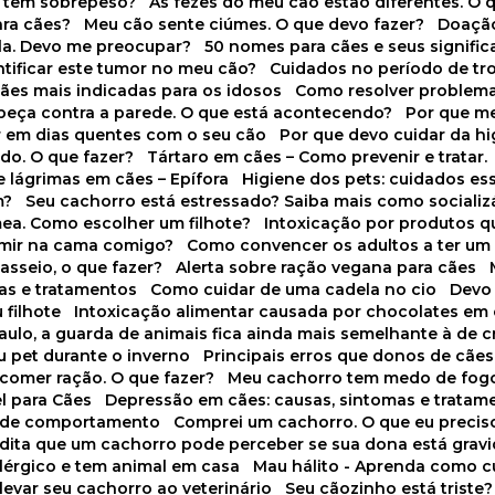
o tem sobrepeso?
As fezes do meu cão estão diferentes. O 
para cães?
Meu cão sente ciúmes. O que devo fazer?
Doaçã
la. Devo me preocupar?
50 nomes para cães e seus signifi
ntificar este tumor no meu cão?
Cuidados no período de tr
cães mais indicadas para os idosos
Como resolver problema
abeça contra a parede. O que está acontecendo?
Por que 
r em dias quentes com o seu cão
Por que devo cuidar da h
udo. O que fazer?
Tártaro em cães – Como prevenir e tratar.
 lágrimas em cães – Epífora
Higiene dos pets: cuidados es
m?
Seu cachorro está estressado? Saiba mais como socializá
ea. Como escolher um filhote?
Intoxicação por produtos 
rmir na cama comigo?
Como convencer os adultos a ter u
asseio, o que fazer?
Alerta sobre ração vegana para cães
sas e tratamentos
Como cuidar de uma cadela no cio
Dev
 filhote
Intoxicação alimentar causada por chocolates em
Paulo, a guarda de animais fica ainda mais semelhante à de c
u pet durante o inverno
Principais erros que donos de cã
 comer ração. O que fazer?
Meu cachorro tem medo de fogo
l para Cães
Depressão em cães: causas, sintomas e tratam
s de comportamento
Comprei um cachorro. O que eu precis
redita que um cachorro pode perceber se sua dona está grav
alérgico e tem animal em casa
Mau hálito - Aprenda como c
 levar seu cachorro ao veterinário
Seu cãozinho está triste?