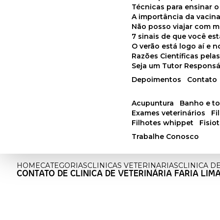
Técnicas para ensinar o
A importância da vacin
Não posso viajar com 
7 sinais de que você e
O verão está logo aí e
Razões Científicas pel
Seja um Tutor Responsá
Depoimentos
Contato
acupuntura
banho e t
exames veterinários
f
filhotes whippet
fisi
Trabalhe Conosco
HOME
CATEGORIAS
CLINICAS VETERINARIAS
CLINICA D
CONTATO DE CLINICA DE VETERINÁRIA FARIA LIM