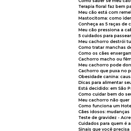
Como saber se meu cã
Terapia floral faz bem 
Meu cão está com reme
Mastocitoma: como ide
Conheça as 5 raças de 
Meu cão pressiona a c
5 cuidados para passea
Meu cachorro destrói t
Como tratar manchas de
Como os cães enxerga
Cachorro macho ou fêm
Meu cachorro pode do
Cachorro que puxa no p
Obesidade canina: cau
Dicas para alimentar seu
Está decidido: em São 
Como cuidar bem do se
Meu cachorro não quer
Como funciona um Hote
Cães idosos: mudança
Teste de gravidez - Ac
Cuidados para quem é 
Sinais que você precisa