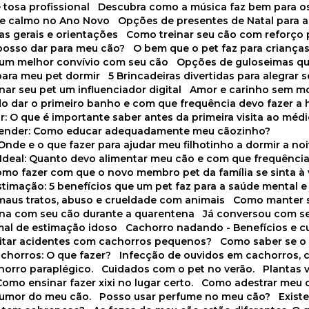
 tosa profissional
Descubra como a música faz bem para o
o e calmo no Ano Novo
Opções de presentes de Natal para a
cas gerais e orientações
Como treinar seu cão com reforço 
 posso dar para meu cão?
O bem que o pet faz para criança
a um melhor convívio com seu cão
Opções de guloseimas qu
para meu pet dormir
5 Brincadeiras divertidas para alegrar 
rnar seu pet um influenciador digital
Amor e carinho sem 
do dar o primeiro banho e com que frequência devo fazer a 
r: O que é importante saber antes da primeira visita ao médi
prender: Como educar adequadamente meu cãozinho?
 Onde e o que fazer para ajudar meu filhotinho a dormir a no
o Ideal: Quanto devo alimentar meu cão e com que frequênci
Como fazer com que o novo membro pet da família se sinta à
stimação: 5 benefícios que um pet faz para a saúde mental e 
 maus tratos, abuso e crueldade com animais
Como manter s
tina com seu cão durante a quarentena
Já conversou com s
mal de estimação idoso
Cachorro nadando - Benefícios e 
evitar acidentes com cachorros pequenos?
Como saber se o
chorros: O que fazer?
Infecção de ouvidos em cachorros, 
horro paraplégico.
Cuidados com o pet no verão.
Plantas
Como ensinar fazer xixi no lugar certo.
Como adestrar meu 
 humor do meu cão.
Posso usar perfume no meu cão?
Exis