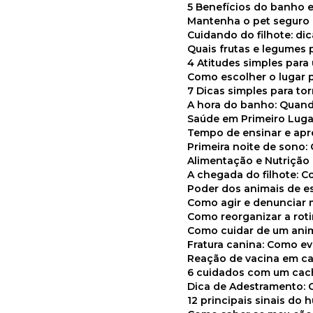
5 Benefícios do banho e
Mantenha o pet segur
Cuidando do filhote: di
Quais frutas e legumes
4 Atitudes simples par
Como escolher o lugar 
7 Dicas simples para to
A hora do banho: Quan
Saúde em Primeiro Luga
Tempo de ensinar e a
Primeira noite de sono:
Alimentação e Nutriçã
A chegada do filhote: 
Poder dos animais de e
Como agir e denunciar
Como reorganizar a ro
Como cuidar de um ani
Fratura canina: Como 
Reação de vacina em ca
6 cuidados com um cac
Dica de Adestramento: 
12 principais sinais do