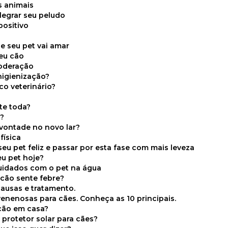
s animais
legrar seu peludo
positivo
s
e seu pet vai amar
seu cão
moderação
higienização?
co veterinário?
ite toda?
a?
 vontade no novo lar?
física
eu pet feliz e passar por esta fase com mais leveza
eu pet hoje?
cuidados com o pet na água
 cão sente febre?
causas e tratamento.
 venenosas para cães. Conheça as 10 principais.
cão em casa?
te protetor solar para cães?