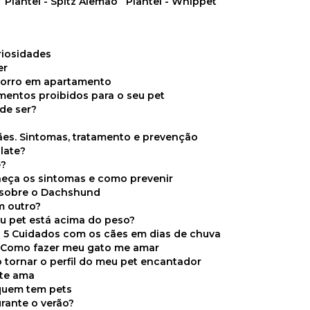
Plantel - Spitz Alemão
Plantel - Whippet
uriosidades
er
chorro em apartamento
limentos proibidos para o seu pet
de ser?
ães. Sintomas, tratamento e prevenção
late?
e?
onheça os sintomas e como prevenir
s sobre o Dachshund
m outro?
eu pet está acima do peso?
5 Cuidados com os cães em dias de chuva
Como fazer meu gato me amar
 tornar o perfil do meu pet encantador
 te ama
 quem tem pets
rante o verão?