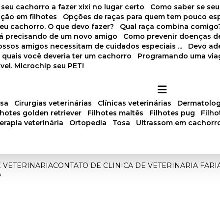
 seu cachorro a fazer xixi no lugar certo
Como saber se se
ação em filhotes
Opções de raças para quem tem pouco es
meu cachorro. O que devo fazer?
Qual raça combina comigo
stá precisando de um novo amigo
Como prevenir doenças d
 nossos amigos necessitam de cuidados especiais ...
Devo ad
as quais você deveria ter um cachorro
Programando uma via
vel. Microchip seu PET!
osa
cirurgias veterinárias
clínicas veterinárias
dermatolog
ilhotes golden retriever
filhotes maltês
filhotes pug
filh
oterapia veterinária
ortopedia
tosa
ultrassom em cachorr
E VETERINARIA
CONTATO DE CLINICA DE VETERINARIA FARI
A