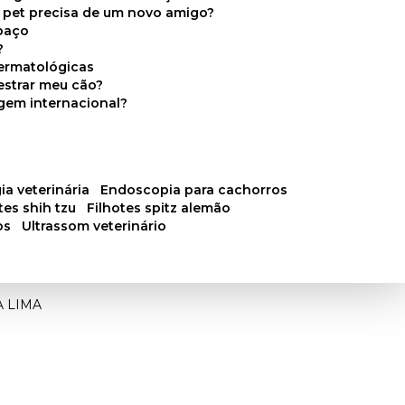
u pet precisa de um novo amigo?
paço
?
ermatológicas
estrar meu cão?
gem internacional?
ia veterinária
endoscopia para cachorros
otes shih tzu
filhotes spitz alemão
os
ultrassom veterinário
A LIMA