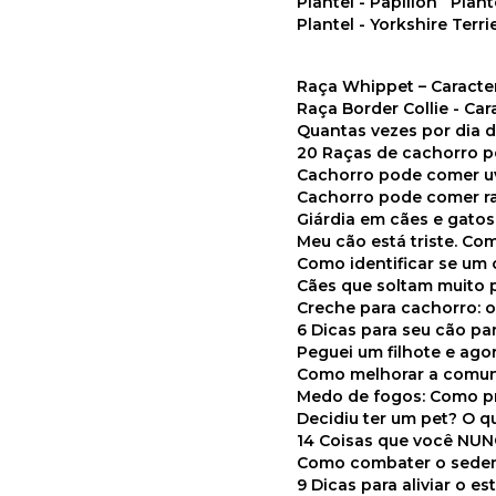
Plantel - Papillon
Plan
Plantel - Yorkshire Terri
Raça Whippet – Caracte
Raça Border Collie - Ca
Quantas vezes por dia
20 Raças de cachorro 
Cachorro pode comer u
Cachorro pode comer r
Giárdia em cães e gatos
Meu cão está triste. C
Como identificar se u
Cães que soltam muito 
Creche para cachorro: 
6 Dicas para seu cão p
Peguei um filhote e ag
Como melhorar a comu
Medo de fogos: Como p
Decidiu ter um pet? O
14 Coisas que você NU
Como combater o seden
9 Dicas para aliviar o e