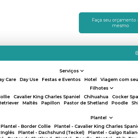
Faça seu orçamento 
!
mesmo
Serviços
Day Care
Day Use
Festas e Eventos
Hotel
Viagem com seu
Filhotes
ollie
Cavalier King Charles Spaniel
Chihuahua
Cocker Spa
Retriever
Maltês
Papillon
Pastor de Shetland
Poodle
S
Plantel
Plantel - Border Collie
Plantel - Cavalier King Charles Spani
 Inglês
Plantel - Dachshund (Teckel)
Plantel - Galgo Italia