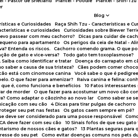
tel - Pastor de Shetland
Plantel - Poodle
Plantel - Shih-Tzu
er
Blog
rísticas e Curiosidades
Raça Shih Tzu - Características e C
racterísticas e curiosidades
Curiosidades sobre Biewer Terri
 devo passear com meu cachorro?
Dicas para cuidar de ca
pequeno para apartamento
Os perigos da ceia de Natal - A
va? Entenda os riscos.
Cachorro comendo grama. O que po
ação de gato e vice-versa?
Todo gato tem toxoplasmose?
. Saiba como identificar e tratar
Doença do carrapato em c
omo saber a causa de sua tristeza?
Cães podem comer choco
m cão está com cinomose canina
Você sabe o que é pedigre
pelo. O que fazer para amenizar?
Raiva canina e felina: c
o que é, como funciona e benefícios
10 Fatos interessante
arar de morder
O que fazer para acostumar um novo cão co
ora? Como adaptar o cãozinho ao novo lar
Como saber se s
nicação com seu cão
4 Dicas para tirar pulgas de cachorro
roteger seu pet nas festas
Os gatos caem sempre em pé?
 que deve ser considerado para uma posse responsável
Como
NCA deve fazer com seu cão
10 Sinais fofos de que seu gato
tarismo de nossos cães e gatos?
13 Plantas seguras para
stresse do seu pet
Como evitar doenças comuns nos pets du