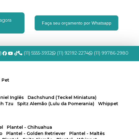
agora
Faça seu orçamento por Whatsapp
(11) 5555-3932
(11) 92192-2274
(11) 99786-2980
 Pet
niel Inglês
Dachshund (Teckel Miniatura)
hih Tzu
Spitz Alemão (Lulu da Pomerania)
Whippet
el
Plantel - Chihuahua
no
Plantel - Golden Retriever
Plantel - Maltês