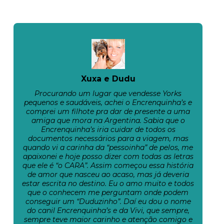
Xuxa e Dudu
Procurando um lugar que vendesse Yorks
pequenos e saudáveis, achei o Encrenquinha’s e
comprei um filhote pra dar de presente a uma
amiga que mora na Argentina. Sabia que o
Encrenquinha’s iria cuidar de todos os
documentos necessários para a viagem, mas
quando vi a carinha da “pessoinha” de pelos, me
apaixonei e hoje posso dizer com todas as letras
que ele é “o CARA”. Assim começou essa história
de amor que nasceu ao acaso, mas já deveria
estar escrita no destino. Eu o amo muito e todos
que o conhecem me perguntam onde podem
conseguir um “Duduzinho”. Daí eu dou o nome
do canil Encrenquinha’s e da Vivi, que sempre,
sempre teve maior carinho e atenção comigo e