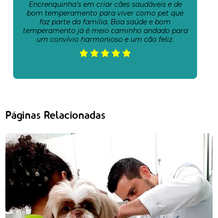
Encrenquinha’s em criar cães saudáveis e de
bom temperamento para viver como pet que
faz parte da família. Boa saúde e bom
temperamento já é meio caminho andado para
um convívio harmonioso e um cão feliz.
Páginas Relacionadas