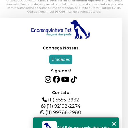
O conteúdo do texto "
Clinica Veterinária Ornamental Alphaville
" é de direito
reservado. Sua reprodução, parcial ou total, mesmo citando nossos links, é proibida
sem a autorização do autor. Crime de violação de direito autoral – artigo 184 do
Código Penal –
Lei 9610/98 - Lei de direitos autorais
.
Conheça Nossas
Unidades
Siga-nos!
Contato
(11) 5555-3932
(11) 92192-2274
(11) 99786-2980
Menu
Olá! Fale agora pelo WhatsApp