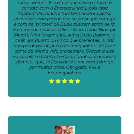
meus amigos. E sempre que posso estou em
contato com o Encrenquinha’s, pois essa
“fábrica” de Dudus é também onde eu posso
encontrar essa pessoa que se preocupa comigo
e com os “primos” do Dudu que tem saído de lá.
E eu mando notícias deles – Nina, Dudu, Nina (de
Minas), Nino (argentino), outro Dudu (baiano), e
mais uns quatro ou cinco que presenteei. E não
vou parar por aí, pois o Encrenquinha’s vai fazer
parte da minha vida pra sempre. Graças a eles
eu conheci o CARA cheiroso, carinhoso, amoroso
demais… que, se Deus quiser, vai viver comigo
por muitos anos. Obrigada, Vivi e
Encrenquinha’s!