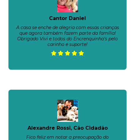
Cantor Daniel
A casa se enche de alegria com essas crianças
que agora também fazem parte da família!
Obrigado Vivi e todos do Encrenquinha's pelo
carinho e suporte!
Alexandre Rossi, Cão Cidadão
Fico feliz em notar a preocupação do