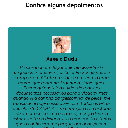
Confira alguns depoimentos
Xuxa e Dudu
Procurando um lugar que vendesse Yorks
pequenos e saudáveis, achei o Encrenquinha’s e
comprei um filhote pra dar de presente a uma
amiga que mora na Argentina. Sabia que o
Encrenquinha’s iria cuidar de todos os
documentos necessários para a viagem, mas
quando vi a carinha da “pessoinha” de pelos, me
apaixonei e hoje posso dizer com todas as letras
que ele é “o CARA”. Assim começou essa história
de amor que nasceu ao acaso, mas já deveria
estar escrita no destino. Eu o amo muito e todos
que o conhecem me perguntam onde podem