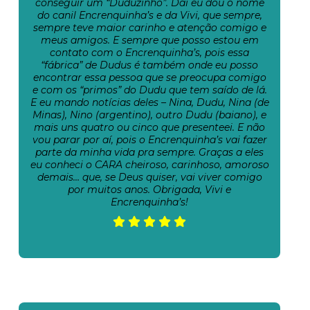
conseguir um “Duduzinho”. Daí eu dou o nome
do canil Encrenquinha’s e da Vivi, que sempre,
sempre teve maior carinho e atenção comigo e
meus amigos. E sempre que posso estou em
contato com o Encrenquinha’s, pois essa
“fábrica” de Dudus é também onde eu posso
encontrar essa pessoa que se preocupa comigo
e com os “primos” do Dudu que tem saído de lá.
E eu mando notícias deles – Nina, Dudu, Nina (de
Minas), Nino (argentino), outro Dudu (baiano), e
mais uns quatro ou cinco que presenteei. E não
vou parar por aí, pois o Encrenquinha’s vai fazer
parte da minha vida pra sempre. Graças a eles
eu conheci o CARA cheiroso, carinhoso, amoroso
demais… que, se Deus quiser, vai viver comigo
por muitos anos. Obrigada, Vivi e
Encrenquinha’s!