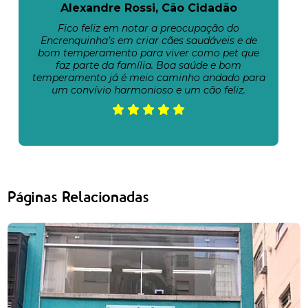
Alexandre Rossi, Cão Cidadão
Fico feliz em notar a preocupação do
Encrenquinha’s em criar cães saudáveis e de
bom temperamento para viver como pet que
faz parte da família. Boa saúde e bom
temperamento já é meio caminho andado para
um convívio harmonioso e um cão feliz.
Páginas Relacionadas