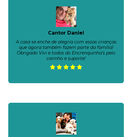
Cantor Daniel
A casa se enche de alegria com essas crianças
que agora também fazem parte da família!
Obrigado Vivi e todos do Encrenquinha's pelo
carinho e suporte!