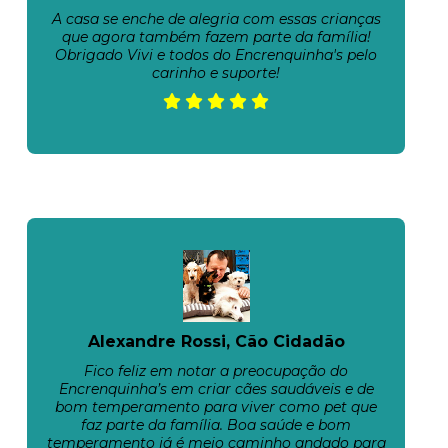
A casa se enche de alegria com essas crianças
que agora também fazem parte da família!
Obrigado Vivi e todos do Encrenquinha's pelo
carinho e suporte!
Alexandre Rossi, Cão Cidadão
Fico feliz em notar a preocupação do
Encrenquinha’s em criar cães saudáveis e de
bom temperamento para viver como pet que
faz parte da família. Boa saúde e bom
temperamento já é meio caminho andado para