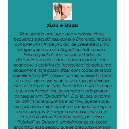
Xuxa e Dudu
Procurando um lugar que vendesse Yorks
pequenos e saudáveis, achei o Encrenquinha’s e
comprei um filhote pra dar de presente a uma
amiga que mora na Argentina. Sabia que o
Encrenquinha’s iria cuidar de todos os
documentos necessários para a viagem, mas
quando vi a carinha da “pessoinha” de pelos, me
apaixonei e hoje posso dizer com todas as letras
que ele é “o CARA”. Assim começou essa história
de amor que nasceu ao acaso, mas já deveria
estar escrita no destino. Eu o amo muito e todos
que o conhecem me perguntam onde podem
conseguir um “Duduzinho”. Daí eu dou o nome
do canil Encrenquinha’s e da Vivi, que sempre,
sempre teve maior carinho e atenção comigo e
meus amigos. E sempre que posso estou em
contato com o Encrenquinha’s, pois essa
“fábrica” de Dudus é também onde eu posso
encontrar essa pessoa que se preocupa comigo