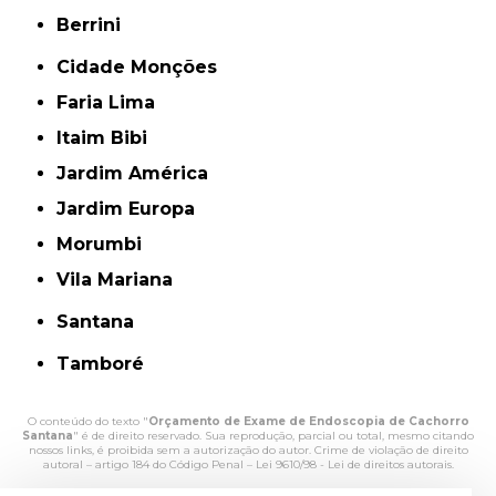
Berrini
Cidade Monções
Faria Lima
Itaim Bibi
Jardim América
Jardim Europa
Morumbi
Vila Mariana
Santana
Tamboré
O conteúdo do texto "
Orçamento de Exame de Endoscopia de Cachorro
Santana
" é de direito reservado. Sua reprodução, parcial ou total, mesmo citando
nossos links, é proibida sem a autorização do autor. Crime de violação de direito
autoral – artigo 184 do Código Penal –
Lei 9610/98 - Lei de direitos autorais
.