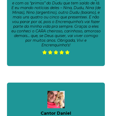
e com os “primos” do Dudu que tem saído de lá.
E eu mando notícias deles – Nina, Dudu, Nina (de
Minas), Nino (argentino), outro Dudu (baiano), e
mais uns quatro ou cinco que presenteei. E não
vou parar por aí, pois o Encrenquinha’s vai fazer
parte da minha vida pra sempre. Graças a eles
eu conheci o CARA cheiroso, carinhoso, amoroso
demais… que, se Deus quiser, vai viver comigo
por muitos anos. Obrigada, Vivi e
Encrenquinha’s!
Cantor Daniel