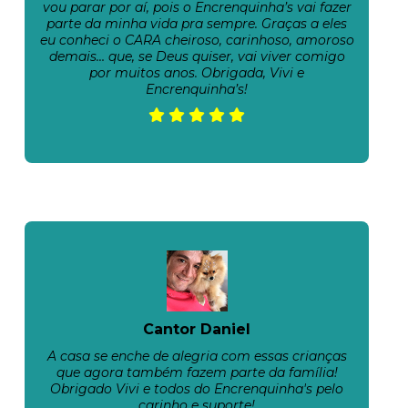
vou parar por aí, pois o Encrenquinha’s vai fazer
parte da minha vida pra sempre. Graças a eles
eu conheci o CARA cheiroso, carinhoso, amoroso
demais… que, se Deus quiser, vai viver comigo
por muitos anos. Obrigada, Vivi e
Encrenquinha’s!
Cantor Daniel
A casa se enche de alegria com essas crianças
que agora também fazem parte da família!
Obrigado Vivi e todos do Encrenquinha's pelo
carinho e suporte!