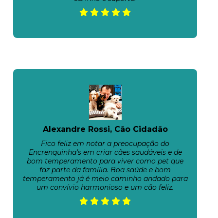
Alexandre Rossi, Cão Cidadão
Fico feliz em notar a preocupação do
Encrenquinha’s em criar cães saudáveis e de
bom temperamento para viver como pet que
faz parte da família. Boa saúde e bom
temperamento já é meio caminho andado para
um convívio harmonioso e um cão feliz.