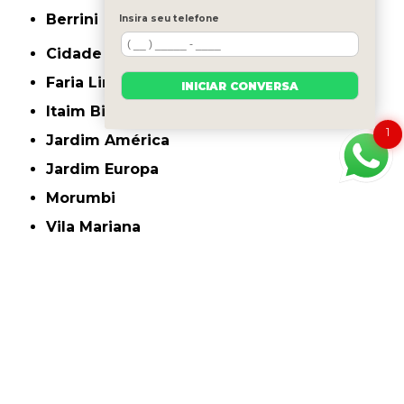
Berrini
Insira seu telefone
Cidade Monções
Faria Lima
INICIAR CONVERSA
Itaim Bibi
1
Jardim América
Jardim Europa
Morumbi
Vila Mariana
Santana
Tamboré
O conteúdo do texto "
Onde Encontro Endoscopia Digestiva Cachorro
Pinheiros
" é de direito reservado. Sua reprodução, parcial ou total, mesmo citando
nossos links, é proibida sem a autorização do autor. Crime de violação de direito
autoral – artigo 184 do Código Penal –
Lei 9610/98 - Lei de direitos autorais
.