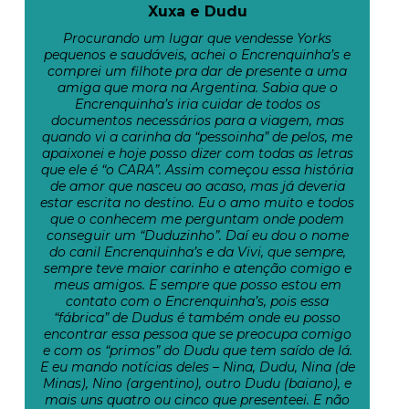
Xuxa e Dudu
Procurando um lugar que vendesse Yorks
pequenos e saudáveis, achei o Encrenquinha’s e
comprei um filhote pra dar de presente a uma
amiga que mora na Argentina. Sabia que o
Encrenquinha’s iria cuidar de todos os
documentos necessários para a viagem, mas
quando vi a carinha da “pessoinha” de pelos, me
apaixonei e hoje posso dizer com todas as letras
que ele é “o CARA”. Assim começou essa história
de amor que nasceu ao acaso, mas já deveria
estar escrita no destino. Eu o amo muito e todos
que o conhecem me perguntam onde podem
conseguir um “Duduzinho”. Daí eu dou o nome
do canil Encrenquinha’s e da Vivi, que sempre,
sempre teve maior carinho e atenção comigo e
meus amigos. E sempre que posso estou em
contato com o Encrenquinha’s, pois essa
“fábrica” de Dudus é também onde eu posso
encontrar essa pessoa que se preocupa comigo
e com os “primos” do Dudu que tem saído de lá.
E eu mando notícias deles – Nina, Dudu, Nina (de
Minas), Nino (argentino), outro Dudu (baiano), e
mais uns quatro ou cinco que presenteei. E não