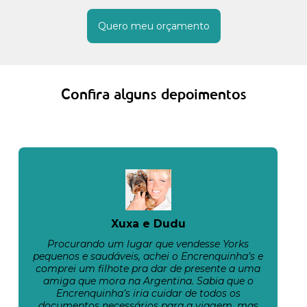
Quero meu orçamento
Confira alguns depoimentos
Xuxa e Dudu
Procurando um lugar que vendesse Yorks
pequenos e saudáveis, achei o Encrenquinha’s e
comprei um filhote pra dar de presente a uma
amiga que mora na Argentina. Sabia que o
Encrenquinha’s iria cuidar de todos os
documentos necessários para a viagem, mas