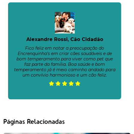
Alexandre Rossi, Cão Cidadão
Fico feliz em notar a preocupação do
Encrenquinha’s em criar cães saudáveis e de
bom temperamento para viver como pet que
faz parte da família. Boa saúde e bom
temperamento já é meio caminho andado para
um convívio harmonioso e um cão feliz.
Páginas Relacionadas