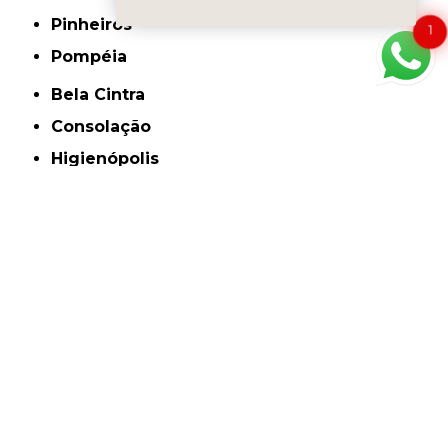
Pinheiros
1
Pompéia
Bela Cintra
Consolação
Higienópolis
Jardim Paulista
Jardins
Berrini
Cidade Monções
Faria Lima
Itaim Bibi
Jardim América
Jardim Europa