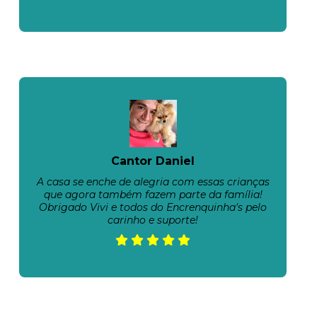
Cantor Daniel
A casa se enche de alegria com essas crianças
que agora também fazem parte da família!
Obrigado Vivi e todos do Encrenquinha's pelo
carinho e suporte!